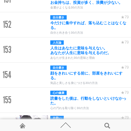
お金持ちは、投資が多く、浪費が少ない。
金運がよくなる30の方法
★79
自分磨き
152
今だけに集中すれば、落ち込むことはなくな
る。
自分と向き合う30の方法
★79
人生論
153
人生はあなたに意味を与えない。
あなたが人生に意味を与えるのだ。
あなたが生まれた30の意味と理由
★79
自分磨き
154
顔をきれいにする前に、部屋をきれいにす
る。
気品と美しさを身につける30の方法
★79
心の健康
155
読書をした後は、行動をしないといけなかっ
た。
心の汚れを取り除く30の方法
★79
片思い
156
本来、両思いとは、自然とそうなっていくも
の。