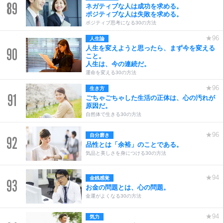
89
ネガティブな人は成功を求める。
ポジティブな人は失敗を求める。
ポジティブ思考になる30の方法
★96
人生論
人生を変えようと思ったら、まず今を変える
90
こと。
人生は、今の連続だ。
運命を変える30の方法
★96
生き方
91
ごちゃごちゃした生活の正体は、心の汚れが
原因だ。
自然体で生きる30の方法
★96
自分磨き
92
品性とは「余裕」のことである。
気品と美しさを身につける30の方法
★94
金銭感覚
93
お金の問題とは、心の問題。
金運がよくなる30の方法
★94
気力