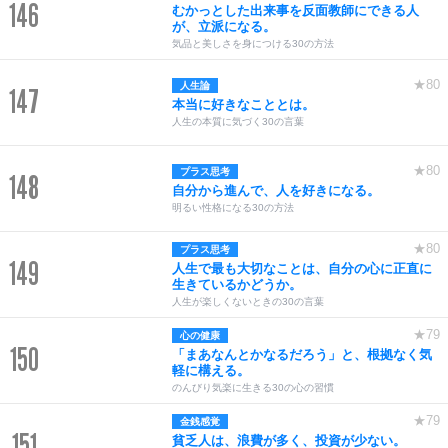
146
むかっとした出来事を反面教師にできる人
が、立派になる。
気品と美しさを身につける30の方法
★80
人生論
147
本当に好きなこととは。
人生の本質に気づく30の言葉
★80
プラス思考
148
自分から進んで、人を好きになる。
明るい性格になる30の方法
★80
プラス思考
149
人生で最も大切なことは、自分の心に正直に
生きているかどうか。
人生が楽しくないときの30の言葉
★79
心の健康
150
「まあなんとかなるだろう」と、根拠なく気
軽に構える。
のんびり気楽に生きる30の心の習慣
★79
金銭感覚
151
貧乏人は、浪費が多く、投資が少ない。