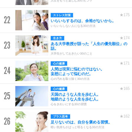
人生をもっと楽しむ30のヒント
★175
ストレス対策
22
いらいらするのは、余裕がないから。
いらいらしない人になる30の方法
★174
生き方
23
ある大学教授が語った「人生の優先順位」の
話。
大学生がしておきたい30のこと
★171
心の健康
24
人間は現実に悩むのではない。
妄想によって悩むのだ。
心の汚れを取り除く30の方法
★165
心の健康
25
天国のような人生を歩む人。
地獄のような人生を歩む人。
心をきれいにする30の習慣
★162
プラス思考
26
足りないのは、自分を褒める習慣。
暗い気持ちがぱっと明るくなる30の方法