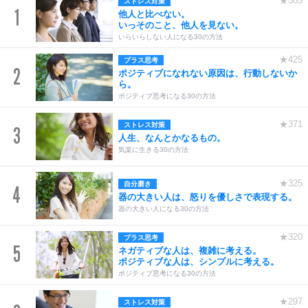
★585
ストレス対策
1
他人と比べない。
いっそのこと、他人を見ない。
いらいらしない人になる30の方法
★425
プラス思考
2
ポジティブになれない原因は、行動しないか
ら。
ポジティブ思考になる30の方法
★371
ストレス対策
3
人生、なんとかなるもの。
気楽に生きる30の方法
★325
自分磨き
4
器の大きい人は、怒りを優しさで表現する。
器の大きい人になる30の方法
★320
プラス思考
5
ネガティブな人は、複雑に考える。
ポジティブな人は、シンプルに考える。
ポジティブ思考になる30の方法
★297
ストレス対策