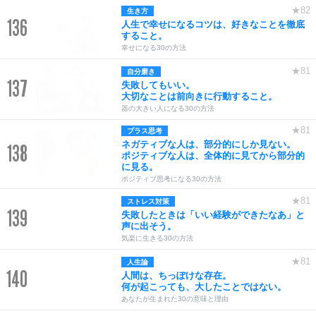
★82
生き方
136
人生で幸せになるコツは、好きなことを徹底
すること。
幸せになる30の方法
★81
自分磨き
137
失敗してもいい。
大切なことは前向きに行動すること。
器の大きい人になる30の方法
★81
プラス思考
ネガティブな人は、部分的にしか見ない。
138
ポジティブな人は、全体的に見てから部分的
に見る。
ポジティブ思考になる30の方法
★81
ストレス対策
139
失敗したときは「いい経験ができたなあ」と
声に出そう。
気楽に生きる30の方法
★81
人生論
140
人間は、ちっぽけな存在。
何が起こっても、大したことではない。
あなたが生まれた30の意味と理由