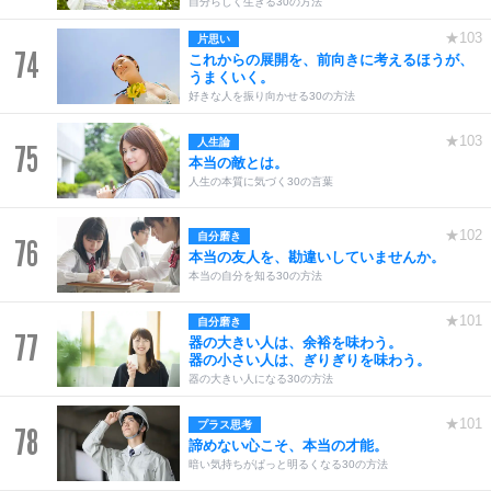
自分らしく生きる30の方法
★103
片思い
74
これからの展開を、前向きに考えるほうが、
うまくいく。
好きな人を振り向かせる30の方法
★103
人生論
75
本当の敵とは。
人生の本質に気づく30の言葉
★102
自分磨き
76
本当の友人を、勘違いしていませんか。
本当の自分を知る30の方法
★101
自分磨き
77
器の大きい人は、余裕を味わう。
器の小さい人は、ぎりぎりを味わう。
器の大きい人になる30の方法
★101
プラス思考
78
諦めない心こそ、本当の才能。
暗い気持ちがぱっと明るくなる30の方法