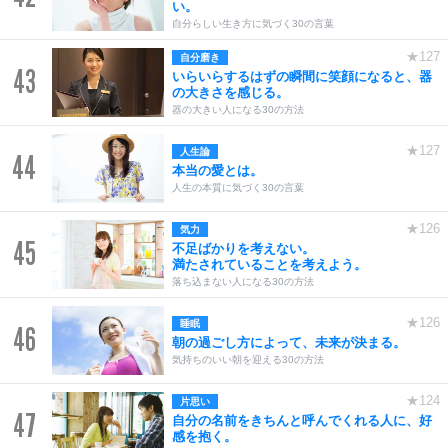
い。
自分らしい生き方に気づく30の言葉
★127
自分磨き
43
いらいらするはずの瞬間に笑顔になると、器
の大きさを感じる。
器の大きい人になる30の方法
★127
人生論
44
本当の愛とは。
人生の本質に気づく30の言葉
★126
気力
45
不足ばかりを考えない。
満たされていることを考えよう。
落ち込まない人になる30の方法
★126
睡眠
46
朝の過ごし方によって、未来が決まる。
気持ちのいい朝を迎える30の方法
★124
片思い
47
自分の名前をきちんと呼んでくれる人に、好
感を抱く。