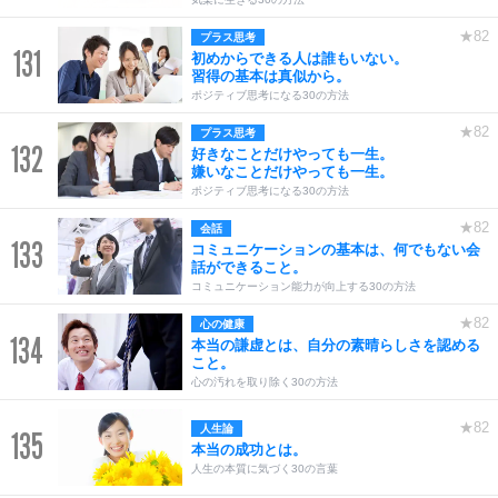
★82
プラス思考
131
初めからできる人は誰もいない。
習得の基本は真似から。
ポジティブ思考になる30の方法
★82
プラス思考
132
好きなことだけやっても一生。
嫌いなことだけやっても一生。
ポジティブ思考になる30の方法
★82
会話
133
コミュニケーションの基本は、何でもない会
話ができること。
コミュニケーション能力が向上する30の方法
★82
心の健康
134
本当の謙虚とは、自分の素晴らしさを認める
こと。
心の汚れを取り除く30の方法
★82
人生論
135
本当の成功とは。
人生の本質に気づく30の言葉