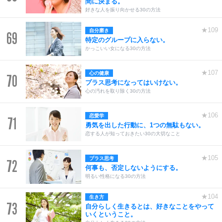
間に決まる。
好きな人を振り向かせる30の方法
★109
自分磨き
69
特定のグループに入らない。
かっこいい女になる30の方法
★107
心の健康
70
プラス思考になってはいけない。
心の汚れを取り除く30の方法
★106
恋愛学
71
勇気を出した行動に、1つの無駄もない。
恋する人が知っておきたい30の大切なこと
★105
プラス思考
72
何事も、否定しないようにする。
明るい性格になる30の方法
★104
生き方
73
自分らしく生きるとは、好きなことをやって
いくということ。