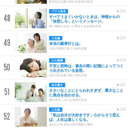
好きな人を振り向かせる30の方法
★124
プラス思考
48
すべてうまくいかないときは、神様からの
「休憩しろ」というメッセージ。
暗い気持ちがぱっと明るくなる30の方法
★124
人生論
49
本当の親孝行とは。
人生の本質に気づく30の言葉
★123
心の健康
50
不安と恐怖は、過去の暗い記憶によってつく
り出されている妄想。
心の汚れを取り除く30の方法
★122
自分磨き
51
ささいなことにとらわれすぎず、重大なこと
に焦点を合わせる。
器の大きい人になる30の方法
★120
人生論
52
「私は自分が大好きです」心からそう思え
ば、人生は楽しくなる。
あなたが生まれた30の意味と理由