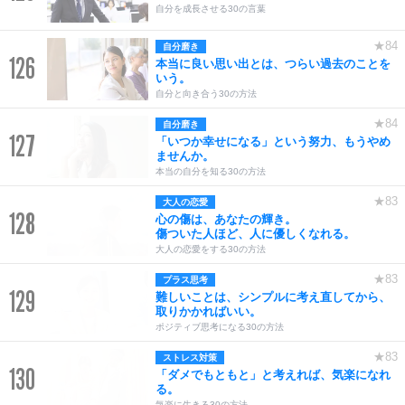
自分を成長させる30の言葉
★84
自分磨き
126
本当に良い思い出とは、つらい過去のことを
いう。
自分と向き合う30の方法
★84
自分磨き
127
「いつか幸せになる」という努力、もうやめ
ませんか。
本当の自分を知る30の方法
★83
大人の恋愛
128
心の傷は、あなたの輝き。
傷ついた人ほど、人に優しくなれる。
大人の恋愛をする30の方法
★83
プラス思考
129
難しいことは、シンプルに考え直してから、
取りかかればいい。
ポジティブ思考になる30の方法
★83
ストレス対策
130
「ダメでもともと」と考えれば、気楽になれ
る。
気楽に生きる30の方法