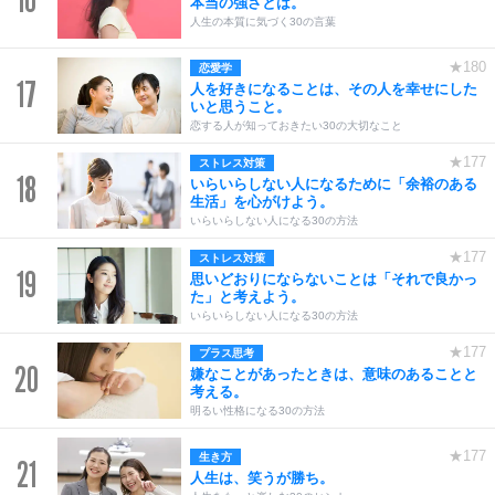
16
本当の強さとは。
人生の本質に気づく30の言葉
★180
恋愛学
17
人を好きになることは、その人を幸せにした
いと思うこと。
恋する人が知っておきたい30の大切なこと
★177
ストレス対策
18
いらいらしない人になるために「余裕のある
生活」を心がけよう。
いらいらしない人になる30の方法
★177
ストレス対策
19
思いどおりにならないことは「それで良かっ
た」と考えよう。
いらいらしない人になる30の方法
★177
プラス思考
20
嫌なことがあったときは、意味のあることと
考える。
明るい性格になる30の方法
★177
生き方
21
人生は、笑うが勝ち。