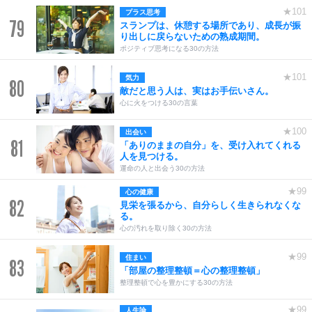
★101
プラス思考
79
スランプは、休憩する場所であり、成長が振
り出しに戻らないための熟成期間。
ポジティブ思考になる30の方法
★101
気力
80
敵だと思う人は、実はお手伝いさん。
心に火をつける30の言葉
★100
出会い
81
「ありのままの自分」を、受け入れてくれる
人を見つける。
運命の人と出会う30の方法
★99
心の健康
82
見栄を張るから、自分らしく生きられなくな
る。
心の汚れを取り除く30の方法
★99
住まい
83
「部屋の整理整頓＝心の整理整頓」
整理整頓で心を豊かにする30の方法
★99
人生論