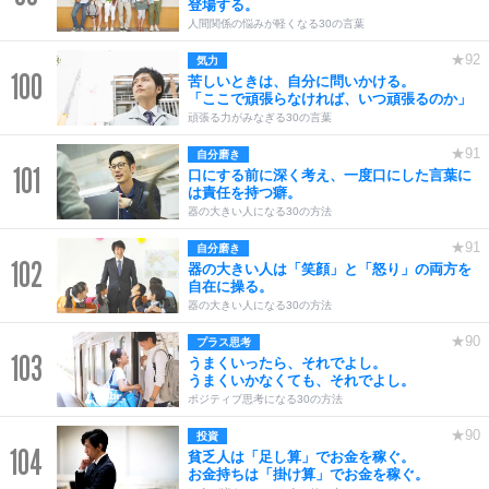
登場する。
人間関係の悩みが軽くなる30の言葉
★92
気力
100
苦しいときは、自分に問いかける。
「ここで頑張らなければ、いつ頑張るのか」
頑張る力がみなぎる30の言葉
★91
自分磨き
101
口にする前に深く考え、一度口にした言葉に
は責任を持つ癖。
器の大きい人になる30の方法
★91
自分磨き
102
器の大きい人は「笑顔」と「怒り」の両方を
自在に操る。
器の大きい人になる30の方法
★90
プラス思考
103
うまくいったら、それでよし。
うまくいかなくても、それでよし。
ポジティブ思考になる30の方法
★90
投資
104
貧乏人は「足し算」でお金を稼ぐ。
お金持ちは「掛け算」でお金を稼ぐ。