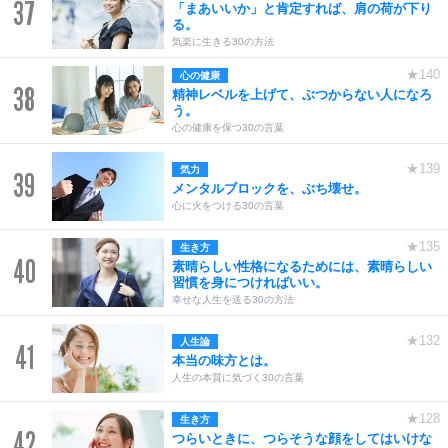
37
「まあいいか」と肯定すれば、肩の荷が下り
る。
気楽に生きる30の方法
★140
心の健康
38
精神レベルを上げて、ぶつからない人になろ
う。
心の健康を保つ30の言葉
★139
気力
39
メンタルブロックを、ぶち壊せ。
心に火をつける30の言葉
★135
生き方
40
素晴らしい性格になるためには、素晴らしい
習慣を身につければいい。
幸せな人生を送る30の方法
★132
人生論
41
本当の味方とは。
人生の本質に気づく30の言葉
★128
生き方
42
つらいときに、つらそうな顔をしてはいけな