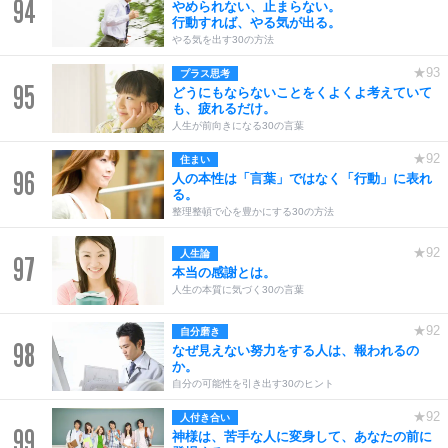
94
やめられない、止まらない。
行動すれば、やる気が出る。
やる気を出す30の方法
★93
プラス思考
95
どうにもならないことをくよくよ考えていて
も、疲れるだけ。
人生が前向きになる30の言葉
★92
住まい
96
人の本性は「言葉」ではなく「行動」に表れ
る。
整理整頓で心を豊かにする30の方法
★92
人生論
97
本当の感謝とは。
人生の本質に気づく30の言葉
★92
自分磨き
98
なぜ見えない努力をする人は、報われるの
か。
自分の可能性を引き出す30のヒント
★92
人付き合い
99
神様は、苦手な人に変身して、あなたの前に