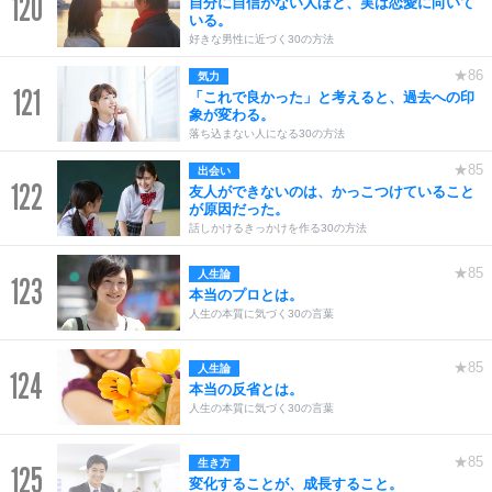
120
自分に自信がない人ほど、実は恋愛に向いて
いる。
好きな男性に近づく30の方法
★86
気力
121
「これで良かった」と考えると、過去への印
象が変わる。
落ち込まない人になる30の方法
★85
出会い
122
友人ができないのは、かっこつけていること
が原因だった。
話しかけるきっかけを作る30の方法
★85
人生論
123
本当のプロとは。
人生の本質に気づく30の言葉
★85
人生論
124
本当の反省とは。
人生の本質に気づく30の言葉
★85
生き方
125
変化することが、成長すること。