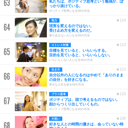
63
私たちは、ポジティブ思考という勉強が、ぽ
っかり抜けている。
ポジティブ思考になる30の方法
★114
気力
64
現実を変えるのではない。
受け止め方を変えるのだ。
落ち込まない人になる30の方法
★113
ストレス対策
65
目標を見ていると、いらいらする。
目的を見ていると、いらいらしない。
いらいらしない人になる30の方法
★113
生き方
66
自分以外の人になるのはやめて「ありのまま
の自分」を好きになる。
幸せな人生を送る30の方法
★110
プラス思考
67
ポジティブは、頭で考えるものではない。
顔からつくり出していくもの。
ポジティブ思考になる30の方法
★109
片思い
68
好きな人との時間の濃さは、会っていない時