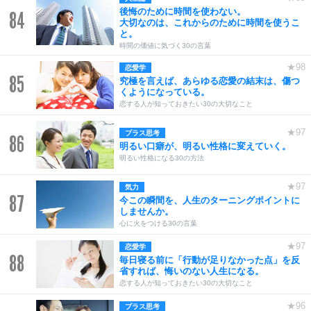
後悔のために時間を使わない。
84
大切なのは、これからのために時間を使うこ
と。
時間の価値に気づく30の言葉
★98
恋愛学
85
究極を言えば、あらゆる恋愛の結末は、傷つ
くようになっている。
恋する人が知っておきたい30の大切なこと
★97
プラス思考
86
明るい口癖が、明るい性格に変えていく。
明るい性格になる30の方法
★97
気力
87
今この瞬間を、人生のターニングポイントに
しませんか。
心に火をつける30の言葉
★97
恋愛学
88
毎日寝る前に「行動が足りなかった点」を反
省すれば、悔いのない人生になる。
恋する人が知っておきたい30の大切なこと
★96
プラス思考