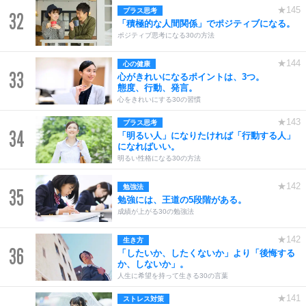
★145
プラス思考
32
「積極的な人間関係」でポジティブになる。
ポジティブ思考になる30の方法
★144
心の健康
33
心がきれいになるポイントは、3つ。
態度、行動、発言。
心をきれいにする30の習慣
★143
プラス思考
34
「明るい人」になりたければ「行動する人」
になればいい。
明るい性格になる30の方法
★142
勉強法
35
勉強には、王道の5段階がある。
成績が上がる30の勉強法
★142
生き方
36
「したいか、したくないか」より「後悔する
か、しないか」。
人生に希望を持って生きる30の言葉
★141
ストレス対策