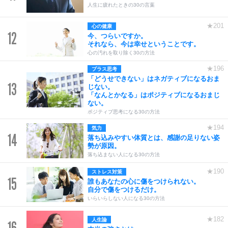
人生に疲れたときの30の言葉
★201
心の健康
12
今、つらいですか。
それなら、今は幸せということです。
心の汚れを取り除く30の方法
★196
プラス思考
「どうせできない」はネガティブになるおま
13
じない。
「なんとかなる」はポジティブになるおまじ
ない。
ポジティブ思考になる30の方法
★194
気力
14
落ち込みやすい体質とは、感謝の足りない姿
勢が原因。
落ち込まない人になる30の方法
★190
ストレス対策
15
誰もあなたの心に傷をつけられない。
自分で傷をつけるだけ。
いらいらしない人になる30の方法
★182
人生論