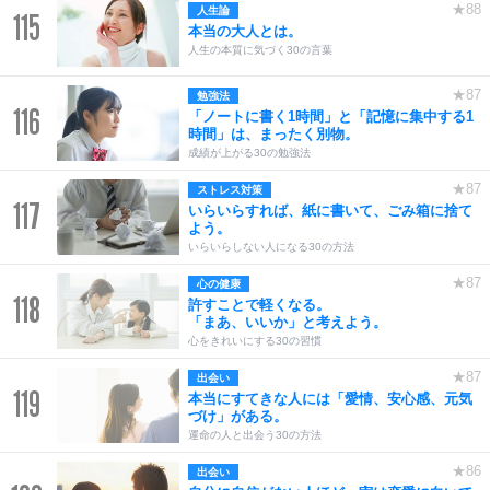
★88
人生論
115
本当の大人とは。
人生の本質に気づく30の言葉
★87
勉強法
116
「ノートに書く1時間」と「記憶に集中する1
時間」は、まったく別物。
成績が上がる30の勉強法
★87
ストレス対策
117
いらいらすれば、紙に書いて、ごみ箱に捨て
よう。
いらいらしない人になる30の方法
★87
心の健康
118
許すことで軽くなる。
「まあ、いいか」と考えよう。
心をきれいにする30の習慣
★87
出会い
119
本当にすてきな人には「愛情、安心感、元気
づけ」がある。
運命の人と出会う30の方法
★86
出会い