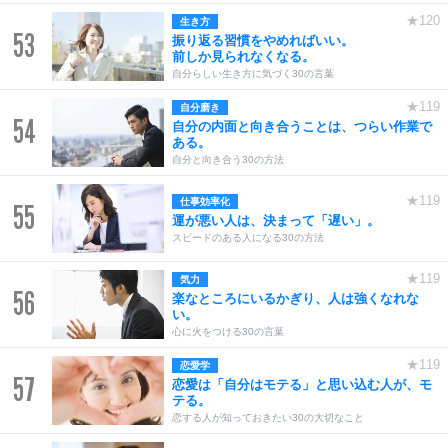
★120
生き方
53
振り返る習慣をやめればいい。
前しか見られなくなる。
自分らしい生き方に気づく30の言葉
★119
自分磨き
54
自分の内面と向き合うことは、つらい作業で
ある。
自分と向き合う30の方法
★119
仕事効率化
55
運が悪い人は、決まって「遅い」。
スピードのある人になる30の方法
★119
気力
56
楽なところにいるかぎり、人は強くなれな
い。
心に火をつける30の言葉
★119
恋愛学
57
恋愛は「自分はモテる」と思い込む人が、モ
テる。
恋する人が知っておきたい30の大切なこと