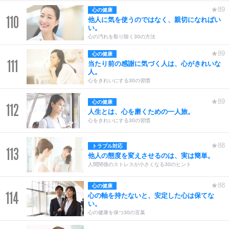
★89
心の健康
110
他人に気を使うのではなく、親切になればい
い。
心の汚れを取り除く30の方法
★89
心の健康
111
当たり前の感謝に気づく人は、心がきれいな
人。
心をきれいにする30の習慣
★89
心の健康
112
人生とは、心を磨くための一人旅。
心をきれいにする30の習慣
★88
トラブル対応
113
他人の態度を変えさせるのは、実は簡単。
人間関係のストレスが小さくなる30のヒント
★88
心の健康
114
心の軸を持たないと、安定した心は保てな
い。
心の健康を保つ30の言葉