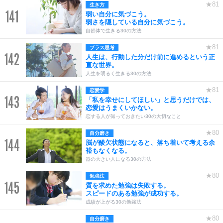
★81
生き方
141
弱い自分に気づこう。
弱さを隠している自分に気づこう。
自然体で生きる30の方法
★81
プラス思考
142
人生は、行動した分だけ前に進めるという正
直な世界。
人生を明るく生きる30の方法
★81
恋愛学
143
「私を幸せにしてほしい」と思うだけでは、
恋愛はうまくいかない。
恋する人が知っておきたい30の大切なこと
★80
自分磨き
144
脳が酸欠状態になると、落ち着いて考える余
裕もなくなる。
器の大きい人になる30の方法
★80
勉強法
145
質を求めた勉強は失敗する。
スピードのある勉強が成功する。
成績が上がる30の勉強法
★80
自分磨き