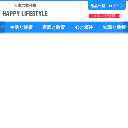
人生の教科書
作品一覧
ログイン
メルマガ登録
生活
と
健康
家庭
と
教育
心
と
精神
知識
と
教養