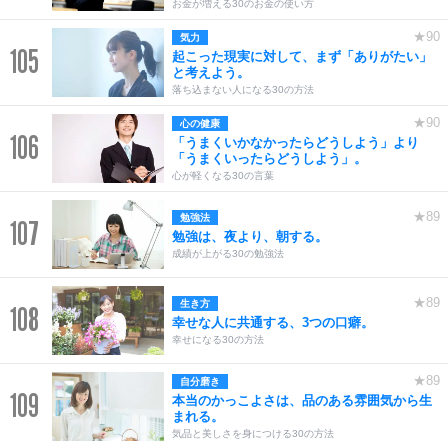
お金が増える30のお金の使い方
★90
気力
105
起こった現実に対して、まず「ありがたい」
と考えよう。
落ち込まない人になる30の方法
★90
心の健康
106
「うまくいかなかったらどうしよう」より
「うまくいったらどうしよう」。
心が軽くなる30の言葉
★89
勉強法
107
勉強は、夜より、朝する。
成績が上がる30の勉強法
★89
生き方
108
幸せな人に共通する、3つの口癖。
幸せになる30の方法
★89
自分磨き
109
本当のかっこよさは、品のある雰囲気から生
まれる。
気品と美しさを身につける30の方法