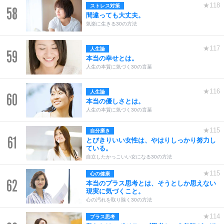
★118
ストレス対策
58
間違っても大丈夫。
気楽に生きる30の方法
★117
人生論
59
本当の幸せとは。
人生の本質に気づく30の言葉
★116
人生論
60
本当の優しさとは。
人生の本質に気づく30の言葉
★115
自分磨き
61
とびきりいい女性は、やはりしっかり努力し
ている。
自立したかっこいい女になる30の方法
★115
心の健康
62
本当のプラス思考とは、そうとしか思えない
現実に気づくこと。
心の汚れを取り除く30の方法
★114
プラス思考