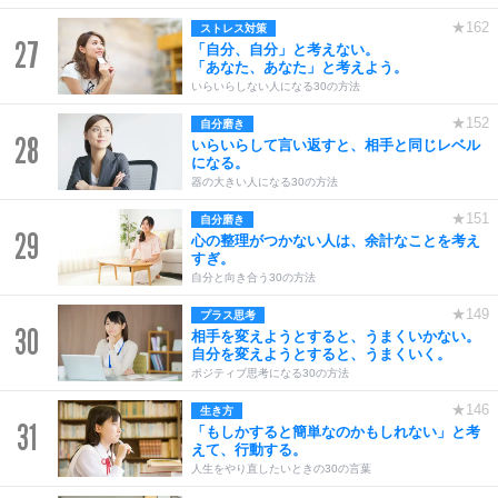
★162
ストレス対策
27
「自分、自分」と考えない。
「あなた、あなた」と考えよう。
いらいらしない人になる30の方法
★152
自分磨き
28
いらいらして言い返すと、相手と同じレベル
になる。
器の大きい人になる30の方法
★151
自分磨き
29
心の整理がつかない人は、余計なことを考え
すぎ。
自分と向き合う30の方法
★149
プラス思考
30
相手を変えようとすると、うまくいかない。
自分を変えようとすると、うまくいく。
ポジティブ思考になる30の方法
★146
生き方
31
「もしかすると簡単なのかもしれない」と考
えて、行動する。
人生をやり直したいときの30の言葉