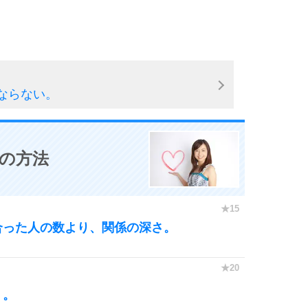
10
ならない。
0の方法
合った人の数より、関係の深さ。
う。