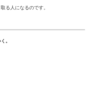
5
4.0倍
け取る人になるのです。
6
いく。
7
8
9