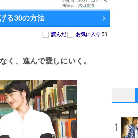
公開日：2004年12月ごろ
執筆者：
水口貴博
げる
30の方法
なく、
進んで愛しにいく。
1