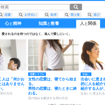
恋愛
お手伝い
欲求
受け身
喜び
心
精神
知識
教養
人
関係
と
と
と
愛されるのを待つのではなく、進んで愛しにいく。
恋愛トラブル
出会い
く人は「何かお
女性の恋愛は、寝てから始ま
出会いに恵ま
とはありません
る。
的に人を紹介
い。
男性の恋愛は、寝たときに終
紹介する人が
わる。
30の方法
出会いに恵まれる
恋の悩みを解決する30の方法