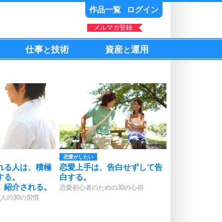
作品一覧
ログイン
メルマガ登録
仕事
技術
資産
運用
と
と
恋愛がしたい
れる人は、積極
恋愛上手は、告白せずして告
する。
白する。
、紹介される。
恋愛初心者のための30の心得
人の30の習慣