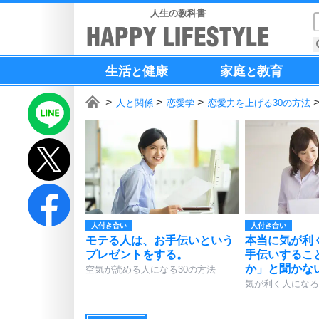
人生の教科書
生活
健康
家庭
教育
と
と
人と関係
恋愛学
恋愛力を上げる30の方法
人付き合い
人付き合い
モテる人は、お手伝いという
本当に気が利
プレゼントをする。
手伝いするこ
か」と聞かな
空気が読める人になる30の方法
気が利く人になる