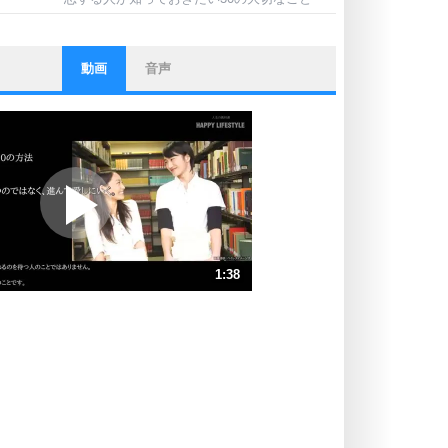
動画
音声
ストレス対策
他人と比べない。
いっそのこと、他人を見ない。
いらいらしない人になる30の方法
プラス思考
ポジティブになれない原因は、行動
しないから。
ポジティブ思考になる30の方法
ストレス対策
1:38
人生、なんとかなるもの。
気楽に生きる30の方法
速 （386KB 1分38秒）
速 （257KB 1分5秒）
自分磨き
器の大きい人は、怒りを優しさで表
速 （193KB 49秒）
現する。
速 （155KB 39秒）
器の大きい人になる30の方法
速 （129KB 32秒）
プラス思考
速 （111KB 28秒）