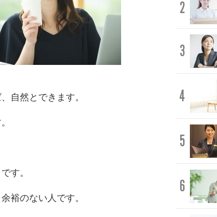
2
3
4
ば、自然とできます。
す。
5
きです。
6
、余裕のない人です。