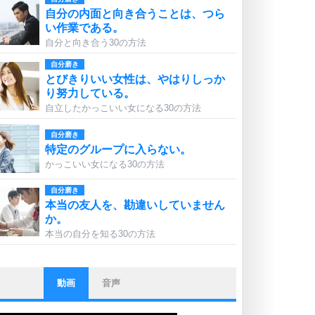
自分の内面と向き合うことは、つら
い作業である。
自分と向き合う30の方法
自分磨き
とびきりいい女性は、やはりしっか
り努力している。
自立したかっこいい女になる30の方法
自分磨き
特定のグループに入らない。
かっこいい女になる30の方法
自分磨き
本当の友人を、勘違いしていません
か。
本当の自分を知る30の方法
動画
音声
ストレス対策
他人と比べない。
いっそのこと、他人を見ない。