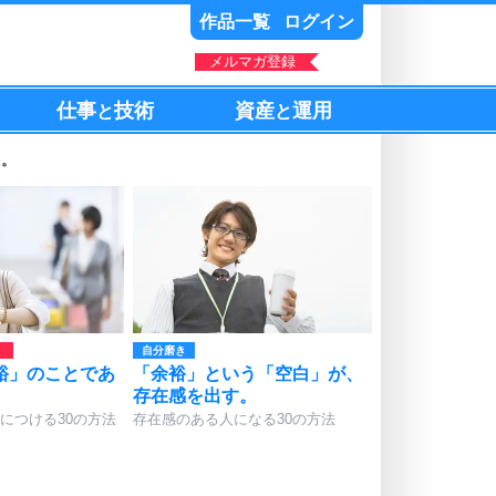
作品一覧
ログイン
メルマガ登録
仕事
技術
資産
運用
と
と
う。
自分磨き
裕」のことであ
「余裕」という「空白」が、
存在感を出す。
につける30の方法
存在感のある人になる30の方法