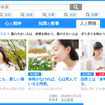
出社
余裕
仕事
会社
読書
心
精神
知識
教養
人
関係
と
と
と
の方法
器の大きい人は、余裕を味わう。器の小さい人は、ぎりぎりを味わ
自分磨き
自分磨き
にも、新しい発
余裕がなければ、心は死んで
品性とは「余
いるも同然。
る。
れ変わる30の方法
楽しい人になる30の方法
気品と美しさを身
公開日：2010年1月11日
執筆者：
水口貴博