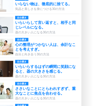
いらない物は、徹底的に捨てる。
気品と美しさを身につける30の方法
自分磨き
いらいらして言い返すと、相手と同
じレベルになる。
器の大きい人になる30の方法
自分磨き
心の整理がつかない人は、余計なこ
とを考えすぎ。
自分と向き合う30の方法
自分磨き
いらいらするはずの瞬間に笑顔にな
ると、器の大きさを感じる。
器の大きい人になる30の方法
自分磨き
ささいなことにとらわれすぎず、重
大なことに焦点を合わせる。
器の大きい人になる30の方法
自分磨き