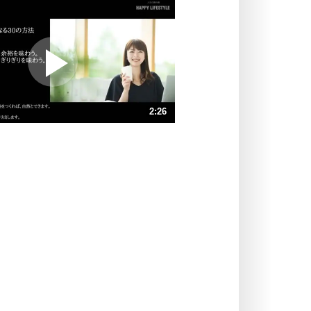
いらいらしない人になる30の方法
プラス思考
ポジティブになれない原因は、行動
しないから。
ポジティブ思考になる30の方法
ストレス対策
2:26
人生、なんとかなるもの。
気楽に生きる30の方法
速 （573KB 2分26秒）
速 （382KB 1分37秒）
自分磨き
器の大きい人は、怒りを優しさで表
速 （287KB 1分13秒）
現する。
速 （230KB 58秒）
器の大きい人になる30の方法
速 （192KB 48秒）
プラス思考
速 （164KB 41秒）
ネガティブな人は、複雑に考える。
速 （144KB 36秒）
ポジティブな人は、シンプルに考え
る。
ポジティブ思考になる30の方法
ストレス対策