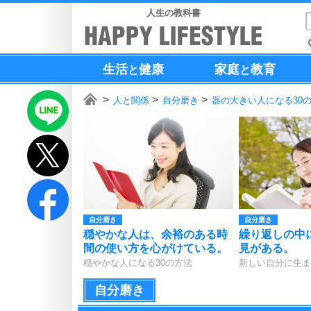
人生の教科書
生活
健康
家庭
教育
と
と
人と関係
自分磨き
器の大きい人になる30
自分磨き
自分磨き
穏やかな人は、余裕のある時
繰り返しの中
間の使い方を心がけている。
見がある。
穏やかな人になる30の方法
新しい自分に生ま
自分磨き