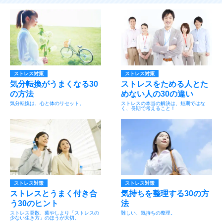
ストレス対策
ストレス対策
気分転換がうまくなる30
ストレスをためる人とた
の方法
めない人の30の違い
気分転換は、心と体のリセット。
ストレスの本当の解決は、短期ではな
く、長期で考えること！
ストレス対策
ストレス対策
ストレスとうまく付き合
気持ちを整理する30の方
う30のヒント
法
ストレス発散、癒やしより「ストレスの
難しい、気持ちの整理。
少ない生き方」のほうが大切。