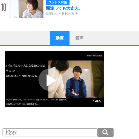
ストレス対策
10
間違っても大丈夫。
気楽に生きる30の方法
動画
音声
ストレス対策
1
他人と比べない。
いっそのこと、他人を見ない。
いらいらしない人になる30の方法
プラス思考
2
ポジティブになれない原因は、行動しないから。
ポジティブ思考になる30の方法
ストレス対策
3
人生、なんとかなるもの。
1:59
気楽に生きる30の方法
1.0倍速 （469KB 1分59秒）
1.5倍速 （313KB 1分19秒）
自分磨き
4
器の大きい人は、怒りを優しさで表現する。
2.0倍速 （235KB 59秒）
器の大きい人になる30の方法
2.5倍速 （188KB 47秒）