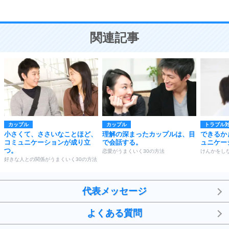
恋愛学
10
人を好きになったら、まず相手を徹底的に信じる
ことが大切。
恋する人が知っておきたい30の大切なこと
関連記事
カップル
カップル
トラブル
小さくて、ささいなことほど、
理解の深まったカップルは、目
できるか
コミュニケーションが成り立
で会話する。
ュニケー
つ。
恋愛がうまくいく30の方法
けんかをし
好きな人との関係がうまくいく30の方法
代表メッセージ
よくある質問