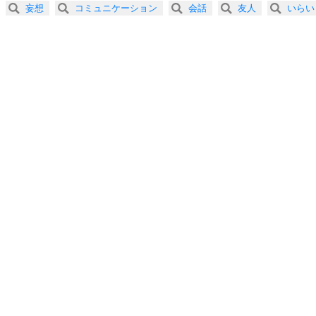
妄想
コミュニケーション
会話
友人
いらい
3.0倍速 （157KB 39秒）
プラス思考
5
ネガティブな人は、複雑に考える。
3.5倍速 （135KB 34秒）
ポジティブな人は、シンプルに考える。
4.0倍速 （118KB 29秒）
ポジティブ思考になる30の方法
ストレス対策
6
価値観を捨てると、いらいらも消える。
いらいらしない人になる30の方法
プラス思考
7
気持ちはなくていいから、とにかく癖にしてしま
う。
ポジティブ思考になる30の方法
自分磨き
8
いらない物は、徹底的に捨てる。
気品と美しさを身につける30の方法
勉強法
9
謙虚な人こそ、本当に強い人。
頭の使い方がうまくなる30の方法