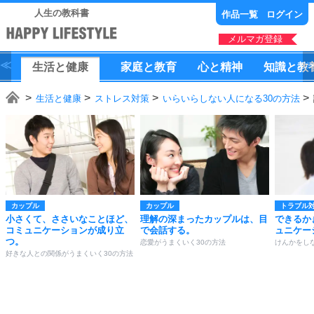
人生の教科書
作品一覧
ログイン
メルマガ登録
生活
と
健康
家庭
と
教育
心
と
精神
知識
と
教
生活と健康
ストレス対策
いらいらしない人になる30の方法
カップル
カップル
トラブル
小さくて、ささいなことほど、
理解の深まったカップルは、目
できるか
コミュニケーションが成り立
で会話する。
ュニケー
つ。
恋愛がうまくいく30の方法
けんかをし
好きな人との関係がうまくいく30の方法