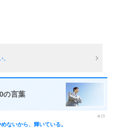
9
10
い。
0の言葉
やめないから、輝いている。