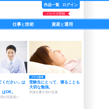
作品一覧
ログイン
メルマガ登録
仕事
技術
資産
運用
と
と
プラス思考
てください」は
受験生にとって、寝ることも
大切な勉強。
」はOK。
常識を覆す30の言葉
30の言葉遣い