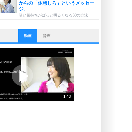
からの「休憩しろ」というメッセー
ジ。
暗い気持ちがぱっと明るくなる30の方法
動画
音声
ストレス対策
他人と比べない。
いっそのこと、他人を見ない。
いらいらしない人になる30の方法
プラス思考
ポジティブになれない原因は、行動
しないから。
ポジティブ思考になる30の方法
ストレス対策
1:43
人生、なんとかなるもの。
気楽に生きる30の方法
速 （406KB 1分43秒）
速 （271KB 1分9秒）
自分磨き
器の大きい人は、怒りを優しさで表
速 （203KB 51秒）
現する。
速 （163KB 41秒）