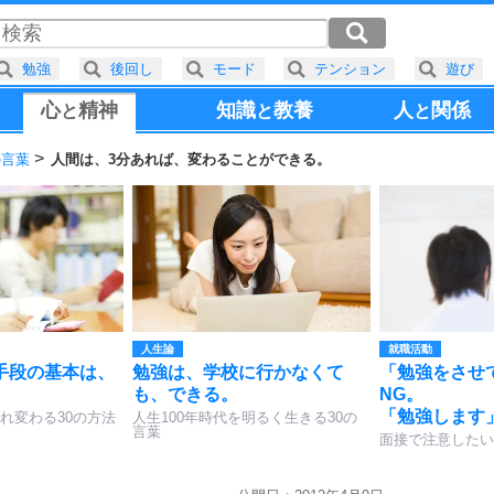
勉強
後回し
モード
テンション
遊び
心
精神
知識
教養
人
関係
と
と
と
の言葉
人間は、3分あれば、変わることができる。
人生論
就職活動
手段の基本は、
勉強は、学校に行かなくて
「勉強をさせ
も、できる。
NG。
「勉強します
れ変わる30の方法
人生100年時代を明るく生きる30の
言葉
面接で注意したい