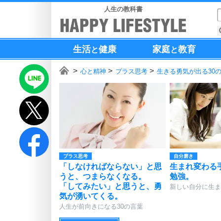
人生の教科書
生活
健康
家庭
教育
と
と
心と精神
プラス思考
生きる勇気が出る30
プラス思考
自分磨き
「しなければならない」と思
生まれ変わる
うと、つまらなくなる。
勉強。
「してみたい」と思うと、勇
新しい自分に生ま
気が湧いてくる。
人生が前向きになる30の言葉