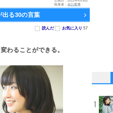
公開日：2012年4月9日
執筆者：
水口貴博
が出る
30の言葉
、
変わることができる。
1