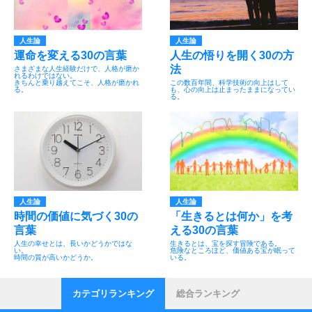
人生論
人生論
運命を変える30の言葉
人生の悟りを開く30の方
法
さまざまな人生経験だけで、人格が磨か
れるわけではない。
きちんと乗り越えてこそ、人格が磨かれ
この数百年間、科学技術の向上はして
る。
も、心の向上は止まったままになってい
る。
人生論
人生論
時間の価値に気づく30の
「生きるとは何か」を考
言葉
える30の言葉
人生の幸せとは、長いかどうかではな
生きるとは、宝を探す冒険である。
い。
危険なところほど、価値ある宝が眠って
時間の質が高いかどうか。
いる。
カテゴリランキング
総合ランキング