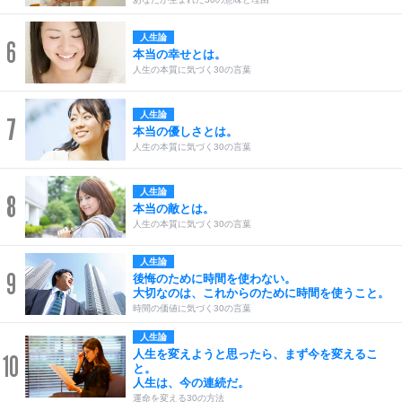
人生論
6
本当の幸せとは。
人生の本質に気づく30の言葉
人生論
7
本当の優しさとは。
人生の本質に気づく30の言葉
人生論
8
本当の敵とは。
人生の本質に気づく30の言葉
人生論
9
後悔のために時間を使わない。
大切なのは、これからのために時間を使うこと。
時間の価値に気づく30の言葉
人生論
人生を変えようと思ったら、まず今を変えるこ
10
と。
人生は、今の連続だ。
運命を変える30の方法