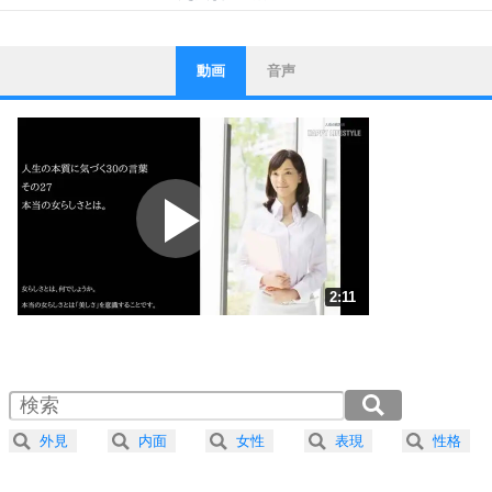
動画
音声
ストレス対策
1
他人と比べない。
いっそのこと、他人を見ない。
いらいらしない人になる30の方法
プラス思考
2
ポジティブになれない原因は、行動しないから。
ポジティブ思考になる30の方法
ストレス対策
3
人生、なんとかなるもの。
2:11
気楽に生きる30の方法
1.0倍速 （516KB 2分11秒）
1.5倍速 （344KB 1分27秒）
自分磨き
4
器の大きい人は、怒りを優しさで表現する。
2.0倍速 （258KB 1分5秒）
器の大きい人になる30の方法
2.5倍速 （207KB 52秒）
外見
内面
女性
表現
性格
3.0倍速 （172KB 43秒）
プラス思考
5
ネガティブな人は、複雑に考える。
3.5倍速 （148KB 37秒）