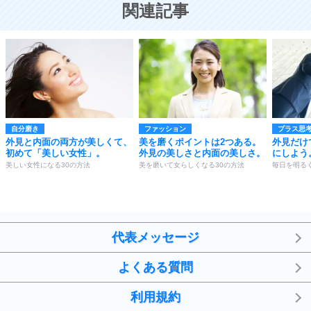
関連記事
自分磨き
ファッション
プラス思
外見と内面の両方が美しくて、
美を磨くポイントは2つある。
外見だけ
初めて「美しい女性」。
外見の美しさと内面の美しさ。
にしよう
美しい女性になる30の方法
美を磨いて女らしくなる30の方法
毎日を明る
代表メッセージ
よくある質問
利用規約