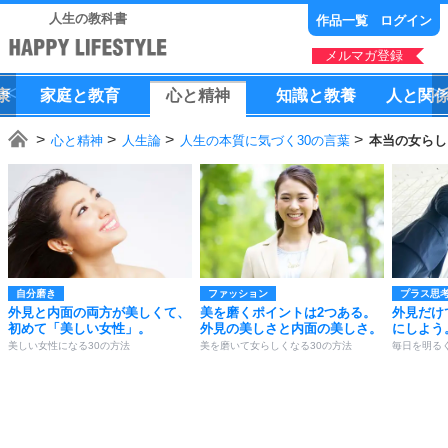
人生の教科書
作品一覧
ログイン
メルマガ登録
康
家庭
と
教育
心
と
精神
知識
と
教養
人
と
関
心と精神
人生論
人生の本質に気づく30の言葉
本当の女らし
自分磨き
ファッション
プラス思
外見と内面の両方が美しくて、
美を磨くポイントは2つある。
外見だけ
初めて「美しい女性」。
外見の美しさと内面の美しさ。
にしよう
美しい女性になる30の方法
美を磨いて女らしくなる30の方法
毎日を明る