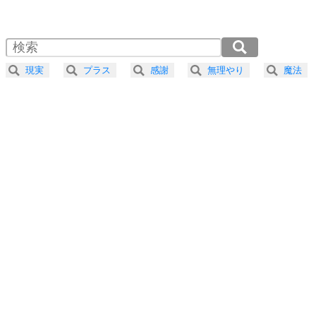
1.0倍速 （441KB 1分52秒）
1.5倍速 （294KB 1分15秒）
自分磨き
4
器の大きい人は、怒りを優しさで表現する。
2.0倍速 （221KB 56秒）
器の大きい人になる30の方法
2.5倍速 （177KB 45秒）
現実
プラス
感謝
無理やり
魔法
3.0倍速 （147KB 37秒）
プラス思考
5
ネガティブな人は、複雑に考える。
3.5倍速 （127KB 32秒）
ポジティブな人は、シンプルに考える。
4.0倍速 （111KB 28秒）
ポジティブ思考になる30の方法
ストレス対策
6
価値観を捨てると、いらいらも消える。
いらいらしない人になる30の方法
プラス思考
7
気持ちはなくていいから、とにかく癖にしてしま
う。
ポジティブ思考になる30の方法
自分磨き
8
いらない物は、徹底的に捨てる。
気品と美しさを身につける30の方法