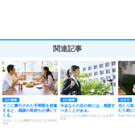
勉強法
9
謙虚な人こそ、本当に強い人。
頭の使い方がうまくなる30の方法
恋愛学
10
人を好きになったら、まず相手を徹底的に信じる
ことが大切。
恋する人が知っておきたい30の大切なこと
関連記事
心の健康
心の健康
生き方
そこに費やされた手間暇を想像
今あなたの目の前には、感謝す
当たり前
すると、感謝の気持ちが湧いて
べきことがある。
たり前に
くる。
小さなことにも感謝できる人になる30の
未来が待ち
方法
小さなことにも感謝できる人になる30の
方法