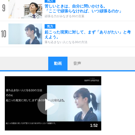
気力
9
苦しいときは、自分に問いかける。
「ここで頑張らなければ、いつ頑張るのか」
頑張る力がみなぎる30の言葉
気力
10
起こった現実に対して、まず「ありがたい」と考
えよう。
落ち込まない人になる30の方法
動画
音声
ストレス対策
1
他人と比べない。
いっそのこと、他人を見ない。
いらいらしない人になる30の方法
プラス思考
2
ポジティブになれない原因は、行動しないから。
ポジティブ思考になる30の方法
ストレス対策
3
人生、なんとかなるもの。
1:52
気楽に生きる30の方法