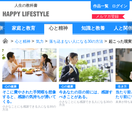
人生の教科書
作品一覧
ログイン
メルマガ登録
康
家庭
と
教育
心
と
精神
知識
と
教養
人
と
関
心と精神
気力
落ち込まない人になる30の方法
起こった現実
心の健康
心の健康
生き方
そこに費やされた手間暇を想像
今あなたの目の前には、感謝す
当たり前
すると、感謝の気持ちが湧いて
べきことがある。
たり前に
くる。
小さなことにも感謝できる人になる30の
未来が待ち
方法
小さなことにも感謝できる人になる30の
方法