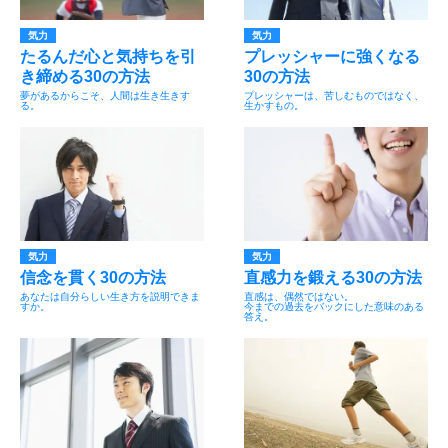
気力
気力
たるんだ心と気持ちを引
プレッシャーに強くなる
き締める30の方法
30の方法
夢があるからこそ、人間は生き生きす
プレッシャーは、苦しむものではなく、
る。
生かすもの。
気力
気力
信念を貫く30の方法
直感力を鍛える30の方法
あなたは自分らしい生き方を説明できま
直感は、偶然ではない。
すか。
今までの過去をバックにした意味のある
答え。