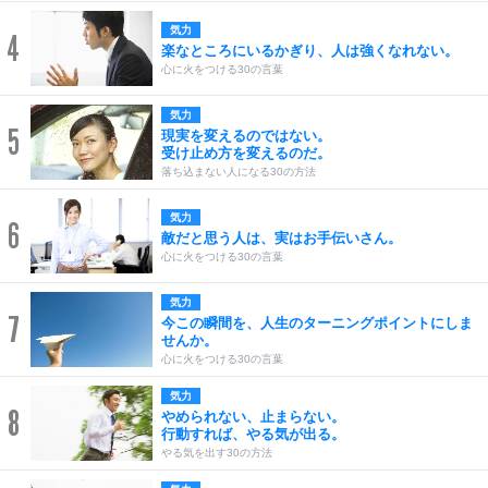
気力
4
楽なところにいるかぎり、人は強くなれない。
心に火をつける30の言葉
気力
5
現実を変えるのではない。
受け止め方を変えるのだ。
落ち込まない人になる30の方法
気力
6
敵だと思う人は、実はお手伝いさん。
心に火をつける30の言葉
気力
7
今この瞬間を、人生のターニングポイントにしま
せんか。
心に火をつける30の言葉
気力
8
やめられない、止まらない。
行動すれば、やる気が出る。
やる気を出す30の方法