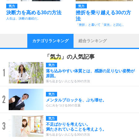
気力
気力
決断力を高める30の方法
挫折を乗り越える30の方
法
人生は、決断の連続だ。
「挫折」と書いて「栄光」と読む。
カテゴリランキング
総合ランキング
「
気力
」の人気記事
気力
1
落ち込みやすい体質とは、感謝の足りない姿勢が
原因。
落ち込まない人になる30の方法
気力
2
メンタルブロックを、ぶち壊せ。
心に火をつける30の言葉
気力
3
不足ばかりを考えない。
満たされていることを考えよう。
落ち込まない人になる30の方法