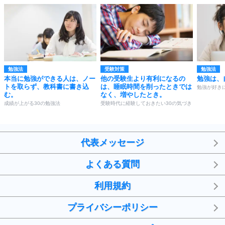
勉強法
受験対策
勉強法
本当に勉強ができる人は、ノー
他の受験生より有利になるの
勉強は、
トを取らず、教科書に書き込
は、睡眠時間を削ったときでは
勉強が好き
む。
なく、増やしたとき。
成績が上がる30の勉強法
受験時代に経験しておきたい30の気づき
代表メッセージ
よくある質問
利用規約
プライバシーポリシー