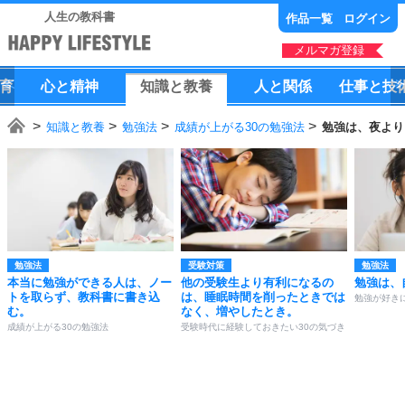
人生の教科書
作品一覧
ログイン
メルマガ登録
育
心
と
精神
知識
と
教養
人
と
関係
仕事
と
技
知識と教養
勉強法
成績が上がる30の勉強法
勉強は、夜より
勉強法
受験対策
勉強法
本当に勉強ができる人は、ノー
他の受験生より有利になるの
勉強は、
トを取らず、教科書に書き込
は、睡眠時間を削ったときでは
勉強が好き
む。
なく、増やしたとき。
成績が上がる30の勉強法
受験時代に経験しておきたい30の気づき