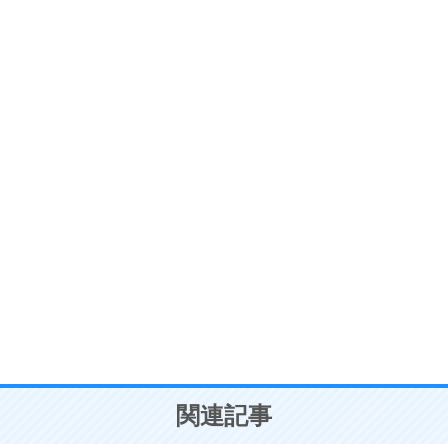
ストレス対策
6
価値観を捨てると、いらいらも消える。
いらいらしない人になる30の方法
プラス思考
7
気持ちはなくていいから、とにかく癖にしてしま
う。
ポジティブ思考になる30の方法
自分磨き
8
いらない物は、徹底的に捨てる。
気品と美しさを身につける30の方法
勉強法
9
謙虚な人こそ、本当に強い人。
頭の使い方がうまくなる30の方法
恋愛学
10
人を好きになったら、まず相手を徹底的に信じる
ことが大切。
恋する人が知っておきたい30の大切なこと
関連記事