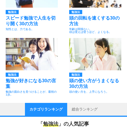
勉強法
勉強法
スピード勉強で人生を切
頭の回転を速くする30の
り開く30の方法
方法
知性とは、力である。
年齢は関係ない。
頭は使えば使うほど、よくなる。
勉強法
勉強法
勉強が好きになる30の言
頭の使い方がうまくなる
葉
30の方法
勉強の面白さを見つけることが、最初の
頭の使い方を、上手になろう。
1歩。
カテゴリランキング
総合ランキング
「
勉強法
」の人気記事