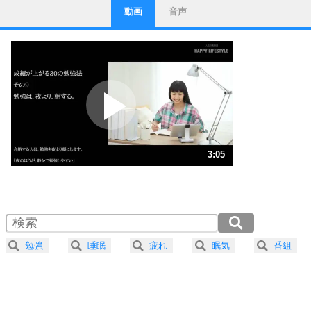
動画
音声
ストレス対策
1
他人と比べない。
いっそのこと、他人を見ない。
いらいらしない人になる30の方法
プラス思考
2
ポジティブになれない原因は、行動しないから。
ポジティブ思考になる30の方法
ストレス対策
3
人生、なんとかなるもの。
3:05
気楽に生きる30の方法
1.0倍速 （726KB 3分5秒）
1.5倍速 （484KB 2分3秒）
自分磨き
4
器の大きい人は、怒りを優しさで表現する。
2.0倍速 （363KB 1分32秒）
器の大きい人になる30の方法
2.5倍速 （291KB 1分14秒）
勉強
睡眠
疲れ
眠気
番組
3.0倍速 （243KB 1分1秒）
プラス思考
5
ネガティブな人は、複雑に考える。
3.5倍速 （208KB 53秒）
ポジティブな人は、シンプルに考える。
4.0倍速 （182KB 46秒）
ポジティブ思考になる30の方法