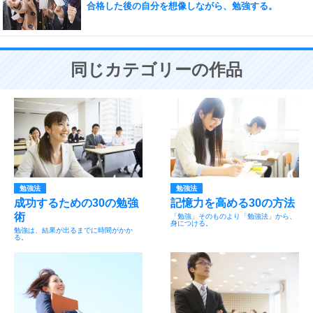
合格した後の自分を想像しながら、勉強する。
同じカテゴリーの作品
勉強法
勉強法
成功するための30の勉強
記憶力を高める30の方法
術
「勉強」そのものより「勉強法」から、
身につける。
勉強は、結果が出るまでに時間がかか
る。