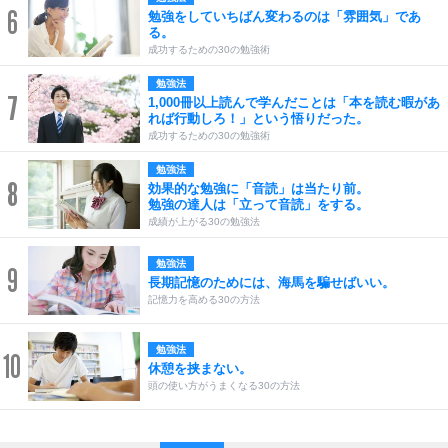
6
勉強をしていちばん変わるのは「雰囲気」であ
る。
成功するための30の勉強術
勉強法
7
1,000冊以上読んで学んだことは「本を読む暇があ
れば行動しろ！」という悟りだった。
成功するための30の勉強術
勉強法
8
効果的な勉強に「音読」は当たり前。
勉強の達人は「立って音読」をする。
成績が上がる30の勉強法
勉強法
9
長期記憶のためには、海馬を騙せばいい。
記憶力を高める30の方法
勉強法
10
休憩を挟まない。
頭の使い方がうまくなる30の方法