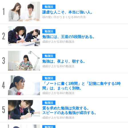
勉強法
1
謙虚な人こそ、本当に強い人。
頭の使い方がうまくなる30の方法
勉強法
2
勉強には、王道の5段階がある。
成績が上がる30の勉強法
勉強法
3
勉強は、夜より、朝する。
成績が上がる30の勉強法
勉強法
4
「ノートに書く1時間」と「記憶に集中する1時
間」は、まったく別物。
成績が上がる30の勉強法
勉強法
5
質を求めた勉強は失敗する。
スピードのある勉強が成功する。
成績が上がる30の勉強法
勉強法