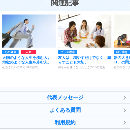
関連記事
心の健康
プラス思考
自分磨き
天国のような人生を歩む人。
友人は、増やすだけでなく、減
器の大き
地獄のような人生を歩む人。
らすことも大切。
り」の両
心をきれいにする30の習慣
何もかも嫌になったときの30の言葉
器の大きい
代表メッセージ
よくある質問
利用規約