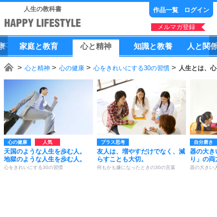
人生の教科書
作品一覧
ログイン
メルマガ登録
康
家庭
と
教育
心
と
精神
知識
と
教養
人
と
関
心と精神
心の健康
心をきれいにする30の習慣
人生とは、心
心の健康
プラス思考
自分磨き
天国のような人生を歩む人。
友人は、増やすだけでなく、減
器の大き
地獄のような人生を歩む人。
らすことも大切。
り」の両
心をきれいにする30の習慣
何もかも嫌になったときの30の言葉
器の大きい