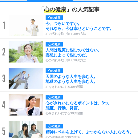
「
心の健康
」の人気記事
心の健康
1
今、つらいですか。
それなら、今は幸せということです。
心の汚れを取り除く30の方法
心の健康
2
人間は現実に悩むのではない。
妄想によって悩むのだ。
心の汚れを取り除く30の方法
心の健康
3
天国のような人生を歩む人。
地獄のような人生を歩む人。
心をきれいにする30の習慣
心の健康
4
心がきれいになるポイントは、3つ。
態度、行動、発言。
心をきれいにする30の習慣
心の健康
5
精神レベルを上げて、ぶつからない人になろう。
心の健康を保つ30の言葉