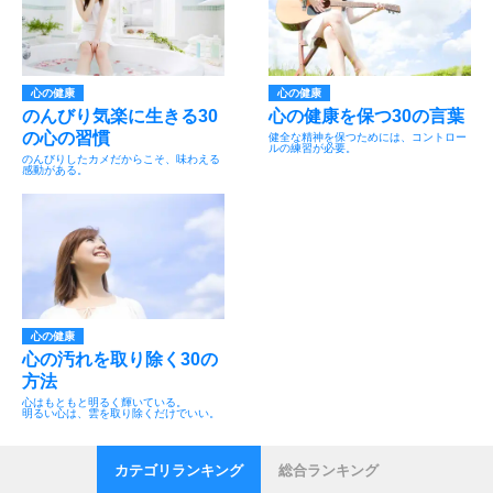
心の健康
心の健康
のんびり気楽に生きる30
心の健康を保つ30の言葉
の心の習慣
健全な精神を保つためには、コントロー
ルの練習が必要。
のんびりしたカメだからこそ、味わえる
感動がある。
心の健康
心の汚れを取り除く30の
方法
心はもともと明るく輝いている。
明るい心は、雲を取り除くだけでいい。
カテゴリランキング
総合ランキング