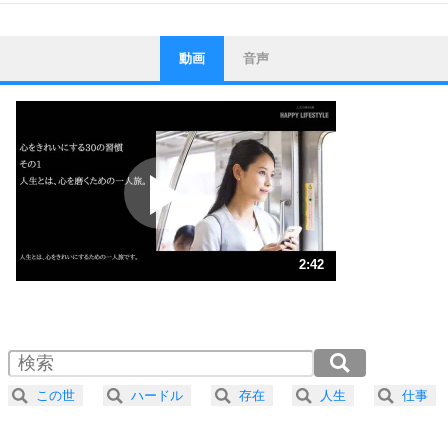
動画
音声
ストレス対策
1
他人と比べない。
いっそのこと、他人を見ない。
いらいらしない人になる30の方法
プラス思考
2
ポジティブになれない原因は、行動しないから。
ポジティブ思考になる30の方法
ストレス対策
3
人生、なんとかなるもの。
2:42
気楽に生きる30の方法
1.0倍速 （635KB 2分42秒）
1.5倍速 （424KB 1分48秒）
自分磨き
4
器の大きい人は、怒りを優しさで表現する。
2.0倍速 （318KB 1分21秒）
器の大きい人になる30の方法
2.5倍速 （255KB 1分5秒）
この世
ハードル
存在
人生
仕事
3.0倍速 （212KB 54秒）
プラス思考
5
ネガティブな人は、複雑に考える。
3.5倍速 （182KB 46秒）
ポジティブな人は、シンプルに考える。