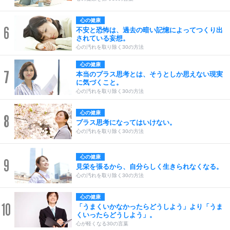
心の健康
6
不安と恐怖は、過去の暗い記憶によってつくり出
されている妄想。
心の汚れを取り除く30の方法
心の健康
7
本当のプラス思考とは、そうとしか思えない現実
に気づくこと。
心の汚れを取り除く30の方法
心の健康
8
プラス思考になってはいけない。
心の汚れを取り除く30の方法
心の健康
9
見栄を張るから、自分らしく生きられなくなる。
心の汚れを取り除く30の方法
心の健康
10
「うまくいかなかったらどうしよう」より「うま
くいったらどうしよう」。
心が軽くなる30の言葉