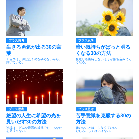
プラス思考
プラス思考
生きる勇気が出る30の言
暗い気持ちがぱっと明る
葉
くなる30の方法
チョウは、羽ばたくのをやめないから、
見返りを期待しないほうが落ち込みにく
輝いている。
くなる。
プラス思考
プラス思考
絶望の人生に希望の光を
苦手意識を克服する30の
見いだす30の方法
方法
神様は、どんな最悪の状況でも、あなた
嫌いなことは、しなくていい。
を見放さない。
むしろ、してはいけない。