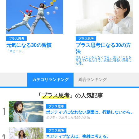
プラス思考
プラス思考
元気になる30の習慣
プラス思考になる30の方
法
「スピード」
楽しいことをしなくても、楽しいことを
考えているだけで、次第に明るい気分に
なる。
カテゴリランキング
総合ランキング
「
プラス思考
」の人気記事
プラス思考
1
ポジティブになれない原因は、行動しないから。
ポジティブ思考になる30の方法
プラス思考
2
ネガティブな人は、複雑に考える。