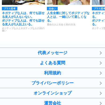
プラス思考
出会い
プラス思
ネガティブな人は、何でも話せ
人生全般に対してポジティブな
ネガティ
る友人が1人もいない。
人とは、一緒にいて楽しくな
る。
ポジティブな人は、何でも話せ
る。
ポジティ
る友人が1人以上いる。
る。
運命の人と出会う30の方法
ポジティブな人とネガティブな人の30の
ポジティブ
違い
代表メッセージ
よくある質問
利用規約
プライバシーポリシー
オンラインショップ
運営会社