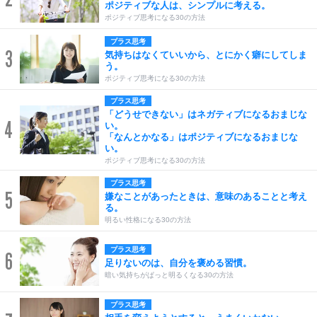
ポジティブな人は、シンプルに考える。
ポジティブ思考になる30の方法
プラス思考
3
気持ちはなくていいから、とにかく癖にしてしま
う。
ポジティブ思考になる30の方法
プラス思考
「どうせできない」はネガティブになるおまじな
4
い。
「なんとかなる」はポジティブになるおまじな
い。
ポジティブ思考になる30の方法
プラス思考
5
嫌なことがあったときは、意味のあることと考え
る。
明るい性格になる30の方法
プラス思考
6
足りないのは、自分を褒める習慣。
暗い気持ちがぱっと明るくなる30の方法
プラス思考