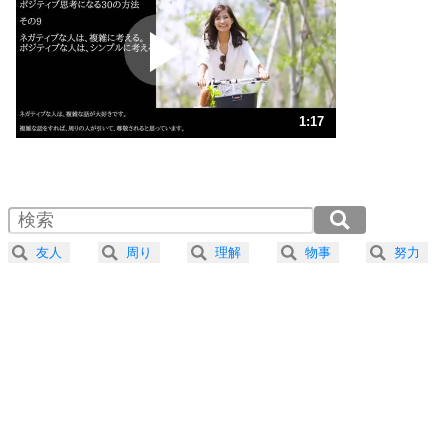
プラス思考
2
ポジティブになれない原因は、行動しないから。
ポジティブ思考になる30の方法
ストレス対策
3
人生、なんとかなるもの。
1:17
気楽に生きる30の方法
1.0倍速 （305KB 1分17秒）
1.5倍速 （203KB 51秒）
自分磨き
4
器の大きい人は、怒りを優しさで表現する。
2.0倍速 （153KB 38秒）
器の大きい人になる30の方法
2.5倍速 （122KB 31秒）
友人
周り
理解
物事
努力
3.0倍速 （102KB 25秒）
プラス思考
5
ネガティブな人は、複雑に考える。
3.5倍速 （88KB 22秒）
ポジティブな人は、シンプルに考える。
4.0倍速 （77KB 19秒）
ポジティブ思考になる30の方法
ストレス対策
6
価値観を捨てると、いらいらも消える。
いらいらしない人になる30の方法
プラス思考