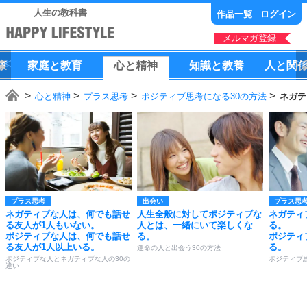
人生の教科書
作品一覧
ログイン
メルマガ登録
康
家庭
と
教育
心
と
精神
知識
と
教養
人
と
関
心と精神
プラス思考
ポジティブ思考になる30の方法
ネガテ
プラス思考
出会い
プラス思
ネガティブな人は、何でも話せ
人生全般に対してポジティブな
ネガティ
る友人が1人もいない。
人とは、一緒にいて楽しくな
る。
ポジティブな人は、何でも話せ
る。
ポジティ
る友人が1人以上いる。
る。
運命の人と出会う30の方法
ポジティブな人とネガティブな人の30の
ポジティブ
違い