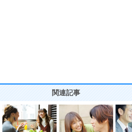
7
気持ちはなくていいから、とにかく癖にしてしま
う。
ポジティブ思考になる30の方法
自分磨き
8
いらない物は、徹底的に捨てる。
気品と美しさを身につける30の方法
勉強法
9
謙虚な人こそ、本当に強い人。
頭の使い方がうまくなる30の方法
恋愛学
10
人を好きになったら、まず相手を徹底的に信じる
ことが大切。
恋する人が知っておきたい30の大切なこと
関連記事