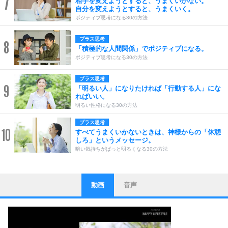
7
相手を変えようとすると、うまくいかない。
自分を変えようとすると、うまくいく。
ポジティブ思考になる30の方法
プラス思考
8
「積極的な人間関係」でポジティブになる。
ポジティブ思考になる30の方法
プラス思考
9
「明るい人」になりたければ「行動する人」にな
ればいい。
明るい性格になる30の方法
プラス思考
10
すべてうまくいかないときは、神様からの「休憩
しろ」というメッセージ。
暗い気持ちがぱっと明るくなる30の方法
動画
音声
ストレス対策
1
他人と比べない。
いっそのこと、他人を見ない。
いらいらしない人になる30の方法