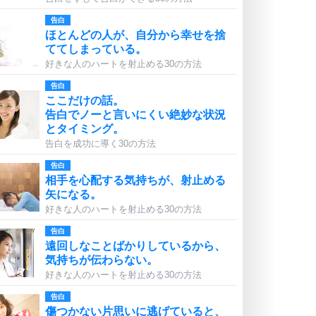
告白
ほとんどの人が、自分から幸せを捨
ててしまっている。
好きな人のハートを射止める30の方法
告白
ここだけの話。
告白でノーと言いにくい絶妙な状況
とタイミング。
告白を成功に導く30の方法
告白
相手を心配する気持ちが、射止める
矢になる。
好きな人のハートを射止める30の方法
告白
遠回しなことばかりしているから、
気持ちが伝わらない。
好きな人のハートを射止める30の方法
告白
傷つかない片思いに逃げていると、