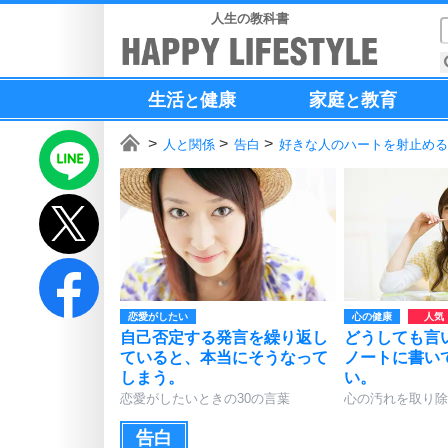
人生の教科書
生活
健康
家庭
教育
と
と
人と関係
告白
好きな人のハートを射止める
恋愛がしたい
心の健康
自己否定する発言を繰り返し
どうしても言
ていると、本当にそうなって
ノートに書い
しまう。
い。
恋愛がしたいときの30の言葉
心の汚れを取り除
告白