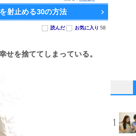
を射止める
30の方法
幸せを捨ててしまっている。
1