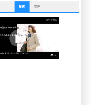
動画
音声
ストレス対策
他人と比べない。
いっそのこと、他人を見ない。
いらいらしない人になる30の方法
プラス思考
ポジティブになれない原因は、行動
しないから。
ポジティブ思考になる30の方法
ストレス対策
3:19
人生、なんとかなるもの。
気楽に生きる30の方法
速 （781KB 3分19秒）
速 （521KB 2分13秒）
自分磨き
器の大きい人は、怒りを優しさで表
速 （391KB 1分39秒）
現する。
速 （313KB 1分19秒）
器の大きい人になる30の方法
速 （261KB 1分6秒）
プラス思考
速 （224KB 57秒）
ネガティブな人は、複雑に考える。
速 （196KB 49秒）
ポジティブな人は、シンプルに考え