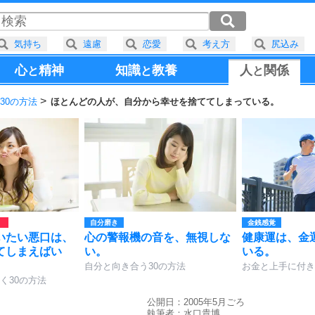
気持ち
遠慮
恋愛
考え方
尻込み
心
精神
知識
教養
人
関係
と
と
と
30の方法
ほとんどの人が、自分から幸せを捨ててしまっている。
自分磨き
金銭感覚
いたい悪口は、
心の警報機の音を、無視しな
健康運は、金
てしまえばい
い。
いる。
自分と向き合う30の方法
お金と上手に付き
く30の方法
公開日：2005年5月ごろ
執筆者：
水口貴博