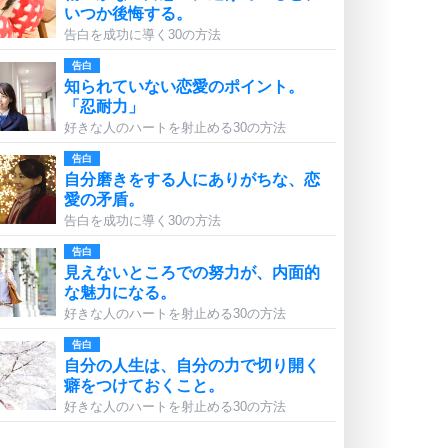
いつか後悔する。
告白を成功に導く30の方法
告白
知られていない恋愛のポイント。
「忍耐力」
好きな人のハートを射止める30の方法
告白
自分磨きをする人にありがちな、恋
愛の矛盾。
告白を成功に導く30の方法
告白
見えないところでの努力が、内面的
な魅力になる。
好きな人のハートを射止める30の方法
告白
自分の人生は、自分の力で切り開く
癖をつけておくこと。
好きな人のハートを射止める30の方法