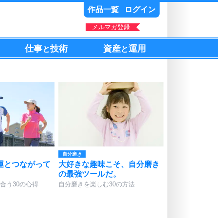
作品一覧
ログイン
メルマガ登録
仕事
技術
資産
運用
と
と
自分磨き
運とつながって
大好きな趣味こそ、自分磨き
の最強ツールだ。
合う30の心得
自分磨きを楽しむ30の方法