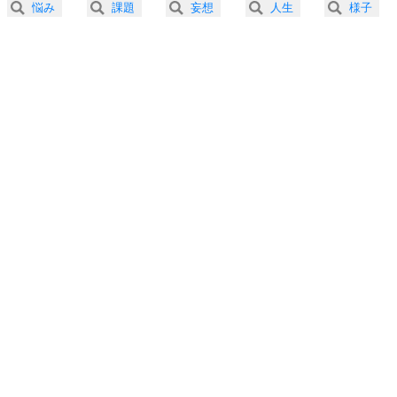
悩み
課題
妄想
人生
様子
3.0倍速 （138KB 35秒）
プラス思考
5
ネガティブな人は、複雑に考える。
3.5倍速 （118KB 30秒）
ポジティブな人は、シンプルに考える。
4.0倍速 （104KB 26秒）
ポジティブ思考になる30の方法
ストレス対策
6
価値観を捨てると、いらいらも消える。
いらいらしない人になる30の方法
プラス思考
7
気持ちはなくていいから、とにかく癖にしてしま
う。
ポジティブ思考になる30の方法
自分磨き
8
いらない物は、徹底的に捨てる。
気品と美しさを身につける30の方法
勉強法
9
謙虚な人こそ、本当に強い人。
頭の使い方がうまくなる30の方法