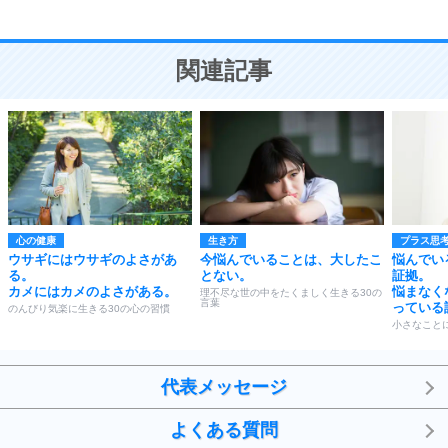
恋愛学
10
人を好きになったら、まず相手を徹底的に信じる
ことが大切。
恋する人が知っておきたい30の大切なこと
関連記事
心の健康
生き方
プラス思
ウサギにはウサギのよさがあ
今悩んでいることは、大したこ
悩んでい
る。
とない。
証拠。
カメにはカメのよさがある。
悩まなく
理不尽な世の中をたくましく生きる30の
言葉
っている
のんびり気楽に生きる30の心の習慣
小さなこと
代表メッセージ
よくある質問