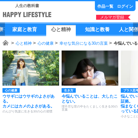
人生の教科書
作品一覧
ログイン
メルマガ登録
康
家庭
と
教育
心
と
精神
知識
と
教養
人
と
関
心と精神
心の健康
幸せな気分になる30の言葉
今悩んでいる
心の健康
生き方
プラス思
ウサギにはウサギのよさがあ
今悩んでいることは、大したこ
悩んでい
る。
とない。
証拠。
カメにはカメのよさがある。
悩まなく
理不尽な世の中をたくましく生きる30の
言葉
っている
のんびり気楽に生きる30の心の習慣
小さなこと