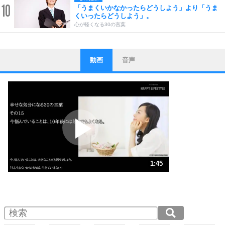
10
「うまくいかなかったらどうしよう」より「うま
くいったらどうしよう」。
心が軽くなる30の言葉
動画
音声
ストレス対策
1
他人と比べない。
いっそのこと、他人を見ない。
いらいらしない人になる30の方法
プラス思考
2
ポジティブになれない原因は、行動しないから。
ポジティブ思考になる30の方法
ストレス対策
3
人生、なんとかなるもの。
1:45
気楽に生きる30の方法
1.0倍速 （412KB 1分45秒）
1.5倍速 （275KB 1分10秒）
自分磨き
4
器の大きい人は、怒りを優しさで表現する。
2.0倍速 （206KB 52秒）
器の大きい人になる30の方法
2.5倍速 （165KB 42秒）