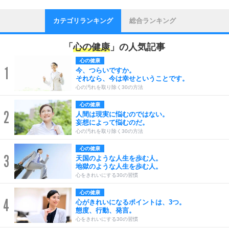
カテゴリランキング
総合ランキング
「
心の健康
」の人気記事
心の健康
1
今、つらいですか。
それなら、今は幸せということです。
心の汚れを取り除く30の方法
心の健康
2
人間は現実に悩むのではない。
妄想によって悩むのだ。
心の汚れを取り除く30の方法
心の健康
3
天国のような人生を歩む人。
地獄のような人生を歩む人。
心をきれいにする30の習慣
心の健康
4
心がきれいになるポイントは、3つ。
態度、行動、発言。
心をきれいにする30の習慣