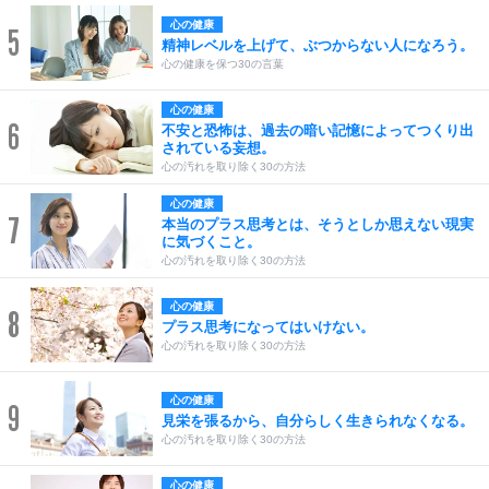
心の健康
5
精神レベルを上げて、ぶつからない人になろう。
心の健康を保つ30の言葉
心の健康
6
不安と恐怖は、過去の暗い記憶によってつくり出
されている妄想。
心の汚れを取り除く30の方法
心の健康
7
本当のプラス思考とは、そうとしか思えない現実
に気づくこと。
心の汚れを取り除く30の方法
心の健康
8
プラス思考になってはいけない。
心の汚れを取り除く30の方法
心の健康
9
見栄を張るから、自分らしく生きられなくなる。
心の汚れを取り除く30の方法
心の健康