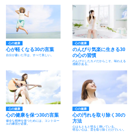
心の健康
心の健康
心が軽くなる30の言葉
のんびり気楽に生きる30
の心の習慣
自分が書いた字は、すべて美しい。
のんびりしたカメだからこそ、味わえる
感動がある。
心の健康
心の健康
心の健康を保つ30の言葉
心の汚れを取り除く30の
方法
健全な精神を保つためには、コントロー
ルの練習が必要。
心はもともと明るく輝いている。
明るい心は、雲を取り除くだけでいい。