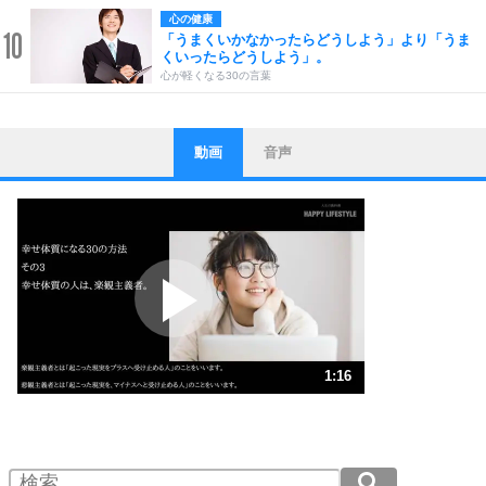
心の健康
10
「うまくいかなかったらどうしよう」より「うま
くいったらどうしよう」。
心が軽くなる30の言葉
動画
音声
ストレス対策
1
他人と比べない。
いっそのこと、他人を見ない。
いらいらしない人になる30の方法
プラス思考
2
ポジティブになれない原因は、行動しないから。
ポジティブ思考になる30の方法
ストレス対策
3
人生、なんとかなるもの。
1:16
気楽に生きる30の方法
1.0倍速 （299KB 1分16秒）
1.5倍速 （199KB 50秒）
自分磨き
4
器の大きい人は、怒りを優しさで表現する。
2.0倍速 （150KB 38秒）
器の大きい人になる30の方法