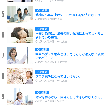
心をきれいにする30の習慣
心の健康
5
精神レベルを上げて、ぶつからない人になろう。
心の健康を保つ30の言葉
心の健康
6
不安と恐怖は、過去の暗い記憶によってつくり出
されている妄想。
心の汚れを取り除く30の方法
心の健康
7
本当のプラス思考とは、そうとしか思えない現実
に気づくこと。
心の汚れを取り除く30の方法
心の健康
8
プラス思考になってはいけない。
心の汚れを取り除く30の方法
心の健康
9
見栄を張るから、自分らしく生きられなくなる。
心の汚れを取り除く30の方法