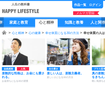
人生の教科書
作品一覧
ログイン
メルマガ登録
康
家庭
と
教育
心
と
精神
知識
と
教養
人
と
関
心と精神
心の健康
幸せ体質になる30の方法
幸せ体質の人は
金銭感覚
自分磨き
プラス思
楽観的な性格は、お金にも愛さ
楽しい人は、楽観主義者。
真の楽観
れる。
をきちん
楽しい人になる30の方法
お金持ちになる30の習慣
暗い気持ち