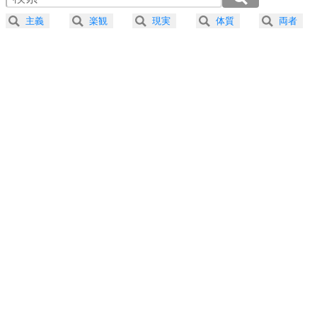
2.5倍速 （120KB 30秒）
主義
楽観
現実
体質
両者
3.0倍速 （100KB 25秒）
プラス思考
5
ネガティブな人は、複雑に考える。
3.5倍速 （86KB 21秒）
ポジティブな人は、シンプルに考える。
4.0倍速 （75KB 19秒）
ポジティブ思考になる30の方法
ストレス対策
6
価値観を捨てると、いらいらも消える。
いらいらしない人になる30の方法
プラス思考
7
気持ちはなくていいから、とにかく癖にしてしま
う。
ポジティブ思考になる30の方法
自分磨き
8
いらない物は、徹底的に捨てる。
気品と美しさを身につける30の方法
勉強法
9
謙虚な人こそ、本当に強い人。
頭の使い方がうまくなる30の方法