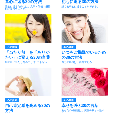
童心に返る30の方法
初心に返る30の方法
童心に返るためには、見栄・体裁・損得
誰でも初心に返ることができる。
勘定を捨てること。
心の健康
心の健康
「当たり前」を「ありが
いつもご機嫌でいるため
たい」に変える30の言葉
の30の方法
世の中に当たり前のことは1つもない。
自分の機嫌は、自分でとる。
心の健康
心の健康
自己肯定感を高める30の
幸せを呼ぶ30の言葉
方法
あなたの好感度は、笑顔の数と一致す
る。