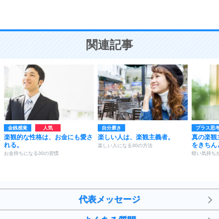
恋愛学
10
人を好きになったら、まず相手を徹底的に信じる
ことが大切。
恋する人が知っておきたい30の大切なこと
関連記事
金銭感覚
自分磨き
プラス思
楽観的な性格は、お金にも愛さ
楽しい人は、楽観主義者。
真の楽観
れる。
をきちん
楽しい人になる30の方法
お金持ちになる30の習慣
暗い気持ち
代表メッセージ