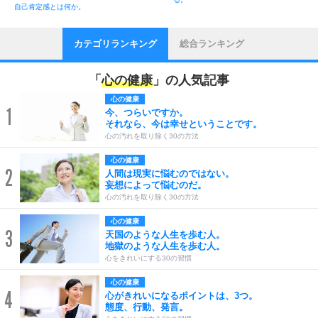
自己肯定感とは何か。
カテゴリランキング
総合ランキング
「
心の健康
」の人気記事
心の健康
1
今、つらいですか。
それなら、今は幸せということです。
心の汚れを取り除く30の方法
心の健康
2
人間は現実に悩むのではない。
妄想によって悩むのだ。
心の汚れを取り除く30の方法
心の健康
3
天国のような人生を歩む人。
地獄のような人生を歩む人。
心をきれいにする30の習慣
心の健康
4
心がきれいになるポイントは、3つ。
態度、行動、発言。