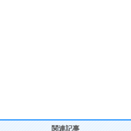
ストレス対策
6
価値観を捨てると、いらいらも消える。
いらいらしない人になる30の方法
プラス思考
7
気持ちはなくていいから、とにかく癖にしてしま
う。
ポジティブ思考になる30の方法
自分磨き
8
いらない物は、徹底的に捨てる。
気品と美しさを身につける30の方法
勉強法
9
謙虚な人こそ、本当に強い人。
頭の使い方がうまくなる30の方法
恋愛学
10
人を好きになったら、まず相手を徹底的に信じる
ことが大切。
恋する人が知っておきたい30の大切なこと
関連記事