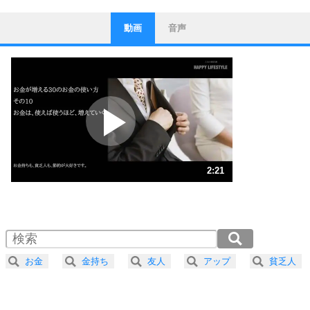
動画
音声
ストレス対策
1
他人と比べない。
いっそのこと、他人を見ない。
いらいらしない人になる30の方法
プラス思考
2
ポジティブになれない原因は、行動しないから。
ポジティブ思考になる30の方法
ストレス対策
3
人生、なんとかなるもの。
2:21
気楽に生きる30の方法
1.0倍速 （552KB 2分21秒）
1.5倍速 （368KB 1分34秒）
自分磨き
4
器の大きい人は、怒りを優しさで表現する。
2.0倍速 （276KB 1分10秒）
器の大きい人になる30の方法
2.5倍速 （221KB 56秒）
お金
金持ち
友人
アップ
貧乏人
3.0倍速 （185KB 47秒）
プラス思考
5
ネガティブな人は、複雑に考える。
3.5倍速 （158KB 40秒）
ポジティブな人は、シンプルに考える。
4.0倍速 （139KB 35秒）
ポジティブ思考になる30の方法