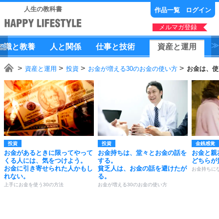
人生の教科書
作品一覧
ログイン
メルマガ登録
知識
と
教養
人
と
関係
仕事
と
技術
資産
と
運用
資産と運用
投資
お金が増える30のお金の使い方
お金は、使
投資
投資
金銭感覚
お金があるときに限ってやって
お金持ちは、堂々とお金の話を
お金と親
くる人には、気をつけよう。
する。
どちらが
お金に引き寄せられた人かもし
貧乏人は、お金の話を避けたが
お金持ちにな
れない。
る。
上手にお金を使う30の方法
お金が増える30のお金の使い方