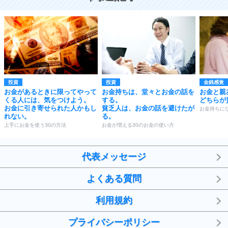
投資
投資
金銭感覚
お金があるときに限ってやって
お金持ちは、堂々とお金の話を
お金と親
くる人には、気をつけよう。
する。
どちらが
お金に引き寄せられた人かもし
貧乏人は、お金の話を避けたが
お金持ちにな
れない。
る。
上手にお金を使う30の方法
お金が増える30のお金の使い方
代表メッセージ
よくある質問
利用規約
プライバシーポリシー