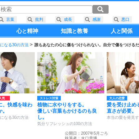
言葉
批判
成長
感謝
悪口
心
精神
知識
教養
人
関係
と
と
と
になる30の方法
誰もあなたの心に傷をつけられない。自分で傷をつける
ストレス対策
大人の恋愛
に、快感を味わ
植物に水やりをする。
愛を受け止め
か。
優しい言葉もかけるのも良
直さが必要。
し。
になる30の方法
本当の愛を発見す
気分リフレッシュの100の方法
公開日：2007年5月ごろ
執筆者：
水口貴博