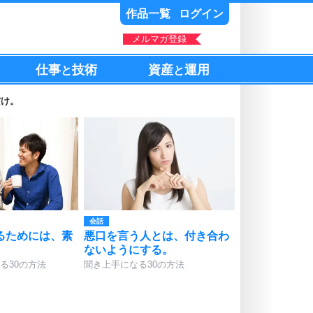
作品一覧
ログイン
メルマガ登録
仕事
技術
資産
運用
と
と
だけ。
会話
るためには、素
悪口を言う人とは、付き合わ
ないようにする。
る30の方法
聞き上手になる30の方法