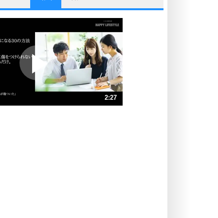
他人と比べない。
いっそのこと、他人を見ない。
いらいらしない人になる30の方法
プラス思考
ポジティブになれない原因は、行動
しないから。
ポジティブ思考になる30の方法
ストレス対策
2:27
人生、なんとかなるもの。
気楽に生きる30の方法
速 （578KB 2分27秒）
速 （386KB 1分38秒）
自分磨き
器の大きい人は、怒りを優しさで表
速 （290KB 1分13秒）
現する。
速 （232KB 59秒）
器の大きい人になる30の方法
速 （193KB 49秒）
プラス思考
速 （166KB 42秒）
ネガティブな人は、複雑に考える。
速 （145KB 36秒）
ポジティブな人は、シンプルに考え
る。
ポジティブ思考になる30の方法