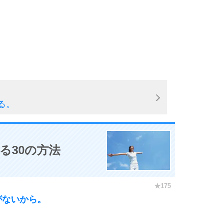
る。
る30の方法
がないから。