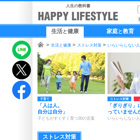
人生の教科書
生活
健康
家庭
教育
と
と
生活と健康
ストレス対策
いらいらしない人
子育て
ストレス対策
「人は人。
「ぎりぎり」
自分は自分」
っていません
子どもがすくすく育つ30の言葉
いらいらしない人
ストレス対策