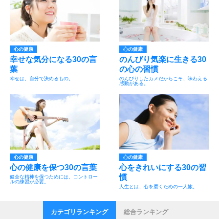
心の健康
心の健康
幸せな気分になる30の言
のんびり気楽に生きる30
葉
の心の習慣
幸せは、自分で決めるもの。
のんびりしたカメだからこそ、味わえる
感動がある。
心の健康
心の健康
心の健康を保つ30の言葉
心をきれいにする30の習
慣
健全な精神を保つためには、コントロー
ルの練習が必要。
人生とは、心を磨くための一人旅。
カテゴリランキング
総合ランキング