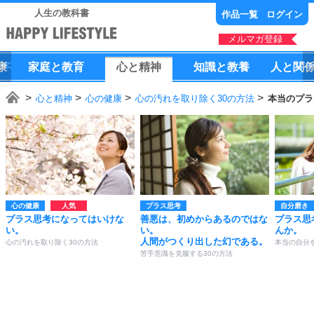
人生の教科書
作品一覧
ログイン
メルマガ登録
康
家庭
と
教育
心
と
精神
知識
と
教養
人
と
関
心と精神
心の健康
心の汚れを取り除く30の方法
本当のプラ
心の健康
プラス思考
自分磨き
プラス思考になってはいけな
善悪は、初めからあるのではな
プラス思
い。
い。
んか。
人間がつくり出した幻である。
心の汚れを取り除く30の方法
本当の自分
苦手意識を克服する30の方法