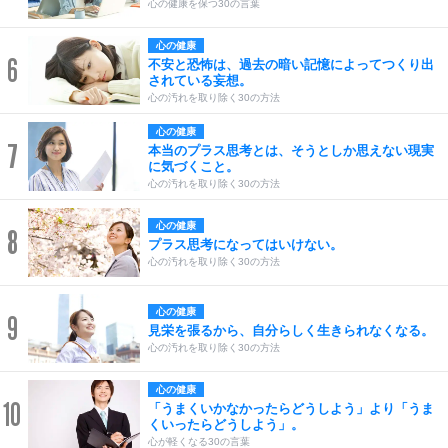
心の健康を保つ30の言葉
心の健康
6
不安と恐怖は、過去の暗い記憶によってつくり出
されている妄想。
心の汚れを取り除く30の方法
心の健康
7
本当のプラス思考とは、そうとしか思えない現実
に気づくこと。
心の汚れを取り除く30の方法
心の健康
8
プラス思考になってはいけない。
心の汚れを取り除く30の方法
心の健康
9
見栄を張るから、自分らしく生きられなくなる。
心の汚れを取り除く30の方法
心の健康
10
「うまくいかなかったらどうしよう」より「うま
くいったらどうしよう」。
心が軽くなる30の言葉