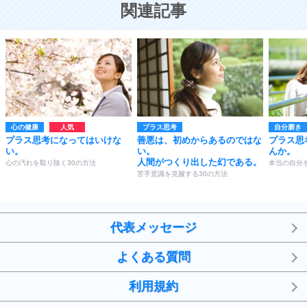
関連記事
心の健康
プラス思考
自分磨き
プラス思考になってはいけな
善悪は、初めからあるのではな
プラス思
い。
い。
んか。
人間がつくり出した幻である。
心の汚れを取り除く30の方法
本当の自分
苦手意識を克服する30の方法
代表メッセージ
よくある質問
利用規約