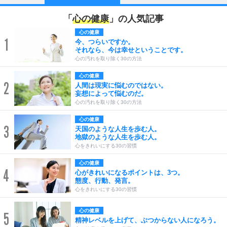
「
心の健康
」の人気記事
心の健康
1
今、つらいですか。
それなら、今は幸せということです。
心の汚れを取り除く30の方法
心の健康
2
人間は現実に悩むのではない。
妄想によって悩むのだ。
心の汚れを取り除く30の方法
心の健康
3
天国のような人生を歩む人。
地獄のような人生を歩む人。
心をきれいにする30の習慣
心の健康
4
心がきれいになるポイントは、3つ。
態度、行動、発言。
心をきれいにする30の習慣
心の健康
5
精神レベルを上げて、ぶつからない人になろう。