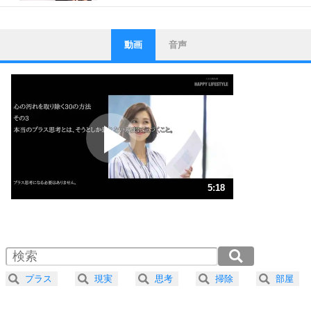
動画
音声
ストレス対策
1
他人と比べない。
いっそのこと、他人を見ない。
いらいらしない人になる30の方法
プラス思考
2
ポジティブになれない原因は、行動しないから。
ポジティブ思考になる30の方法
ストレス対策
3
人生、なんとかなるもの。
5:18
気楽に生きる30の方法
1.0倍速 （1.3MB 5分18秒）
1.5倍速 （830KB 3分32秒）
自分磨き
4
器の大きい人は、怒りを優しさで表現する。
2.0倍速 （623KB 2分39秒）
器の大きい人になる30の方法
2.5倍速 （498KB 2分7秒）
プラス
現実
思考
掃除
部屋
3.0倍速 （416KB 1分46秒）
プラス思考
5
ネガティブな人は、複雑に考える。
3.5倍速 （356KB 1分31秒）