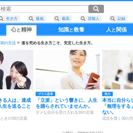
生き方
最低
最高
芸能人
記録
心
精神
知識
教養
人
関係
と
と
と
30の方法
道を究める生き方こそ、安定した生き方。
プラス思考
気力
きる人は、達成
「立派」という響きに、人生
本当に自分ら
人生を送ること
を踊らされていませんか。
「無理をする
ない。
ダメな自分を受け入れる30の言葉
ときの30の言葉
信念を貫く30の