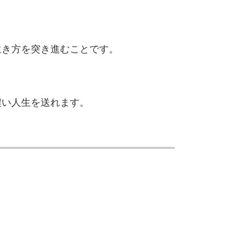
3.0倍
3.5倍
5
4.0倍
生き方を突き進むことです。
6
濃い人生を送れます。
7
8