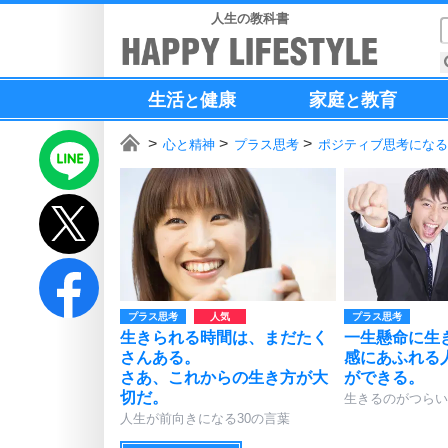
人生の教科書
生活
健康
家庭
教育
と
と
心と精神
プラス思考
ポジティブ思考になる
プラス思考
プラス思考
生きられる時間は、まだたく
一生懸命に生
さんある。
感にあふれる
さあ、これからの生き方が大
ができる。
切だ。
生きるのがつらい
人生が前向きになる30の言葉