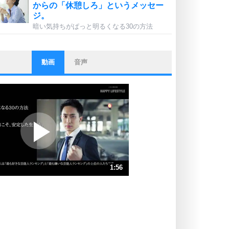
からの「休憩しろ」というメッセー
ジ。
暗い気持ちがぱっと明るくなる30の方法
動画
音声
ストレス対策
他人と比べない。
いっそのこと、他人を見ない。
いらいらしない人になる30の方法
プラス思考
ポジティブになれない原因は、行動
しないから。
ポジティブ思考になる30の方法
ストレス対策
1:56
人生、なんとかなるもの。
気楽に生きる30の方法
速 （455KB 1分56秒）
速 （304KB 1分17秒）
自分磨き
器の大きい人は、怒りを優しさで表
速 （228KB 58秒）
現する。
速 （182KB 46秒）