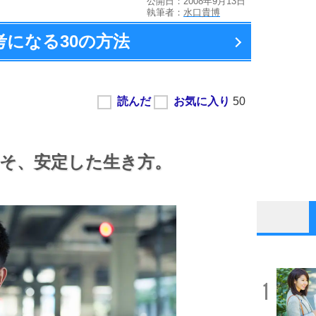
公開日：2008年9月13日
執筆者：
水口貴博
考になる
30の方法
そ、
安定した生き方。
1