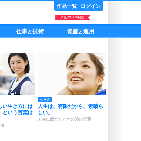
作品一覧
ログイン
メルマガ登録
仕事
技術
資産
運用
と
と
生き方
しい生き方には
人生は、有限だから、素晴ら
」という言葉は
しい。
人生に疲れたときの30の言葉
方法