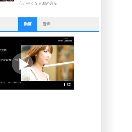
心が軽くなる30の言葉
動画
音声
ストレス対策
他人と比べない。
いっそのこと、他人を見ない。
いらいらしない人になる30の方法
プラス思考
ポジティブになれない原因は、行動
しないから。
ポジティブ思考になる30の方法
ストレス対策
1:32
人生、なんとかなるもの。
気楽に生きる30の方法
速 （360KB 1分32秒）
速 （241KB 1分1秒）
自分磨き
器の大きい人は、怒りを優しさで表
速 （181KB 46秒）
現する。
速 （145KB 36秒）
器の大きい人になる30の方法
速 （121KB 30秒）