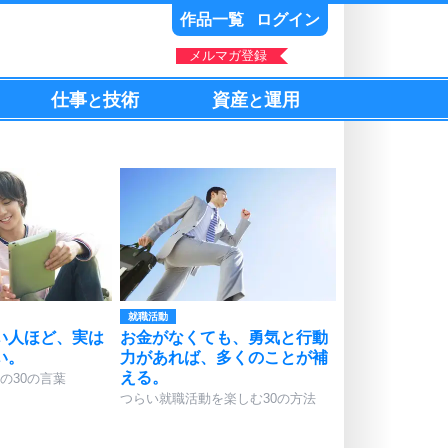
作品一覧
ログイン
メルマガ登録
仕事
技術
資産
運用
と
と
就職活動
い人ほど、実は
お金がなくても、勇気と行動
い。
力があれば、多くのことが補
える。
の30の言葉
つらい就職活動を楽しむ30の方法