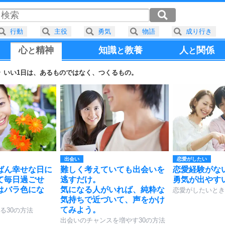
行動
主役
勇気
物語
成り行き
心
精神
知識
教養
人
関係
と
と
と
いい1日は、あるものではなく、つくるもの。
出会い
恋愛がしたい
ばん幸せな日に
難しく考えていても出会いを
恋愛経験がな
て毎日過ごせ
逃すだけ。
勇気が出やす
はバラ色にな
気になる人がいれば、純粋な
恋愛がしたいとき
気持ちで近づいて、声をかけ
てみよう。
る30の方法
出会いのチャンスを増やす30の方法