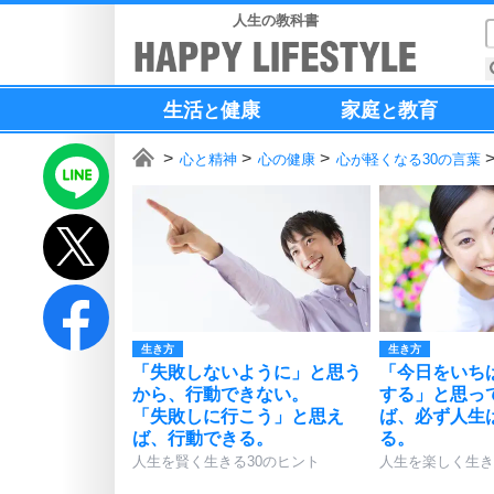
人生の教科書
生活
健康
家庭
教育
と
と
心と精神
心の健康
心が軽くなる30の言葉
生き方
生き方
「失敗しないように」と思う
「今日をいち
から、行動できない。
する」と思っ
「失敗しに行こう」と思え
ば、必ず人生
ば、行動できる。
る。
人生を賢く生きる30のヒント
人生を楽しく生き