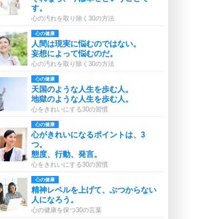
す。
心の汚れを取り除く30の方法
心の健康
人間は現実に悩むのではない。
妄想によって悩むのだ。
心の汚れを取り除く30の方法
心の健康
天国のような人生を歩む人。
地獄のような人生を歩む人。
心をきれいにする30の習慣
心の健康
心がきれいになるポイントは、3
つ。
態度、行動、発言。
心をきれいにする30の習慣
心の健康
精神レベルを上げて、ぶつからない
人になろう。
心の健康を保つ30の言葉