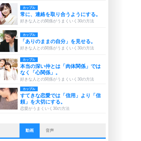
カップル
常に、連絡を取り合うようにする。
好きな人との関係がうまくいく30の方法
カップル
「ありのままの自分」を見せる。
好きな人との関係がうまくいく30の方法
カップル
本当の深い仲とは「肉体関係」では
なく「心関係」。
好きな人との関係がうまくいく30の方法
カップル
すてきな恋愛では「信用」より「信
頼」を大切にする。
恋愛がうまくいく30の方法
動画
音声
ストレス対策
他人と比べない。