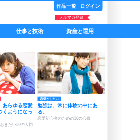
作品一覧
ログイン
メルマガ登録
仕事
技術
資産
運用
と
と
恋愛がしたい
、あらゆる恋愛
勉強は、常に体験の中にあ
つくようになっ
る。
恋愛初心者のための30の心得
おきたい30の大切