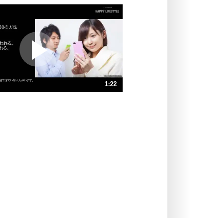
いっそのこと、他人を見ない。
いらいらしない人になる30の方法
プラス思考
ポジティブになれない原因は、行動
しないから。
ポジティブ思考になる30の方法
ストレス対策
1:22
人生、なんとかなるもの。
気楽に生きる30の方法
速 （322KB 1分22秒）
速 （215KB 54秒）
自分磨き
器の大きい人は、怒りを優しさで表
速 （162KB 41秒）
現する。
速 （129KB 32秒）
器の大きい人になる30の方法
速 （108KB 27秒）
プラス思考
速 （93KB 23秒）
ネガティブな人は、複雑に考える。
速 （81KB 20秒）
ポジティブな人は、シンプルに考え
る。
ポジティブ思考になる30の方法
ストレス対策