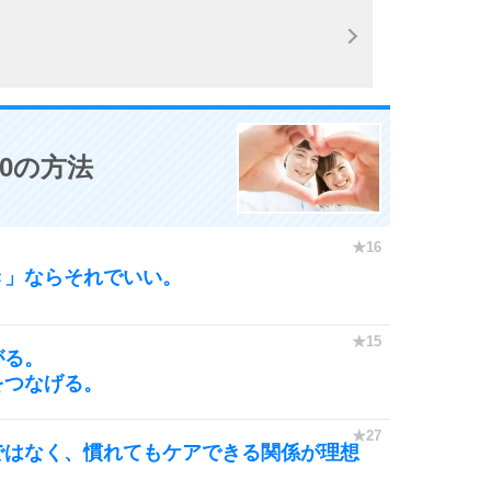
6
7
0の方法
8
き」ならそれでいい。
9
がる。
をつなげる。
10
ではなく、慣れてもケアできる関係が理想