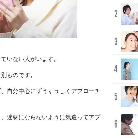
2
3
きていない人がいます。
4
く別ものです。
ず、自分中心にずうずうしくアプローチ
5
ら、迷惑にならないように気遣ってアプ
6