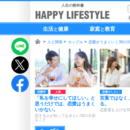
人生の教科書
生活
健康
家庭
教育
と
と
人と関係
カップル
恋愛がうまくいく30の
恋愛学
恋愛がしたい
「私を幸せにしてほしい」と
言葉ではなく
思うだけでは、恋愛はうまく
る。
いかない。
恋愛運を上げる3
恋する人が知っておきたい30の大切
なこと