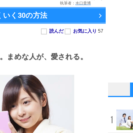
執筆者：
水口貴博
くいく
30の方法
。
まめな人が、
愛される。
1