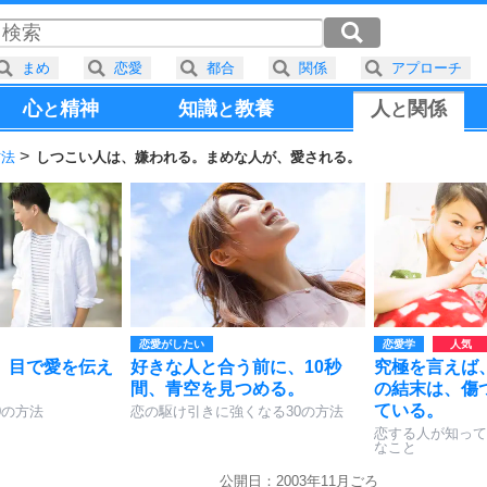
まめ
恋愛
都合
関係
アプローチ
心
精神
知識
教養
人
関係
と
と
と
方法
しつこい人は、嫌われる。まめな人が、愛される。
恋愛がしたい
恋愛学
、目で愛を伝え
好きな人と合う前に、10秒
究極を言えば
間、青空を見つめる。
の結末は、傷
ている。
0の方法
恋の駆け引きに強くなる30の方法
恋する人が知って
なこと
公開日：2003年11月ごろ