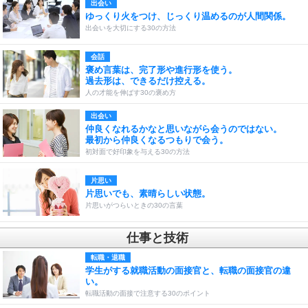
出会い
ゆっくり火をつけ、じっくり温めるのが人間関係。
出会いを大切にする30の方法
会話
褒め言葉は、完了形や進行形を使う。
過去形は、できるだけ控える。
人の才能を伸ばす30の褒め方
出会い
仲良くなれるかなと思いながら会うのではない。
最初から仲良くなるつもりで会う。
初対面で好印象を与える30の方法
片思い
片思いでも、素晴らしい状態。
片思いがつらいときの30の言葉
仕事と技術
転職・退職
学生がする就職活動の面接官と、転職の面接官の違
い。
転職活動の面接で注意する30のポイント