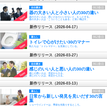
863冊目
自分磨き
器の大きい人と小さい人の30の違い
器の小さい人は、思いどおりにいかないと、むっとする。
器の大きい人は「こういうこともある」と笑い飛ばす。
新作リリース（2026-04-17）
862冊目
暮らし
トイレで心がけたい30のマナー
私たちは「トイレマナー」を見落としている。
新作リリース（2026-03-27）
861冊目
自分磨き
感じのいい人と悪い人の30の違い
感じの悪い人は、否定から入る。
感じのいい人は、肯定から入る。
新作リリース（2026-03-13）
860冊目
暮らし
日常から新しい発見を見いだす30の言
葉
ショーウインドーは、季節を先取りするところ。