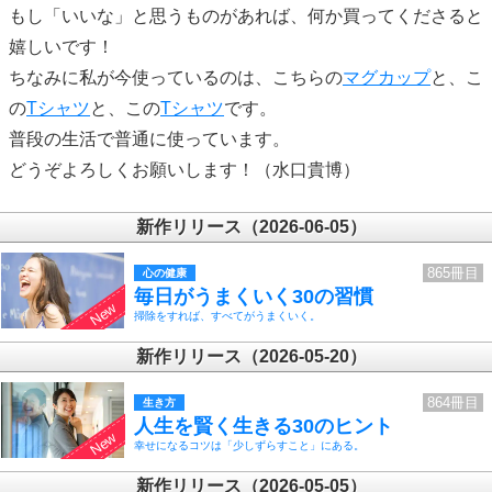
もし「いいな」と思うものがあれば、何か買ってくださると
嬉しいです！
ちなみに私が今使っているのは、こちらの
マグカップ
と、こ
の
Tシャツ
と、この
Tシャツ
です。
普段の生活で普通に使っています。
どうぞよろしくお願いします！（水口貴博）
新作リリース（2026-06-05）
865冊目
心の健康
毎日がうまくいく30の習慣
掃除をすれば、すべてがうまくいく。
新作リリース（2026-05-20）
864冊目
生き方
人生を賢く生きる30のヒント
幸せになるコツは「少しずらすこと」にある。
新作リリース（2026-05-05）