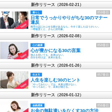
新作リリース（2026-02-21）
859冊目
暮らし
日常でうっかりやりがちな30のマナー
違反
相手の話にかぶせる癖があるなら、今すぐ直したほうがいい。
一呼吸置くと、さらに好印象。
新作リリース（2026-02-08）
858冊目
心の健康
心が豊かになる30の言葉
他人を叩いても、未来はない。
自分を叩けば、未来がある。
新作リリース（2026-01-26）
857冊目
生き方
人生を楽しむ30のヒント
「やってみたい」では、未来は開けない。
「やってみた」で、未来が開ける。
新作リリース（2026-01-12）
856冊目
金銭感覚
お金の無駄遣いをなくす30の方法