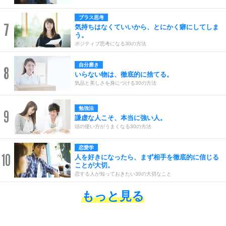
プラス思考
7
気持ちはなくていいから、とにかく癖にしてしま
う。
ポジティブ思考になる30の方法
自分磨き
8
いらない物は、徹底的に捨てる。
気品と美しさを身につける30の方法
勉強法
9
謙虚な人こそ、本当に強い人。
頭の使い方がうまくなる30の方法
恋愛学
10
人を好きになったら、まず相手を徹底的に信じる
ことが大切。
恋する人が知っておきたい30の大切なこと
もっと見る