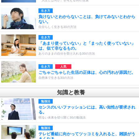
「人生とは何か」を考える30の言葉
生き方
負けないとわからないことは、負けてみないとわから
ない。
自分らしく生きる30の方法
生き方
「あまり使っていない」と「まったく使っていない」
は、似て非なるもの。
ありのままの自分を受け入れる30の方法
生き方
ごちゃごちゃした生活の正体は、心の汚れが原因だ。
自然体で生きる30の方法
知識と教養
勉強法
センスのいいファッションには、高い知性が要求され
る。
明るい未来を切り開く30の勉強法
勉強法
テレビ番組に向かってツッコミを入れると、雑談がう
まくなる。