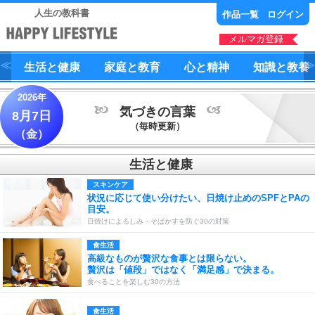
人生の教科書
作品一覧
ログイン
メルマガ登録
生活
と
健康
家庭
と
教育
心
と
精神
知識
と
教養
2026年
気づきの言葉
8月7日
（毎時更新）
（金）
生活と健康
スキンケア
状況に応じて使い分けたい、日焼け止めのSPFとPAの
目安。
日焼けによるしみ・そばかすを防ぐ30の対策
食生活
高級なものが贅沢な食事とは限らない。
贅沢は「値段」ではなく「満足感」で決まる。
食べることを楽しむ30の方法
食生活