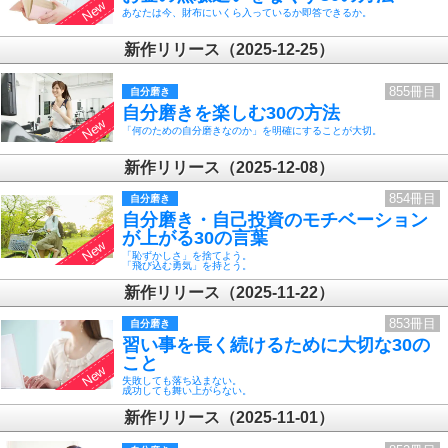
あなたは今、財布にいくら入っているか即答できるか。
新作リリース（2025-12-25）
855冊目
自分磨き
自分磨きを楽しむ30の方法
「何のための自分磨きなのか」を明確にすることが大切。
新作リリース（2025-12-08）
854冊目
自分磨き
自分磨き・自己投資のモチベーション
が上がる30の言葉
「恥ずかしさ」を捨てよう。
「飛び込む勇気」を持とう。
新作リリース（2025-11-22）
853冊目
自分磨き
習い事を長く続けるために大切な30の
こと
失敗しても落ち込まない。
成功しても舞い上がらない。
新作リリース（2025-11-01）