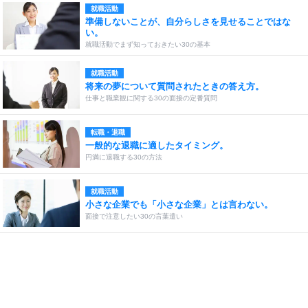
就職活動
準備しないことが、自分らしさを見せることではな
い。
就職活動でまず知っておきたい30の基本
就職活動
将来の夢について質問されたときの答え方。
仕事と職業観に関する30の面接の定番質問
転職・退職
一般的な退職に適したタイミング。
円満に退職する30の方法
就職活動
小さな企業でも「小さな企業」とは言わない。
面接で注意したい30の言葉遣い