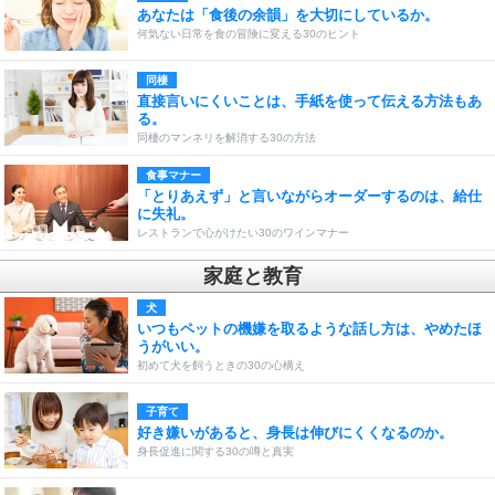
あなたは「食後の余韻」を大切にしているか。
何気ない日常を食の冒険に変える30のヒント
同棲
直接言いにくいことは、手紙を使って伝える方法もあ
る。
同棲のマンネリを解消する30の方法
食事マナー
「とりあえず」と言いながらオーダーするのは、給仕
に失礼。
レストランで心がけたい30のワインマナー
家庭と教育
犬
いつもペットの機嫌を取るような話し方は、やめたほ
うがいい。
初めて犬を飼うときの30の心構え
子育て
好き嫌いがあると、身長は伸びにくくなるのか。
身長促進に関する30の噂と真実