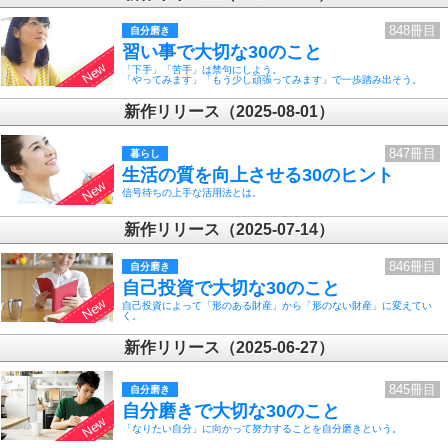
848冊目
自分磨き
習い事で大切な30のこと
「下手」「苦手」は禁句にしよう。
「やってみます」「もう少し頑張ってみます」で一歩踏み出そう。
新作リリース（2025-08-01）
847冊目
暮らし
生活の質を向上させる30のヒント
信号待ちの上手な活用法とは。
新作リリース（2025-07-14）
846冊目
自分磨き
自己投資で大切な30のこと
自己投資によって「形のある財産」から「形のない財産」に変えてい
く。
新作リリース（2025-06-27）
845冊目
自分磨き
自分磨きで大切な30のこと
「なりたい自分」に向かって努力することを自分磨きという。