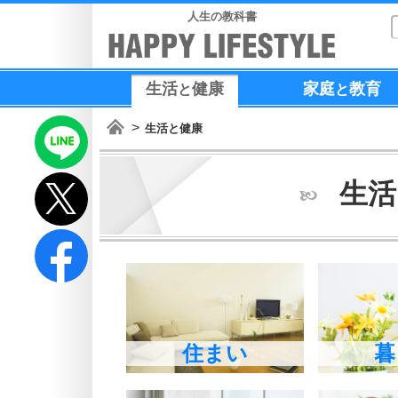
人生の教科書
生活
健康
家庭
教育
と
と
生活と健康
生活
住まい
暮