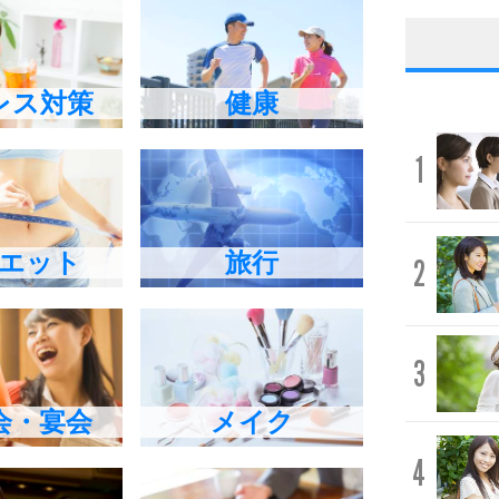
レス対策
健康
1
エット
旅行
2
3
会・宴会
メイク
4