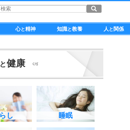
心
精神
知識
教養
人
関係
と
と
と
健康
と
らし
睡眠