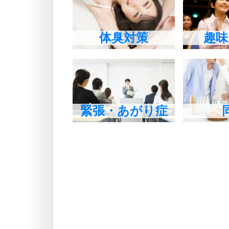
体臭対策
趣味
緊張・あがり症