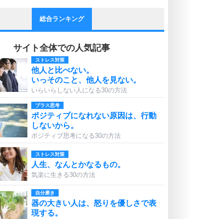
総合ランキング
サイト全体での人気記事
ストレス対策
他人と比べない。
いっそのこと、他人を見ない。
いらいらしない人になる30の方法
プラス思考
ポジティブになれない原因は、行動
しないから。
ポジティブ思考になる30の方法
ストレス対策
人生、なんとかなるもの。
気楽に生きる30の方法
自分磨き
器の大きい人は、怒りを優しさで表
現する。