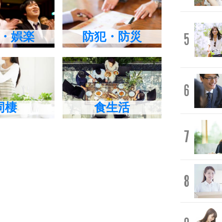
・娯楽
防犯・防災
5
6
同棲
食生活
7
8