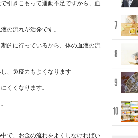
屋で引きこもって運動不足ですから、血
7
血液の流れが活発です。
定期的に行っているから、体の血液の流
8
昇し、免疫力もよくなります。
9
りにくくなります。
す。
10
の中で、お金の流れをよくしなければい