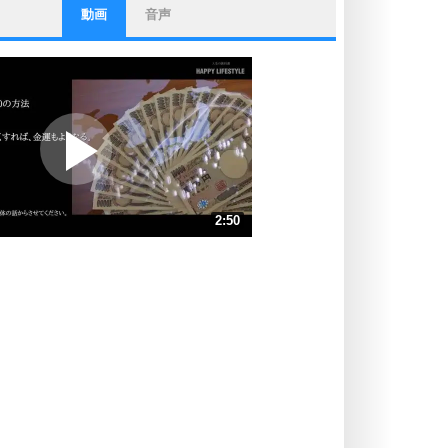
動画
音声
ストレス対策
他人と比べない。
いっそのこと、他人を見ない。
いらいらしない人になる30の方法
プラス思考
ポジティブになれない原因は、行動
しないから。
ポジティブ思考になる30の方法
ストレス対策
2:50
人生、なんとかなるもの。
気楽に生きる30の方法
速 （667KB 2分50秒）
速 （445KB 1分53秒）
自分磨き
器の大きい人は、怒りを優しさで表
速 （334KB 1分25秒）
現する。
速 （267KB 1分8秒）
器の大きい人になる30の方法
速 （223KB 56秒）
プラス思考
速 （191KB 48秒）
ネガティブな人は、複雑に考える。
速 （167KB 42秒）
ポジティブな人は、シンプルに考え
る。