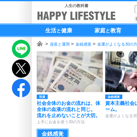
人生の教科書
生活
健康
家庭
教育
と
と
資産と運用
金銭感覚
金運がよくなる30の
投資
金銭感覚
社会全体のお金の流れは、体
資本主義社会
全体の血液の流れと同じ。
ーム。
流れを止めないことが大切。
金運がよくなる3
上手にお金を使う30の方法
金銭感覚