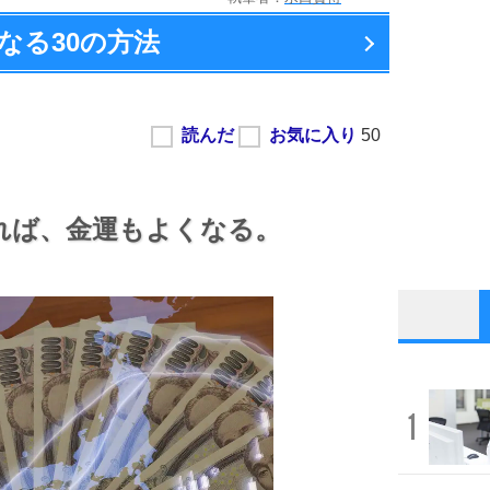
なる
30の方法
れば、
金運もよくなる。
1