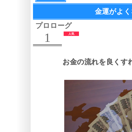
金運がよく
プロローグ
1
お金の流れを良くす