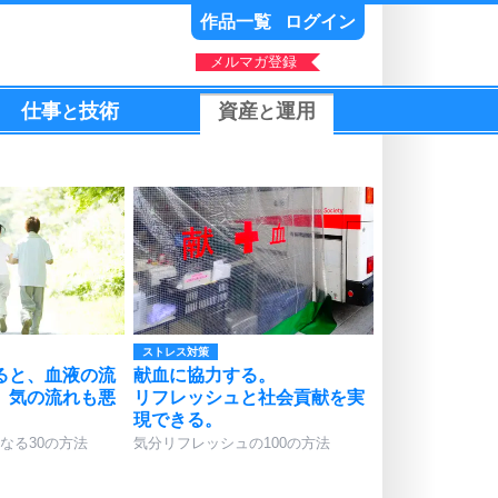
作品一覧
ログイン
メルマガ登録
仕事
技術
資産
運用
と
と
ストレス対策
ると、血液の流
献血に協力する。
、気の流れも悪
リフレッシュと社会貢献を実
現できる。
なる30の方法
気分リフレッシュの100の方法