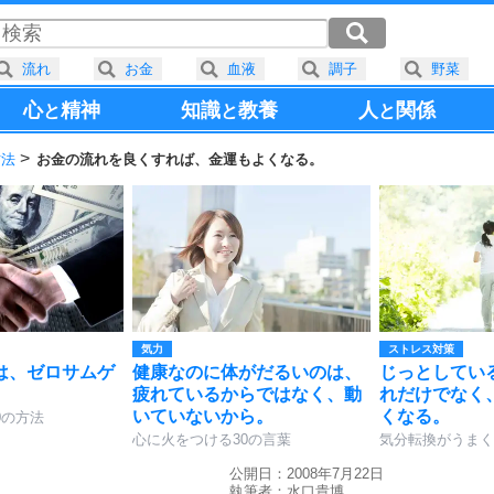
流れ
お金
血液
調子
野菜
心
精神
知識
教養
人
関係
と
と
と
方法
お金の流れを良くすれば、金運もよくなる。
気力
ストレス対策
は、ゼロサムゲ
健康なのに体がだるいのは、
じっとしてい
疲れているからではなく、動
れだけでなく
いていないから。
くなる。
0の方法
心に火をつける30の言葉
気分転換がうまく
公開日：2008年7月22日
執筆者：
水口貴博