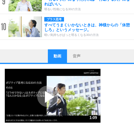
9
ればいい。
明るい性格になる30の方法
プラス思考
10
すべてうまくいかないときは、神様からの「休憩
しろ」というメッセージ。
暗い気持ちがぱっと明るくなる30の方法
動画
音声
ストレス対策
1
他人と比べない。
いっそのこと、他人を見ない。
いらいらしない人になる30の方法
プラス思考
2
ポジティブになれない原因は、行動しないから。
ポジティブ思考になる30の方法
ストレス対策
3
人生、なんとかなるもの。
1:09
気楽に生きる30の方法
1.0倍速 （272KB 1分9秒）