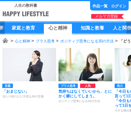
人生の教科書
作品一覧
ログイン
メルマガ登録
康
家庭
と
教育
心
と
精神
知識
と
教養
人
と
関
心と精神
プラス思考
ポジティブ思考になる30の方法
「どう
言葉
プラス思考
気力
「おまじない」
気持ちはなくていいから、とに
「今日も
かく癖にしてしまう。
言って1
当たり前だけど大切な30の言葉
「今日も
ポジティブ思考になる30の方法
って1日
小さな積み