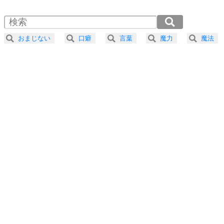
1.5倍速 （182KB 46秒）
自分磨き
4
器の大きい人は、怒りを優しさで表現する。
2.0倍速 （137KB 34秒）
器の大きい人になる30の方法
2.5倍速 （110KB 27秒）
おまじない
口癖
言葉
魔力
魔法
3.0倍速 （91KB 23秒）
プラス思考
5
ネガティブな人は、複雑に考える。
3.5倍速 （79KB 19秒）
ポジティブな人は、シンプルに考える。
4.0倍速 （69KB 17秒）
ポジティブ思考になる30の方法
ストレス対策
6
価値観を捨てると、いらいらも消える。
いらいらしない人になる30の方法
プラス思考
7
気持ちはなくていいから、とにかく癖にしてしま
う。
ポジティブ思考になる30の方法
自分磨き
8
いらない物は、徹底的に捨てる。
気品と美しさを身につける30の方法
勉強法