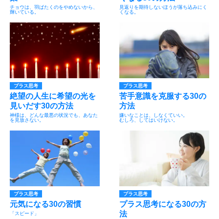
チョウは、羽ばたくのをやめないから、
見返りを期待しないほうが落ち込みにく
輝いている。
くなる。
プラス思考
プラス思考
絶望の人生に希望の光を
苦手意識を克服する30の
見いだす30の方法
方法
神様は、どんな最悪の状況でも、あなた
嫌いなことは、しなくていい。
を見放さない。
むしろ、してはいけない。
プラス思考
プラス思考
元気になる30の習慣
プラス思考になる30の方
法
「スピード」