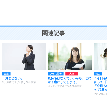
9
謙虚な人こそ、本当に強い人。
頭の使い方がうまくなる30の方法
恋愛学
10
人を好きになったら、まず相手を徹底的に信じる
ことが大切。
恋する人が知っておきたい30の大切なこと
関連記事
言葉
プラス思考
気力
「おまじない」
気持ちはなくていいから、とに
「今日も
かく癖にしてしまう。
言って1
当たり前だけど大切な30の言葉
「今日も
ポジティブ思考になる30の方法
って1日
小さな積み