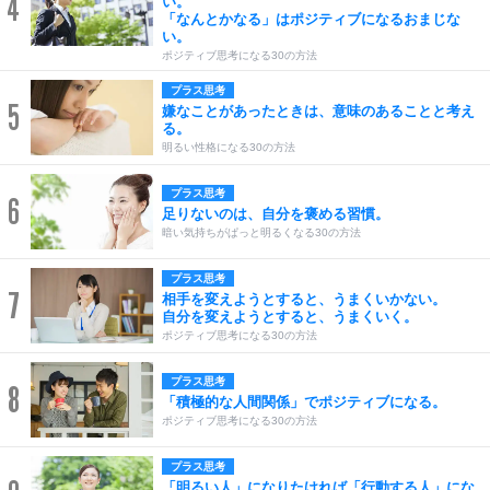
4
い。
「なんとかなる」はポジティブになるおまじな
い。
ポジティブ思考になる30の方法
プラス思考
5
嫌なことがあったときは、意味のあることと考え
る。
明るい性格になる30の方法
プラス思考
6
足りないのは、自分を褒める習慣。
暗い気持ちがぱっと明るくなる30の方法
プラス思考
7
相手を変えようとすると、うまくいかない。
自分を変えようとすると、うまくいく。
ポジティブ思考になる30の方法
プラス思考
8
「積極的な人間関係」でポジティブになる。
ポジティブ思考になる30の方法
プラス思考
「明るい人」になりたければ「行動する人」にな