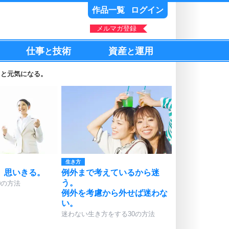
作品一覧
ログイン
メルマガ登録
仕事
技術
資産
運用
と
と
」と元気になる。
生き方
、思いきる。
例外まで考えているから迷
う。
0の方法
例外を考慮から外せば迷わな
い。
迷わない生き方をする30の方法