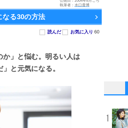
公開日：2004年8月ごろ
執筆者：
水口貴博
になる
30の方法
のか」と悩む。
明るい人は
だ」と元気になる。
1