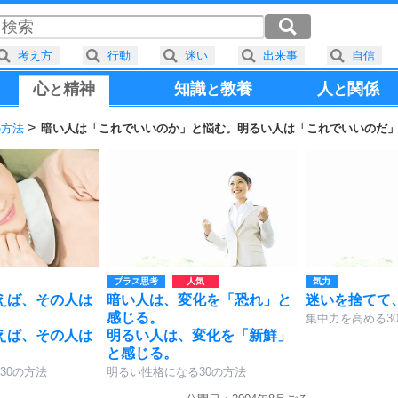
考え方
行動
迷い
出来事
自信
心
精神
知識
教養
人
関係
と
と
と
の方法
暗い人は「これでいいのか」と悩む。明るい人は「これでいいのだ
プラス思考
気力
えば、その人は
暗い人は、変化を「恐れ」と
迷いを捨てて
。
感じる。
集中力を高める3
えば、その人は
明るい人は、変化を「新鮮」
。
と感じる。
30の方法
明るい性格になる30の方法