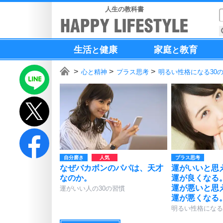
人生の教科書
生活
健康
家庭
教育
と
と
心と精神
プラス思考
明るい性格になる30
自分磨き
プラス思考
なぜバカボンのパパは、天才
運がいいと思
なのか。
運が良くなる
運が悪いと思
運がいい人の30の習慣
運が悪くなる
明るい性格になる