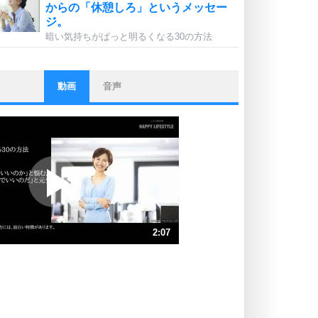
からの「休憩しろ」というメッセー
ジ。
暗い気持ちがぱっと明るくなる30の方法
動画
音声
ストレス対策
他人と比べない。
いっそのこと、他人を見ない。
いらいらしない人になる30の方法
プラス思考
ポジティブになれない原因は、行動
しないから。
ポジティブ思考になる30の方法
ストレス対策
2:07
人生、なんとかなるもの。
気楽に生きる30の方法
速 （500KB 2分7秒）
速 （334KB 1分25秒）
自分磨き
器の大きい人は、怒りを優しさで表
速 （250KB 1分3秒）
現する。
速 （200KB 51秒）