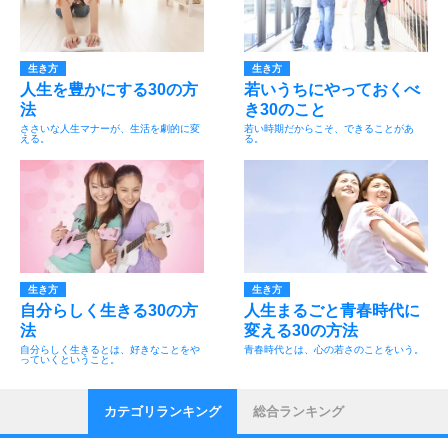
生き方
生き方
人生を豊かにする30の方
若いうちにやっておくべ
法
き30のこと
ささいな人生マナーが、生活を劇的に変
若い時期だからこそ、できることがあ
える。
る。
生き方
生き方
自分らしく生きる30の方
人生まるごと青春時代に
法
変える30の方法
自分らしく生きるとは、好きなことをや
青春時代とは、心の若さのことをいう。
っていくということ。
カテゴリランキング
総合ランキング