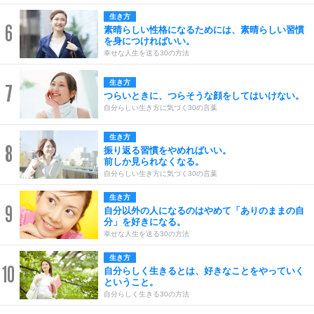
生き方
6
素晴らしい性格になるためには、素晴らしい習慣
を身につければいい。
幸せな人生を送る30の方法
生き方
7
つらいときに、つらそうな顔をしてはいけない。
自分らしい生き方に気づく30の言葉
生き方
8
振り返る習慣をやめればいい。
前しか見られなくなる。
自分らしい生き方に気づく30の言葉
生き方
9
自分以外の人になるのはやめて「ありのままの自
分」を好きになる。
幸せな人生を送る30の方法
生き方
10
自分らしく生きるとは、好きなことをやっていく
ということ。
自分らしく生きる30の方法