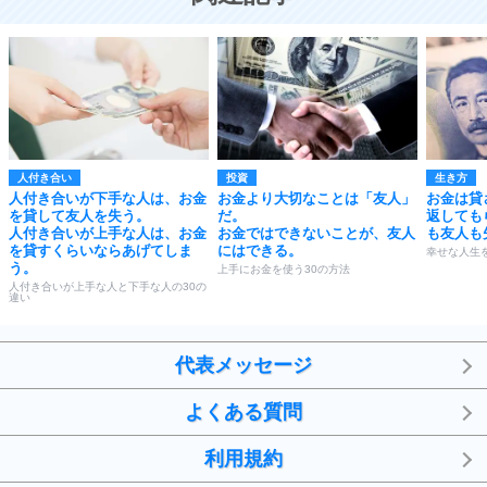
人付き合い
投資
生き方
人付き合いが下手な人は、お金
お金より大切なことは「友人」
お金は貸
を貸して友人を失う。
だ。
返しても
人付き合いが上手な人は、お金
お金ではできないことが、友人
も友人も
を貸すくらいならあげてしま
にはできる。
幸せな人生
う。
上手にお金を使う30の方法
人付き合いが上手な人と下手な人の30の
違い
代表メッセージ
よくある質問
利用規約