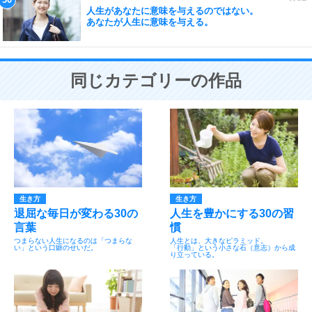
人生があなたに意味を与えるのではない。
あなたが人生に意味を与える。
同じカテゴリーの作品
生き方
生き方
退屈な毎日が変わる30の
人生を豊かにする30の習
言葉
慣
つまらない人生になるのは「つまらな
人生とは、大きなピラミッド。
い」という口癖のせいだ。
「行動」という小さな石（意志）から成
り立っている。