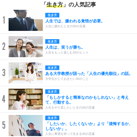
「
生き方
」の人気記事
生き方
1
人生では、嫌われる覚悟が必要。
人生に疲れたときの30の言葉
生き方
2
人生は、笑うが勝ち。
人生をもっと楽しむ30のヒント
生き方
3
ある大学教授が語った「人生の優先順位」の話。
大学生がしておきたい30のこと
生き方
4
「もしかすると簡単なのかもしれない」と考え
て、行動する。
人生をやり直したいときの30の言葉
生き方
5
「したいか、したくないか」より「後悔するか、
しないか」。
人生に希望を持って生きる30の言葉