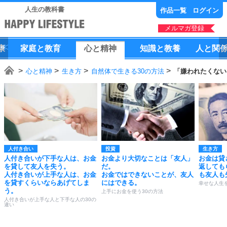
人生の教科書
作品一覧
ログイン
メルマガ登録
康
家庭
と
教育
心
と
精神
知識
と
教養
人
と
関
心と精神
生き方
自然体で生きる30の方法
「嫌われたくない
人付き合い
投資
生き方
人付き合いが下手な人は、お金
お金より大切なことは「友人」
お金は貸
を貸して友人を失う。
だ。
返しても
人付き合いが上手な人は、お金
お金ではできないことが、友人
も友人も
を貸すくらいならあげてしま
にはできる。
幸せな人生
う。
上手にお金を使う30の方法
人付き合いが上手な人と下手な人の30の
違い