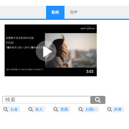
動画
音声
ストレス対策
1
他人と比べない。
いっそのこと、他人を見ない。
いらいらしない人になる30の方法
プラス思考
2
ポジティブになれない原因は、行動しないから。
ポジティブ思考になる30の方法
ストレス対策
3
人生、なんとかなるもの。
3:03
気楽に生きる30の方法
1.0倍速 （716KB 3分3秒）
1.5倍速 （477KB 2分2秒）
自分磨き
4
器の大きい人は、怒りを優しさで表現する。
2.0倍速 （358KB 1分31秒）
器の大きい人になる30の方法
2.5倍速 （287KB 1分13秒）
お金
友人
意識
お願い
約束
3.0倍速 （239KB 1分1秒）
プラス思考
5
ネガティブな人は、複雑に考える。
3.5倍速 （205KB 52秒）
ポジティブな人は、シンプルに考える。
4.0倍速 （180KB 45秒）
ポジティブ思考になる30の方法