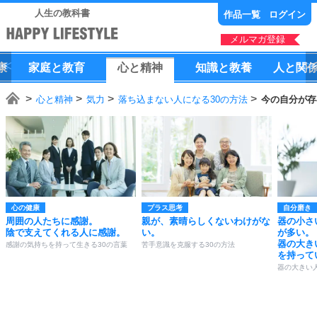
人生の教科書
作品一覧
ログイン
メルマガ登録
康
家庭
と
教育
心
と
精神
知識
と
教養
人
と
関
心と精神
気力
落ち込まない人になる30の方法
今の自分が存
心の健康
プラス思考
自分磨き
周囲の人たちに感謝。
親が、素晴らしくないわけがな
器の小さ
陰で支えてくれる人に感謝。
い。
が多い。
器の大き
感謝の気持ちを持って生きる30の言葉
苦手意識を克服する30の方法
を持って
器の大きい