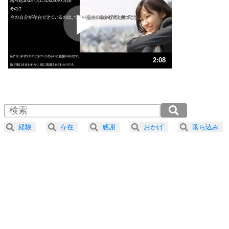
プラス思考
2
ポジティブになれない原因は、行動しないから。
ポジティブ思考になる30の方法
ストレス対策
3
人生、なんとかなるもの。
2:08
気楽に生きる30の方法
1.0倍速 （504KB 2分8秒）
1.5倍速 （336KB 1分25秒）
自分磨き
4
器の大きい人は、怒りを優しさで表現する。
2.0倍速 （252KB 1分4秒）
器の大きい人になる30の方法
2.5倍速 （202KB 51秒）
経験
存在
感謝
おかげ
落ち込み
3.0倍速 （169KB 42秒）
プラス思考
5
ネガティブな人は、複雑に考える。
3.5倍速 （145KB 36秒）
ポジティブな人は、シンプルに考える。
4.0倍速 （127KB 32秒）
ポジティブ思考になる30の方法
ストレス対策
6
価値観を捨てると、いらいらも消える。
いらいらしない人になる30の方法
プラス思考