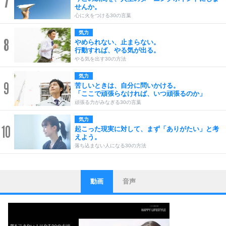
7
せんか。
心に火をつける30の言葉
気力
8
やめられない、止まらない。
行動すれば、やる気が出る。
やる気を出す30の方法
気力
9
苦しいときは、自分に問いかける。
「ここで頑張らなければ、いつ頑張るのか」
頑張る力がみなぎる30の言葉
気力
10
起こった現実に対して、まず「ありがたい」と考
えよう。
落ち込まない人になる30の方法
動画
音声
ストレス対策
1
他人と比べない。
いっそのこと、他人を見ない。
いらいらしない人になる30の方法