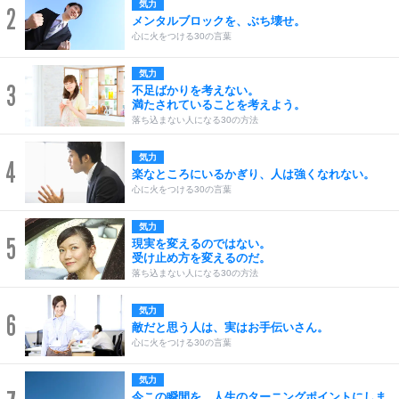
気力
2
メンタルブロックを、ぶち壊せ。
心に火をつける30の言葉
気力
3
不足ばかりを考えない。
満たされていることを考えよう。
落ち込まない人になる30の方法
気力
4
楽なところにいるかぎり、人は強くなれない。
心に火をつける30の言葉
気力
5
現実を変えるのではない。
受け止め方を変えるのだ。
落ち込まない人になる30の方法
気力
6
敵だと思う人は、実はお手伝いさん。
心に火をつける30の言葉
気力
今この瞬間を、人生のターニングポイントにしま