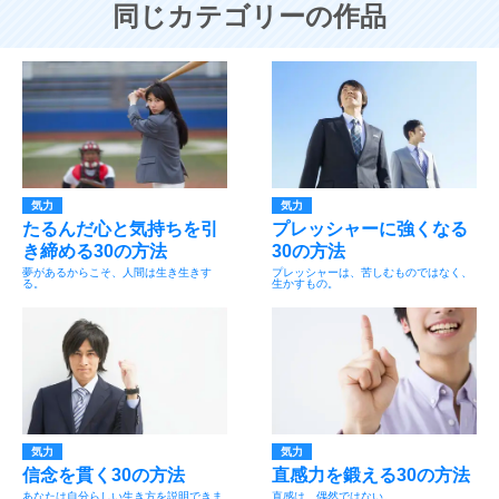
同じカテゴリーの作品
気力
気力
たるんだ心と気持ちを引
プレッシャーに強くなる
き締める30の方法
30の方法
夢があるからこそ、人間は生き生きす
プレッシャーは、苦しむものではなく、
る。
生かすもの。
気力
気力
信念を貫く30の方法
直感力を鍛える30の方法
あなたは自分らしい生き方を説明できま
直感は、偶然ではない。