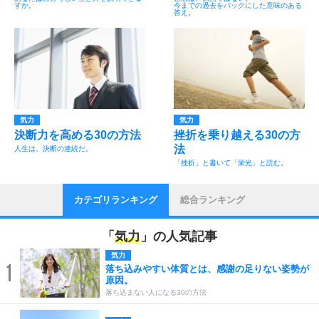
すか。
今までの過去をバックにした意味のある
答え。
気力
気力
決断力を高める30の方法
挫折を乗り越える30の方
法
人生は、決断の連続だ。
「挫折」と書いて「栄光」と読む。
カテゴリランキング
総合ランキング
「
気力
」の人気記事
気力
1
落ち込みやすい体質とは、感謝の足りない姿勢が
原因。
落ち込まない人になる30の方法