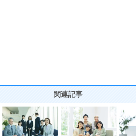
7
気持ちはなくていいから、とにかく癖にしてしま
う。
ポジティブ思考になる30の方法
自分磨き
8
いらない物は、徹底的に捨てる。
気品と美しさを身につける30の方法
勉強法
9
謙虚な人こそ、本当に強い人。
頭の使い方がうまくなる30の方法
恋愛学
10
人を好きになったら、まず相手を徹底的に信じる
ことが大切。
恋する人が知っておきたい30の大切なこと
関連記事