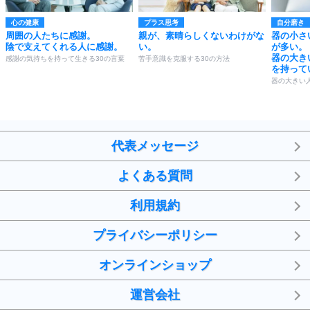
心の健康
プラス思考
自分磨き
周囲の人たちに感謝。
親が、素晴らしくないわけがな
器の小さ
陰で支えてくれる人に感謝。
い。
が多い。
器の大き
感謝の気持ちを持って生きる30の言葉
苦手意識を克服する30の方法
を持って
器の大きい
代表メッセージ
よくある質問
利用規約
プライバシーポリシー
オンラインショップ
運営会社