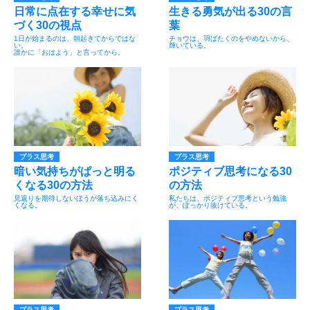
日常に点在する幸せに気
生きる勇気が出る30の言
づく30の視点
葉
1日が始まるのは、朝起きてからではな
チョウは、羽ばたくのをやめないから、
い。
輝いている。
誰かに「おはよう」と言ってから。
プラス思考
プラス思考
暗い気持ちがぱっと明る
ポジティブ思考になる30
くなる30の方法
の方法
見返りを期待しないほうが落ち込みにく
私たちは、ポジティブ思考という勉強
くなる。
が、ぽっかり抜けている。
プラス思考
プラス思考