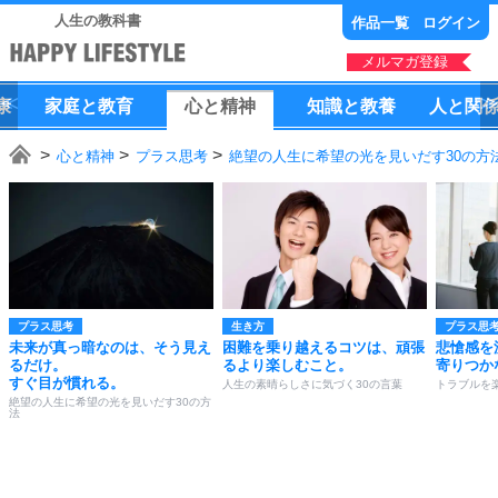
人生の教科書
作品一覧
ログイン
メルマガ登録
康
家庭
と
教育
心
と
精神
知識
と
教養
人
と
関
心と精神
プラス思考
絶望の人生に希望の光を見いだす30の方
プラス思考
生き方
プラス思
未来が真っ暗なのは、そう見え
困難を乗り越えるコツは、頑張
悲愴感を
るだけ。
るより楽しむこと。
寄りつか
すぐ目が慣れる。
人生の素晴らしさに気づく30の言葉
トラブルを
絶望の人生に希望の光を見いだす30の方
法