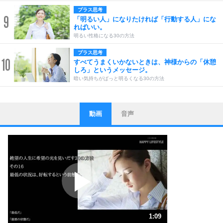
プラス思考
9
「明るい人」になりたければ「行動する人」にな
ればいい。
明るい性格になる30の方法
プラス思考
10
すべてうまくいかないときは、神様からの「休憩
しろ」というメッセージ。
暗い気持ちがぱっと明るくなる30の方法
動画
音声
ストレス対策
1
他人と比べない。
いっそのこと、他人を見ない。
いらいらしない人になる30の方法
プラス思考
2
ポジティブになれない原因は、行動しないから。
ポジティブ思考になる30の方法
ストレス対策
3
人生、なんとかなるもの。
1:09