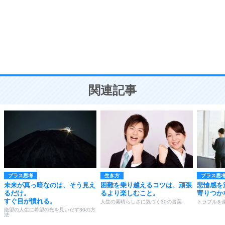
勉強法
9
謙虚な人こそ、本当に強い人。
頭の使い方がうまくなる30の方法
恋愛学
10
人を好きになったら、まず相手を徹底的に信じる
ことが大切。
恋する人が知っておきたい30の大切なこと
関連記事
プラス思考
生き方
プラス思
未来が真っ暗なのは、そう見え
困難を乗り越えるコツは、頑張
悲愴感を
るだけ。
るより楽しむこと。
寄りつか
すぐ目が慣れる。
人生の素晴らしさに気づく30の言葉
トラブルを
絶望の人生に希望の光を見いだす30の方
法