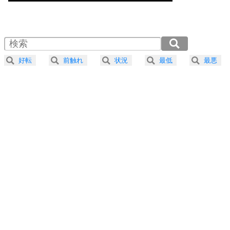
気楽に生きる30の方法
1.0倍速 （271KB 1分9秒）
1.5倍速 （181KB 46秒）
自分磨き
4
器の大きい人は、怒りを優しさで表現する。
2.0倍速 （136KB 34秒）
器の大きい人になる30の方法
2.5倍速 （109KB 27秒）
好転
前触れ
状況
最低
最悪
3.0倍速 （91KB 23秒）
プラス思考
5
ネガティブな人は、複雑に考える。
3.5倍速 （78KB 19秒）
ポジティブな人は、シンプルに考える。
4.0倍速 （68KB 17秒）
ポジティブ思考になる30の方法
ストレス対策
6
価値観を捨てると、いらいらも消える。
いらいらしない人になる30の方法
プラス思考
7
気持ちはなくていいから、とにかく癖にしてしま
う。
ポジティブ思考になる30の方法
自分磨き
8
いらない物は、徹底的に捨てる。
気品と美しさを身につける30の方法