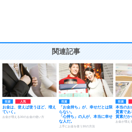
勉強法
9
謙虚な人こそ、本当に強い人。
頭の使い方がうまくなる30の方法
恋愛学
10
人を好きになったら、まず相手を徹底的に信じる
ことが大切。
恋する人が知っておきたい30の大切なこと
関連記事
投資
投資
投資
お金は、使えば使うほど、増え
「お金持ち」が、幸せだとは限
本当のお
ていく。
らない。
質素であ
「心持ち」の人が、本当に幸せ
質素だか
お金が増える30のお金の使い方
な人だ。
お金が増え
上手にお金を使う30の方法