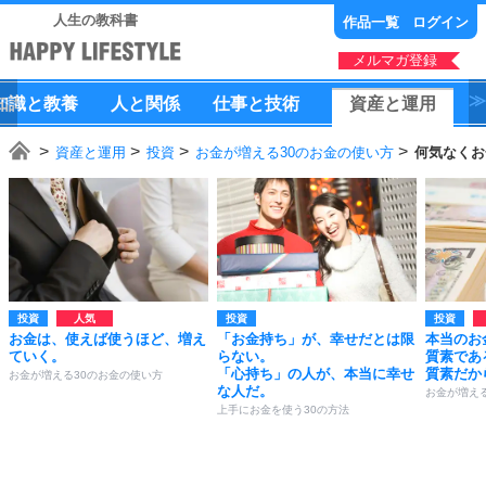
人生の教科書
作品一覧
ログイン
メルマガ登録
知識
と
教養
人
と
関係
仕事
と
技術
資産
と
運用
資産と運用
投資
お金が増える30のお金の使い方
何気なくお
投資
投資
投資
お金は、使えば使うほど、増え
「お金持ち」が、幸せだとは限
本当のお
ていく。
らない。
質素であ
「心持ち」の人が、本当に幸せ
質素だか
お金が増える30のお金の使い方
な人だ。
お金が増え
上手にお金を使う30の方法