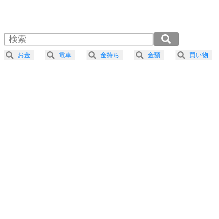
1.0倍速 （600KB 2分33秒）
1.5倍速 （400KB 1分42秒）
自分磨き
4
器の大きい人は、怒りを優しさで表現する。
2.0倍速 （300KB 1分16秒）
器の大きい人になる30の方法
2.5倍速 （240KB 1分1秒）
お金
電車
金持ち
金額
買い物
3.0倍速 （201KB 51秒）
プラス思考
5
ネガティブな人は、複雑に考える。
3.5倍速 （172KB 43秒）
ポジティブな人は、シンプルに考える。
4.0倍速 （151KB 38秒）
ポジティブ思考になる30の方法
ストレス対策
6
価値観を捨てると、いらいらも消える。
いらいらしない人になる30の方法
プラス思考
7
気持ちはなくていいから、とにかく癖にしてしま
う。
ポジティブ思考になる30の方法
自分磨き
8
いらない物は、徹底的に捨てる。
気品と美しさを身につける30の方法