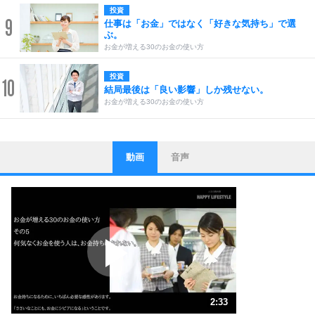
投資
9
仕事は「お金」ではなく「好きな気持ち」で選
ぶ。
お金が増える30のお金の使い方
投資
10
結局最後は「良い影響」しか残せない。
お金が増える30のお金の使い方
動画
音声
ストレス対策
1
他人と比べない。
いっそのこと、他人を見ない。
いらいらしない人になる30の方法
プラス思考
2
ポジティブになれない原因は、行動しないから。
ポジティブ思考になる30の方法
ストレス対策
3
人生、なんとかなるもの。
2:33
気楽に生きる30の方法