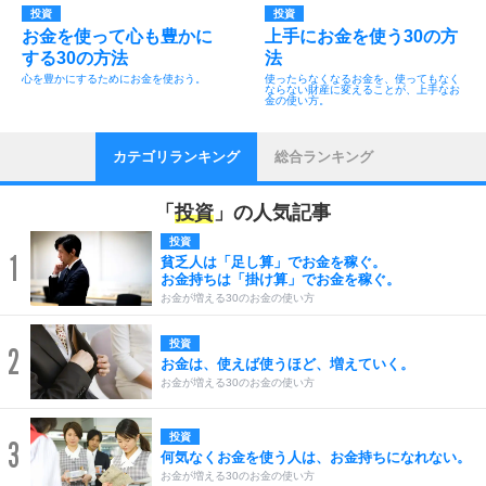
投資
投資
お金を使って心も豊かに
上手にお金を使う30の方
する30の方法
法
心を豊かにするためにお金を使おう。
使ったらなくなるお金を、使ってもなく
ならない財産に変えることが、上手なお
金の使い方。
カテゴリランキング
総合ランキング
「
投資
」の人気記事
投資
1
貧乏人は「足し算」でお金を稼ぐ。
お金持ちは「掛け算」でお金を稼ぐ。
お金が増える30のお金の使い方
投資
2
お金は、使えば使うほど、増えていく。
お金が増える30のお金の使い方
投資
3
何気なくお金を使う人は、お金持ちになれない。
お金が増える30のお金の使い方