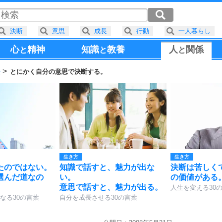
決断
意思
成長
行動
一人暮らし
心
精神
知識
教養
人
関係
と
と
と
法
とにかく自分の意思で決断する。
生き方
生き方
たのではない。
知識で話すと、魅力が出な
決断は苦しく
選んだ道なの
い。
の価値がある
意思で話すと、魅力が出る。
人生を変える30
なる30の言葉
自分を成長させる30の言葉