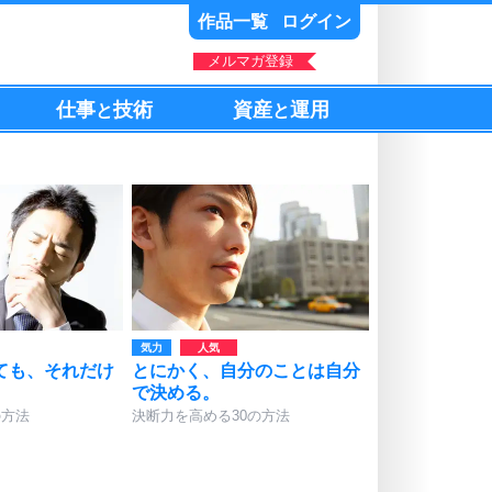
作品一覧
ログイン
メルマガ登録
仕事
技術
資産
運用
と
と
気力
ても、それだけ
とにかく、自分のことは自分
。
で決める。
の方法
決断力を高める30の方法