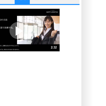
他人と比べない。
いっそのこと、他人を見ない。
いらいらしない人になる30の方法
プラス思考
ポジティブになれない原因は、行動
しないから。
ポジティブ思考になる30の方法
ストレス対策
2:32
人生、なんとかなるもの。
気楽に生きる30の方法
速 （596KB 2分32秒）
速 （398KB 1分41秒）
自分磨き
器の大きい人は、怒りを優しさで表
速 （299KB 1分16秒）
現する。
速 （239KB 1分1秒）
器の大きい人になる30の方法
速 （199KB 50秒）
プラス思考
速 （171KB 43秒）
ネガティブな人は、複雑に考える。
速 （150KB 38秒）
ポジティブな人は、シンプルに考え
る。
ポジティブ思考になる30の方法