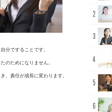
2
3
は自分ですることです。
4
なたのためになりません。
とき、責任が成長に変わります。
5
6