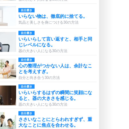
自分磨き
いらない物は、徹底的に捨てる。
気品と美しさを身につける30の方法
自分磨き
いらいらして言い返すと、相手と同
じレベルになる。
器の大きい人になる30の方法
自分磨き
心の整理がつかない人は、余計なこ
とを考えすぎ。
自分と向き合う30の方法
自分磨き
いらいらするはずの瞬間に笑顔にな
ると、器の大きさを感じる。
器の大きい人になる30の方法
自分磨き
ささいなことにとらわれすぎず、重
大なことに焦点を合わせる。