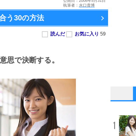
公開日：2008年5月31日
執筆者：
水口貴博
合う
30の方法
意思で決断する。
1