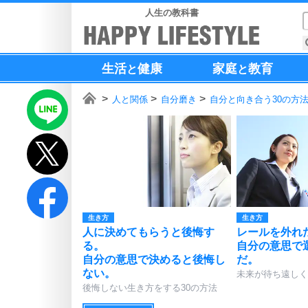
人生の教科書
生活
健康
家庭
教育
と
と
人と関係
自分磨き
自分と向き合う30の方
生き方
生き方
人に決めてもらうと後悔す
レールを外れ
る。
自分の意思で
自分の意思で決めると後悔し
だ。
ない。
未来が待ち遠しく
後悔しない生き方をする30の方法