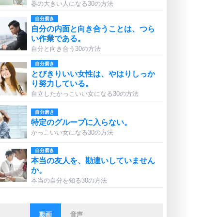
器の大きい人になる30の方法
自分磨き
自分の内面と向き合うことは、つら
い作業である。
自分と向き合う30の方法
自分磨き
とびきりいい女性は、やはりしっか
り努力している。
自立したかっこいい女になる30の方法
自分磨き
特定のグループに入らない。
かっこいい女になる30の方法
自分磨き
本当の友人を、勘違いしていません
か。
本当の自分を知る30の方法
動画
音声
ストレス対策