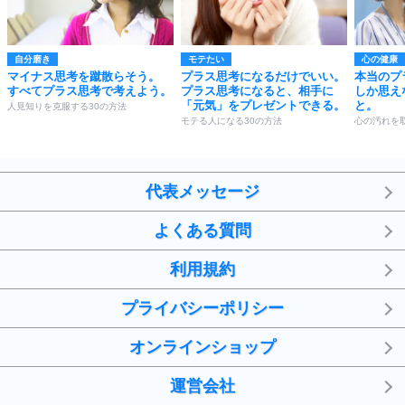
自分磨き
モテたい
心の健康
マイナス思考を蹴散らそう。
プラス思考になるだけでいい。
本当のプ
すべてプラス思考で考えよう。
プラス思考になると、相手に
しか思え
「元気」をプレゼントできる。
と。
人見知りを克服する30の方法
モテる人になる30の方法
心の汚れを
代表メッセージ
よくある質問
利用規約
プライバシーポリシー
オンラインショップ
運営会社