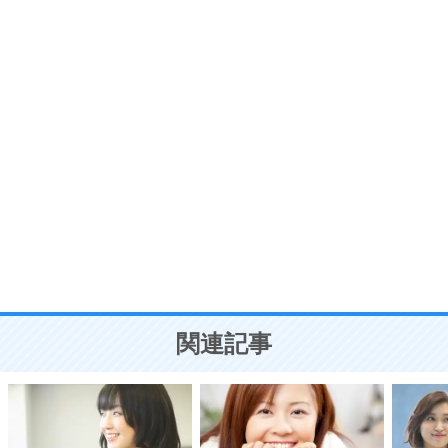
プラス思考
7
気持ちはなくていいから、とにかく癖にしてしま
う。
ポジティブ思考になる30の方法
自分磨き
8
いらない物は、徹底的に捨てる。
気品と美しさを身につける30の方法
勉強法
9
謙虚な人こそ、本当に強い人。
頭の使い方がうまくなる30の方法
恋愛学
10
人を好きになったら、まず相手を徹底的に信じる
ことが大切。
恋する人が知っておきたい30の大切なこと
関連記事