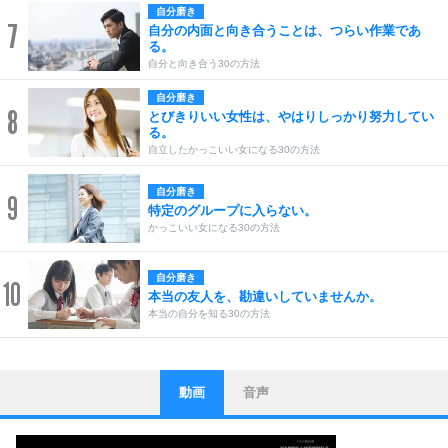
自分磨き
7
自分の内面と向き合うことは、つらい作業であ
る。
自分と向き合う30の方法
自分磨き
8
とびきりいい女性は、やはりしっかり努力してい
る。
自立したかっこいい女になる30の方法
自分磨き
9
特定のグループに入らない。
かっこいい女になる30の方法
自分磨き
10
本当の友人を、勘違いしていませんか。
本当の自分を知る30の方法
動画
音声
ストレス対策
1
他人と比べない。
いっそのこと、他人を見ない。