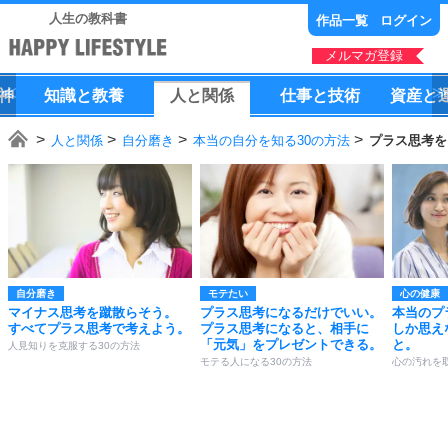
人生の教科書
作品一覧
ログイン
メルマガ登録
神
知識
と
教養
人
と
関係
仕事
と
技術
資産
と
人と関係
自分磨き
本当の自分を知る30の方法
プラス思考を
自分磨き
モテたい
心の健康
マイナス思考を蹴散らそう。
プラス思考になるだけでいい。
本当のプ
すべてプラス思考で考えよう。
プラス思考になると、相手に
しか思え
「元気」をプレゼントできる。
と。
人見知りを克服する30の方法
モテる人になる30の方法
心の汚れを