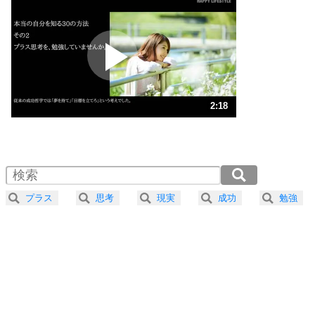
いらいらしない人になる30の方法
プラス思考
2
ポジティブになれない原因は、行動しないから。
ポジティブ思考になる30の方法
ストレス対策
3
人生、なんとかなるもの。
2:18
気楽に生きる30の方法
1.0倍速 （542KB 2分18秒）
1.5倍速 （361KB 1分32秒）
自分磨き
4
器の大きい人は、怒りを優しさで表現する。
2.0倍速 （271KB 1分9秒）
器の大きい人になる30の方法
2.5倍速 （217KB 55秒）
プラス
思考
現実
成功
勉強
3.0倍速 （181KB 46秒）
プラス思考
5
ネガティブな人は、複雑に考える。
3.5倍速 （155KB 39秒）
ポジティブな人は、シンプルに考える。
4.0倍速 （136KB 34秒）
ポジティブ思考になる30の方法
ストレス対策
6
価値観を捨てると、いらいらも消える。
いらいらしない人になる30の方法