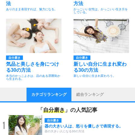
法
方法
ありのまま表現すれば、魅力になる。
かっこいい女性は、かっこいい生き方を
している。
自分磨き
自分磨き
気品と美しさを身につけ
新しい自分に生まれ変わ
る30の方法
る30の方法
本当のかっこよさは、品のある雰囲気か
新しい自分に生まれ変わろう。
ら生まれる。
カテゴリランキング
総合ランキング
「
自分磨き
」の人気記事
自分磨き
1
器の大きい人は、怒りを優しさで表現する。
器の大きい人になる30の方法