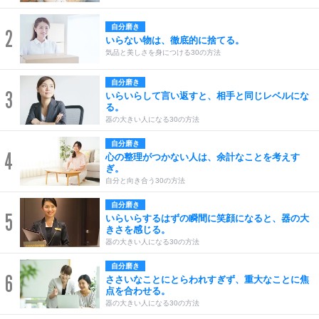
自分磨き
2
いらない物は、徹底的に捨てる。
気品と美しさを身につける30の方法
自分磨き
3
いらいらして言い返すと、相手と同じレベルにな
る。
器の大きい人になる30の方法
自分磨き
4
心の整理がつかない人は、余計なことを考えす
ぎ。
自分と向き合う30の方法
自分磨き
5
いらいらするはずの瞬間に笑顔になると、器の大
きさを感じる。
器の大きい人になる30の方法
自分磨き
6
ささいなことにとらわれすぎず、重大なことに焦
点を合わせる。
器の大きい人になる30の方法