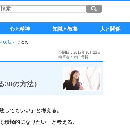
心
精神
知識
教養
人
関係
と
と
と
0の方法
まとめ
公開日：2017年10月11日
執筆者：
水口貴博
る30の方法）
敗してもいい」と考える。
く積極的になりたい」と考える。