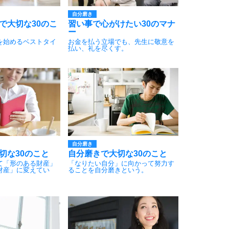
自分磨き
で大切な30のこ
習い事で心がけたい30のマナ
ー
を始めるベストタイ
お金を払う立場でも、先生に敬意を
払い、礼を尽くす。
自分磨き
切な30のこと
自分磨きで大切な30のこと
て「形のある財産」
「なりたい自分」に向かって努力す
財産」に変えてい
ることを自分磨きという。