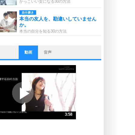
かっこいい女になる30の方法
自分磨き
本当の友人を、勘違いしていません
か。
本当の自分を知る30の方法
動画
音声
ストレス対策
他人と比べない。
いっそのこと、他人を見ない。
いらいらしない人になる30の方法
プラス思考
ポジティブになれない原因は、行動
しないから。
ポジティブ思考になる30の方法
ストレス対策
3:58
人生、なんとかなるもの。
気楽に生きる30の方法
速 （933KB 3分58秒）
速 （622KB 2分39秒）