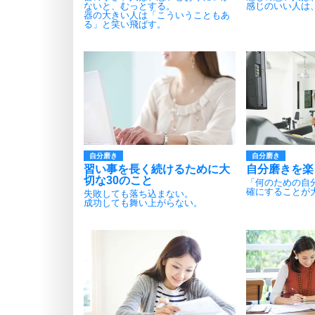
ないと、むっとする。
感じのいい人は
器の大きい人は「こういうこともあ
る」と笑い飛ばす。
自分磨き
自分磨き
習い事を長く続けるために大
自分磨きを楽
切な30のこと
「何のための自
確にすることが
失敗しても落ち込まない。
成功しても舞い上がらない。