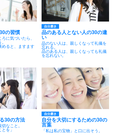
自分磨き
30の習慣
品のある人とない人の30の違
い
ころに気づいたら、
う。
品のない人は、親しくなって礼儀を
褒めると、ますます
忘れる。
品のある人は、親しくなっても礼儀
を忘れない。
自分磨き
る30の方法
自分を大切にするための30の
言葉
親切なこと。
ことを」
「私は私の宝物」と口に出そう。