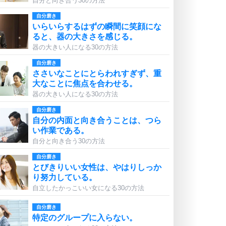
自分と向き合う30の方法
自分磨き
いらいらするはずの瞬間に笑顔にな
ると、器の大きさを感じる。
器の大きい人になる30の方法
自分磨き
ささいなことにとらわれすぎず、重
大なことに焦点を合わせる。
器の大きい人になる30の方法
自分磨き
自分の内面と向き合うことは、つら
い作業である。
自分と向き合う30の方法
自分磨き
とびきりいい女性は、やはりしっか
り努力している。
自立したかっこいい女になる30の方法
自分磨き
特定のグループに入らない。