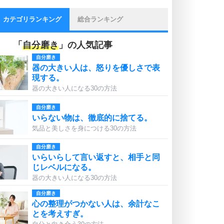
カテゴリランキング
総合ランキング
「
自分磨き
」の人気記事
自分磨き
器の大きい人は、怒りを優しさで表
現する。
器の大きい人になる30の方法
自分磨き
いらない物は、徹底的に捨てる。
気品と美しさを身につける30の方法
自分磨き
いらいらして言い返すと、相手と同
じレベルになる。
器の大きい人になる30の方法
自分磨き
心の整理がつかない人は、余計なこ
とを考えすぎ。