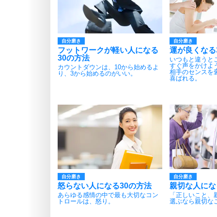
自分磨き
自分磨き
フットワークが軽い人になる
運が良くなる
30の方法
いつもと違うと
すぐ声をかけよ
カウントダウンは、10から始めるよ
相手のセンスを
り、3から始めるのがいい。
喜ばれる。
自分磨き
自分磨き
怒らない人になる30の方法
親切な人にな
あらゆる感情の中で最も大切なコン
「正しいこと、
トロールは、怒り。
選ぶなら親切な