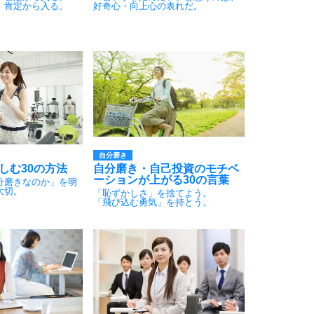
、肯定から入る。
好奇心・向上心の表れだ。
9
10
自分磨き
しむ30の方法
自分磨き・自己投資のモチベ
ーションが上がる30の言葉
分磨きなのか」を明
大切。
「恥ずかしさ」を捨てよう。
「飛び込む勇気」を持とう。