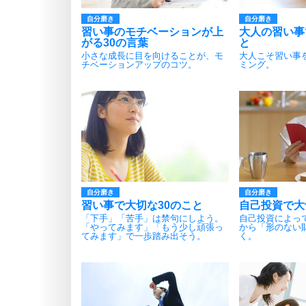
自分磨き
自分磨き
習い事のモチベーションが上
大人の習い事
がる30の言葉
と
小さな成長に目を向けることが、モ
大人こそ習い事
チベーションアップのコツ。
ミング。
自分磨き
自分磨き
習い事で大切な30のこと
自己投資で大
「下手」「苦手」は禁句にしよう。
自己投資によっ
「やってみます」「もう少し頑張っ
から「形のない
てみます」で一歩踏み出そう。
く。