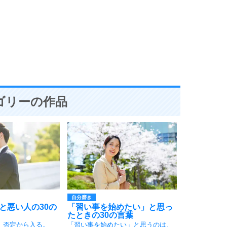
4
2.0倍
2.5倍
3.0倍
3.5倍
5
4.0倍
ゴリーの作品
6
7
自分磨き
と悪い人の30の
「習い事を始めたい」と思っ
8
たときの30の言葉
、否定から入る。
「習い事を始めたい」と思うのは、