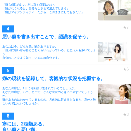
「癖も個性の1つ。別に直す必要はない」
「癖がなくなると、自分らしさまで消えてしまう」
「癖はアイデンティティーだから、このままにしておきたい」
悪い癖を書き出すことで、認識を促そう。
あなたは今、どんな悪い癖がありますか。
「自分に悪い癖があることくらいわかっている」と思う人も多いでしょ
う。
自分のことをよく知っているのは自分です。
癖の現状を記録して、客観的な状況を把握する。
あなたの癖は、1日に何回繰り返されているでしょうか。
あなたの癖は、いつ、どこで、どんな状況のときに出やすいでしょう
か。
癖があるのはわかっているものの、具体的に答えるとなると、意外と難
しいのではないでしょうか。
癖には、2種類ある。
良い癖と悪い癖。