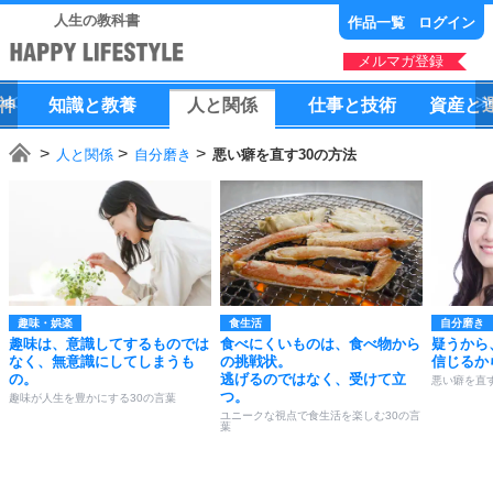
人生の教科書
作品一覧
ログイン
メルマガ登録
神
知識
と
教養
人
と
関係
仕事
と
技術
資産
と
人と関係
自分磨き
悪い癖を直す30の方法
趣味・娯楽
食生活
自分磨き
趣味は、意識してするものでは
食べにくいものは、食べ物から
疑うから
なく、無意識にしてしまうも
の挑戦状。
信じるか
の。
逃げるのではなく、受けて立
悪い癖を直す
つ。
趣味が人生を豊かにする30の言葉
ユニークな視点で食生活を楽しむ30の言
葉