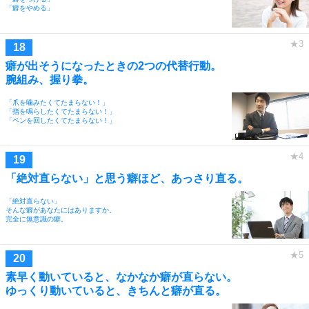
「癖をやめる」
癖が出そうになったときの2つの代替行動。
腕組み、握り拳。
「爪を噛みたくてたまらない！」
「指を鳴らしたくてたまらない！」
「ペンを回したくてたまらない！」
「絶対直らない」と思う癖ほど、あっさり直る。
「絶対直らない」
そんな癖があなたにはありますか。
完全に無意識の癖。
素早く動いていると、なかなか癖が直らない。
ゆっくり動いていると、きちんと癖が直る。