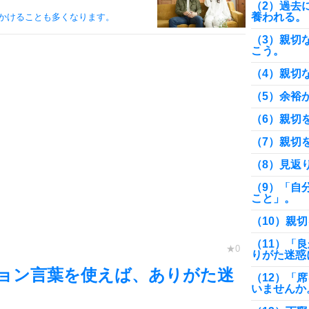
（2）過去
養われる。
かけることも多くなります。
（3）親切
こう。
（4）親切
（5）余裕
（6）親切
（7）親切
（8）見返
（9）「自
こと」。
（10）親
（11）「
りがた迷惑
ョン言葉を使えば、ありがた迷
（12）「
いませんか