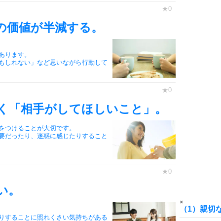
6
の価値が半減する。
あります。
7
もしれない」など思いながら行動して
8
く「相手がしてほしいこと」。
をつけることが大切です。
要だったり、迷惑に感じたりすること
9
い。
10
×
（1）親切
りすることに照れくさい気持ちがある