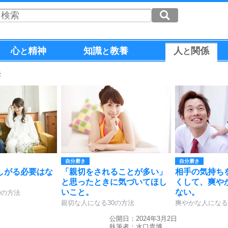
心
精神
知識
教養
人
関係
と
と
と
法
自分磨き
自分磨き
しがる必要はな
「親切をされることが多い」
相手の気持ち
と思ったときに気づいてほし
くして、爽や
いこと。
ない。
0の方法
親切な人になる30の方法
爽やかな人になる
公開日：2024年3月2日
執筆者：
水口貴博