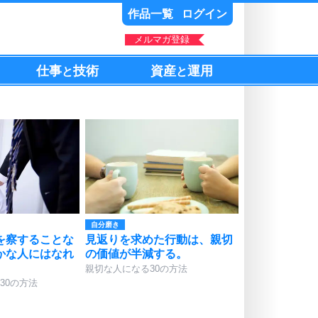
作品一覧
ログイン
メルマガ登録
仕事
技術
資産
運用
と
と
自分磨き
を察することな
見返りを求めた行動は、親切
かな人にはなれ
の価値が半減する。
親切な人になる30の方法
30の方法