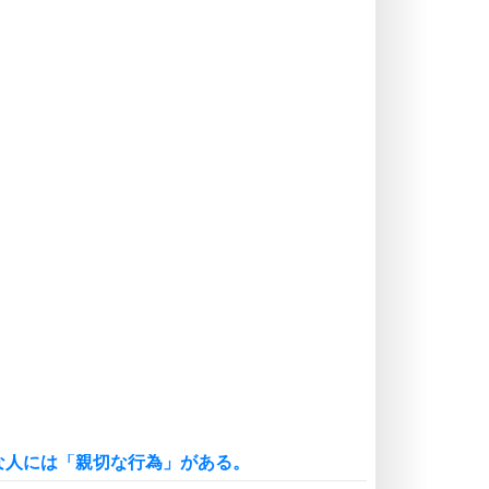
ストレス対策
価値観を捨てると、いらいらも消え
る。
いらいらしない人になる30の方法
プラス思考
気持ちはなくていいから、とにかく
癖にしてしまう。
ポジティブ思考になる30の方法
自分磨き
いらない物は、徹底的に捨てる。
気品と美しさを身につける30の方法
勉強法
謙虚な人こそ、本当に強い人。
頭の使い方がうまくなる30の方法
恋愛学
人を好きになったら、まず相手を徹
底的に信じることが大切。
な人には「親切な行為」がある。
恋する人が知っておきたい30の大切なこと