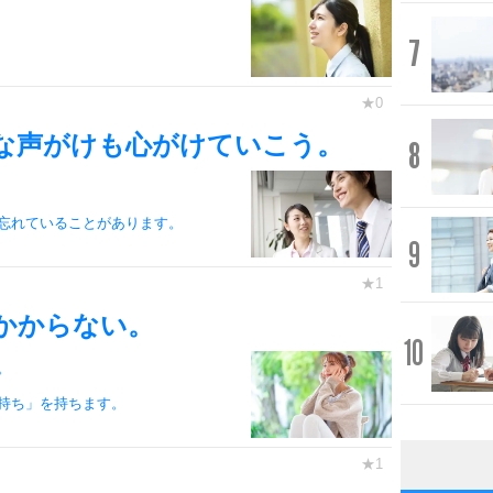
7
な声がけも心がけていこう。
8
忘れていることがあります。
9
かからない。
10
。
持ち」を持ちます。