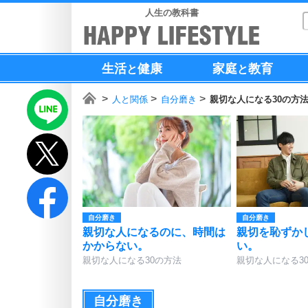
人生の教科書
生活
健康
家庭
教育
と
と
人と関係
自分磨き
親切な人になる30の方
自分磨き
自分磨き
親切な人になるのに、時間は
親切を恥ずか
かからない。
い。
親切な人になる30の方法
親切な人になる3
自分磨き