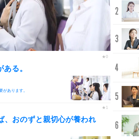
2
3
4
がある。
要があります。
5
ば、おのずと親切心が養われ
6