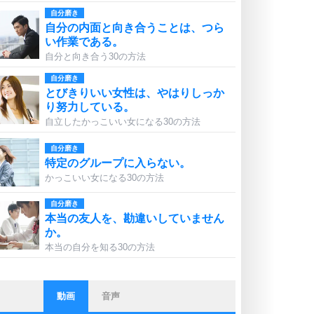
自分磨き
自分の内面と向き合うことは、つら
い作業である。
自分と向き合う30の方法
自分磨き
とびきりいい女性は、やはりしっか
り努力している。
自立したかっこいい女になる30の方法
自分磨き
特定のグループに入らない。
かっこいい女になる30の方法
自分磨き
本当の友人を、勘違いしていません
か。
本当の自分を知る30の方法
動画
音声
ストレス対策
他人と比べない。