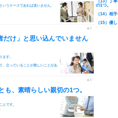
（13）丁
の1つ。
というケースであれば迷いません。
（14）相
（15）優
（16）「
を」
者だけ」と思い込んでいません
（17）親
（18）感
ります。
いるからだ
て、立っていることが難しいことがあ
（19）不
（20）親
（21）感
ンとは。
とも、素晴らしい親切の1つ。
（22）困
ことです。
（23）自
。
（24）親