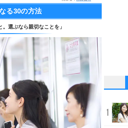
なる
30の方法
と。
選ぶなら親切なことを」
1