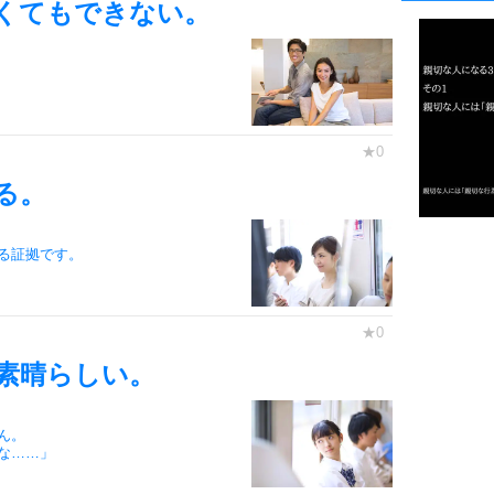
1
くてもできない。
2
る。
3
1.0倍
る証拠です。
1.5倍
4
2.0倍
2.5倍
3.0倍
素晴らしい。
3.5倍
5
4.0倍
ん。
な……」