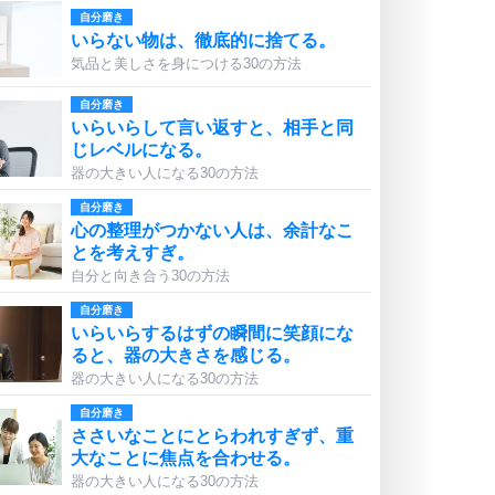
自分磨き
いらない物は、徹底的に捨てる。
気品と美しさを身につける30の方法
自分磨き
いらいらして言い返すと、相手と同
じレベルになる。
器の大きい人になる30の方法
自分磨き
心の整理がつかない人は、余計なこ
とを考えすぎ。
自分と向き合う30の方法
自分磨き
いらいらするはずの瞬間に笑顔にな
ると、器の大きさを感じる。
器の大きい人になる30の方法
自分磨き
ささいなことにとらわれすぎず、重
大なことに焦点を合わせる。
器の大きい人になる30の方法