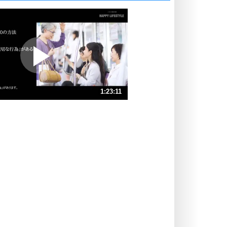
いっそのこと、他人を見ない。
いらいらしない人になる30の方法
プラス思考
ポジティブになれない原因は、行動
しないから。
ポジティブ思考になる30の方法
ストレス対策
1:23:11
人生、なんとかなるもの。
気楽に生きる30の方法
速 （20MB 1時間23分31秒）
速 （13MB 55分40秒）
自分磨き
器の大きい人は、怒りを優しさで表
速 （9.6MB 41分45秒）
現する。
速 （7.7MB 33分24秒）
器の大きい人になる30の方法
速 （6.4MB 27分50秒）
プラス思考
速 （5.5MB 23分51秒）
ネガティブな人は、複雑に考える。
速 （4.8MB 20分52秒）
ポジティブな人は、シンプルに考え
る。
ポジティブ思考になる30の方法