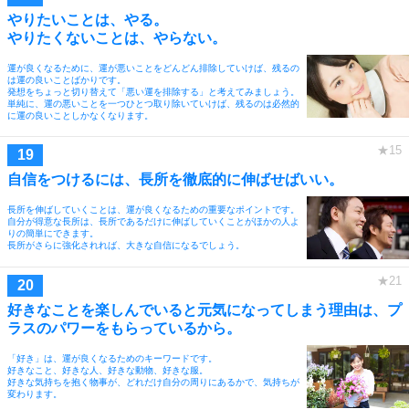
やりたいことは、やる。
やりたくないことは、やらない。
運が良くなるために、運が悪いことをどんどん排除していけば、残るの
は運の良いことばかりです。
発想をちょっと切り替えて「悪い運を排除する」と考えてみましょう。
単純に、運の悪いことを一つひとつ取り除いていけば、残るのは必然的
に運の良いことしかなくなります。
自信をつけるには、長所を徹底的に伸ばせばいい。
長所を伸ばしていくことは、運が良くなるための重要なポイントです。
自分が得意な長所は、長所であるだけに伸ばしていくことがほかの人よ
りの簡単にできます。
長所がさらに強化されれば、大きな自信になるでしょう。
好きなことを楽しんでいると元気になってしまう理由は、プ
ラスのパワーをもらっているから。
「好き」は、運が良くなるためのキーワードです。
好きなこと、好きな人、好きな動物、好きな服。
好きな気持ちを抱く物事が、どれだけ自分の周りにあるかで、気持ちが
変わります。