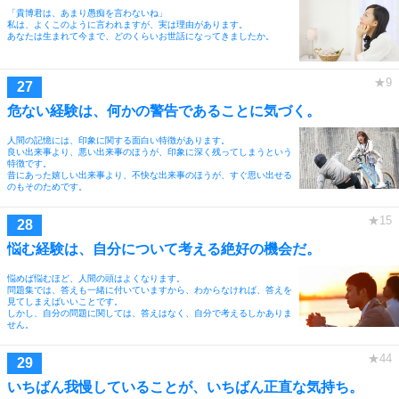
「貴博君は、あまり愚痴を言わないね」
私は、よくこのように言われますが、実は理由があります。
あなたは生まれて今まで、どのくらいお世話になってきましたか。
危ない経験は、何かの警告であることに気づく。
人間の記憶には、印象に関する面白い特徴があります。
良い出来事より、悪い出来事のほうが、印象に深く残ってしまうという
特徴です。
昔にあった嬉しい出来事より、不快な出来事のほうが、すぐ思い出せる
のもそのためです。
悩む経験は、自分について考える絶好の機会だ。
悩めば悩むほど、人間の頭はよくなります。
問題集では、答えも一緒に付いていますから、わからなければ、答えを
見てしまえばいいことです。
しかし、自分の問題に関しては、答えはなく、自分で考えるしかありま
せん。
いちばん我慢していることが、いちばん正直な気持ち。