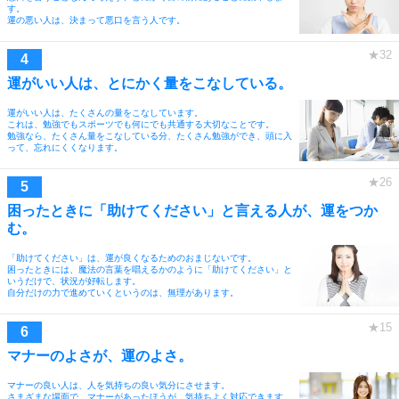
す。
運の悪い人は、決まって悪口を言う人です。
運がいい人は、とにかく量をこなしている。
運がいい人は、たくさんの量をこなしています。
これは、勉強でもスポーツでも何にでも共通する大切なことです。
勉強なら、たくさん量をこなしている分、たくさん勉強ができ、頭に入
って、忘れにくくなります。
困ったときに「助けてください」と言える人が、運をつか
む。
「助けてください」は、運が良くなるためのおまじないです。
困ったときには、魔法の言葉を唱えるかのように「助けてください」と
いうだけで、状況が好転します。
自分だけの力で進めていくというのは、無理があります。
マナーのよさが、運のよさ。
マナーの良い人は、人を気持ちの良い気分にさせます。
さまざまな場面で、マナーがあったほうが、気持ちよく対応できます。