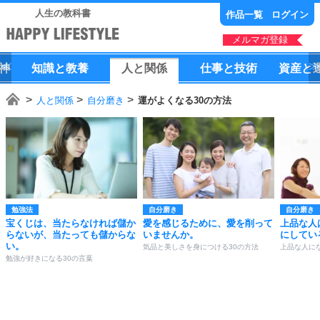
人生の教科書
作品一覧
ログイン
メルマガ登録
神
知識
と
教養
人
と
関係
仕事
と
技術
資産
と
人と関係
自分磨き
運がよくなる30の方法
勉強法
自分磨き
自分磨き
宝くじは、当たらなければ儲か
愛を感じるために、愛を削って
上品な人
らないが、当たっても儲からな
いませんか。
にしてい
い。
気品と美しさを身につける30の方法
上品な人にな
勉強が好きになる30の言葉