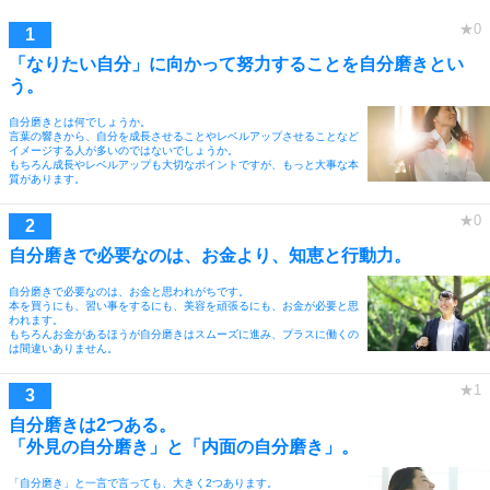
「なりたい自分」に向かって努力することを自分磨きとい
う。
自分磨きとは何でしょうか。
言葉の響きから、自分を成長させることやレベルアップさせることなど
イメージする人が多いのではないでしょうか。
もちろん成長やレベルアップも大切なポイントですが、もっと大事な本
質があります。
自分磨きで必要なのは、お金より、知恵と行動力。
自分磨きで必要なのは、お金と思われがちです。
本を買うにも、習い事をするにも、美容を頑張るにも、お金が必要と思
われます。
もちろんお金があるほうが自分磨きはスムーズに進み、プラスに働くの
は間違いありません。
自分磨きは2つある。
「外見の自分磨き」と「内面の自分磨き」。
「自分磨き」と一言で言っても、大きく2つあります。