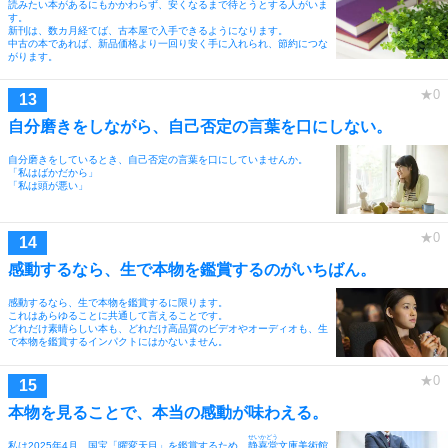
読みたい本があるにもかかわらず、安くなるまで待とうとする人がいま
す。
新刊は、数カ月経てば、古本屋で入手できるようになります。
中古の本であれば、新品価格より一回り安く手に入れられ、節約につな
がります。
自分磨きをしながら、自己否定の言葉を口にしない。
自分磨きをしているとき、自己否定の言葉を口にしていませんか。
「私はばかだから」
「私は頭が悪い」
感動するなら、生で本物を鑑賞するのがいちばん。
感動するなら、生で本物を鑑賞するに限ります。
これはあらゆることに共通して言えることです。
どれだけ素晴らしい本も、どれだけ高品質のビデオやオーディオも、生
で本物を鑑賞するインパクトにはかないません。
本物を見ることで、本当の感動が味わえる。
せいかどう
私は2025年4月、国宝「曜変天目」を鑑賞するため、
静嘉堂
文庫美術館