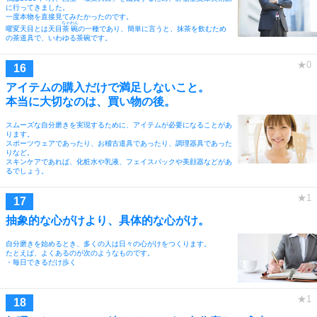
に行ってきました。
一度本物を直接見てみたかったのです。
ちゃわん
曜変天目とは天目
茶碗
の一種であり、簡単に言うと、抹茶を飲むため
の茶道具で、いわゆる茶碗です。
アイテムの購入だけで満足しないこと。
本当に大切なのは、買い物の後。
スムーズな自分磨きを実現するために、アイテムが必要になることがあ
ります。
スポーツウェアであったり、お稽古道具であったり、調理器具であった
りなど。
スキンケアであれば、化粧水や乳液、フェイスパックや美顔器などがあ
るでしょう。
抽象的な心がけより、具体的な心がけ。
自分磨きを始めるとき、多くの人は日々の心がけをつくります。
たとえば、よくあるのが次のようなものです。
・毎日できるだけ歩く