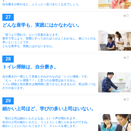
す。
自分磨きが終わると、ふうっと一息つきたくなるでしょう。
どんな座学も、実践にはかなわない。
「習うより慣れろ」という言葉があります。
座学で学ぶより、実際にやってみたほうがよくわかるし、身につくのも
早いということです。
どんな座学も、実践にはかないません。
トイレ掃除は、自分磨き。
自分磨きの一環として見落とされがちなのは「トイレ掃除」です。
「えっ、トイレ掃除？！」と思うのも無理はありません。
トイレ掃除と自分磨きは無関係に思うかもしれませんが、実は深いつな
がりがあります。
細かい上司ほど、学びの多い上司はいない。
「私の上司は細かいんだよなあ」という声が聞かれます。
自分の上司が細かい人だと、うっとうしく感じられるものですね。
細かいことにいちいちうるさくて、ストレスを感じます。