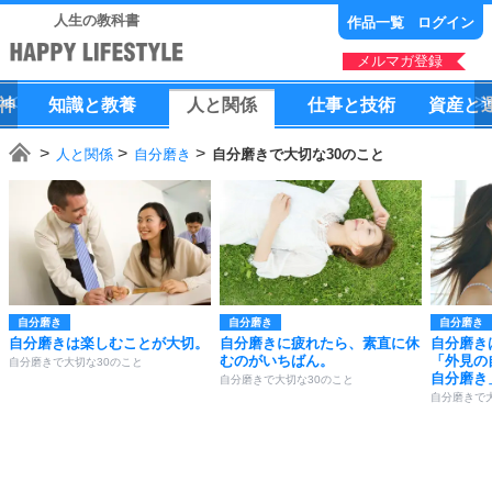
人生の教科書
作品一覧
ログイン
メルマガ登録
神
知識
と
教養
人
と
関係
仕事
と
技術
資産
と
人と関係
自分磨き
自分磨きで大切な30のこと
自分磨き
自分磨き
自分磨き
自分磨きは楽しむことが大切。
自分磨きに疲れたら、素直に休
自分磨き
むのがいちばん。
「外見の
自分磨きで大切な30のこと
自分磨き
自分磨きで大切な30のこと
自分磨きで