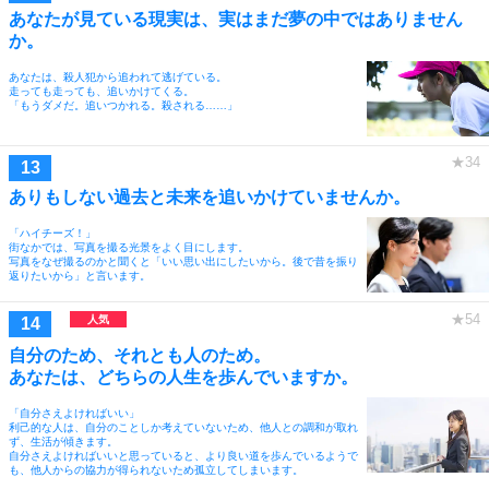
あなたが見ている現実は、実はまだ夢の中ではありません
か。
あなたは、殺人犯から追われて逃げている。
走っても走っても、追いかけてくる。
「もうダメだ。追いつかれる。殺される……」
ありもしない過去と未来を追いかけていませんか。
「ハイチーズ！」
街なかでは、写真を撮る光景をよく目にします。
写真をなぜ撮るのかと聞くと「いい思い出にしたいから。後で昔を振り
返りたいから」と言います。
自分のため、それとも人のため。
あなたは、どちらの人生を歩んでいますか。
「自分さえよければいい」
利己的な人は、自分のことしか考えていないため、他人との調和が取れ
ず、生活が傾きます。
自分さえよければいいと思っていると、より良い道を歩んでいるようで
も、他人からの協力が得られないため孤立してしまいます。