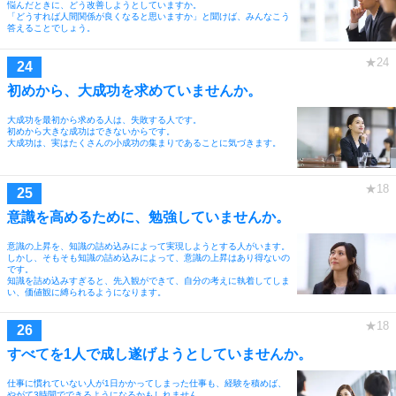
悩んだときに、どう改善しようとしていますか。
「どうすれば人間関係が良くなると思いますか」と聞けば、みんなこう
答えることでしょう。
初めから、大成功を求めていませんか。
大成功を最初から求める人は、失敗する人です。
初めから大きな成功はできないからです。
大成功は、実はたくさんの小成功の集まりであることに気づきます。
意識を高めるために、勉強していませんか。
意識の上昇を、知識の詰め込みによって実現しようとする人がいます。
しかし、そもそも知識の詰め込みによって、意識の上昇はあり得ないの
です。
知識を詰め込みすぎると、先入観ができて、自分の考えに執着してしま
い、価値観に縛られるようになります。
すべてを1人で成し遂げようとしていませんか。
仕事に慣れていない人が1日かかってしまった仕事も、経験を積めば、
やがて3時間でできるようになるかもしれません。