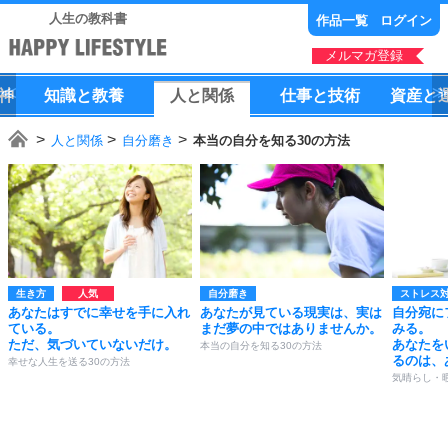
人生の教科書
作品一覧
ログイン
メルマガ登録
神
知識
と
教養
人
と
関係
仕事
と
技術
資産
と
人と関係
自分磨き
本当の自分を知る30の方法
生き方
自分磨き
ストレス
あなたはすでに幸せを手に入れ
あなたが見ている現実は、実は
自分宛に
ている。
まだ夢の中ではありませんか。
みる。
ただ、気づいていないだけ。
あなたを
本当の自分を知る30の方法
るのは、
幸せな人生を送る30の方法
気晴らし・暇