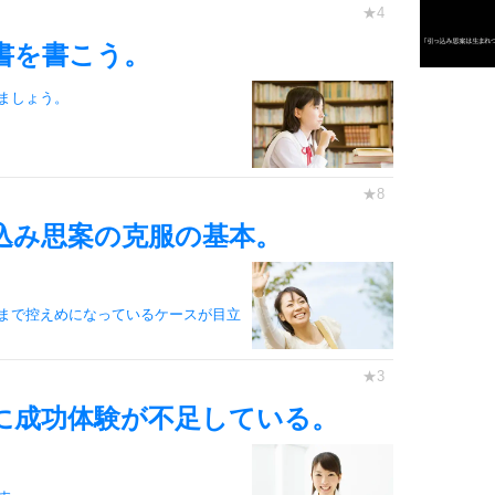
3
書を書こう。
1.0倍
ましょう。
1.5倍
4
2.0倍
2.5倍
3.0倍
込み思案の克服の基本。
3.5倍
5
4.0倍
まで控えめになっているケースが目立
6
に成功体験が不足している。
7