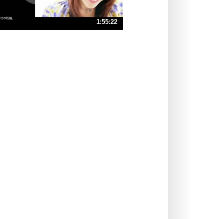
ストレス対策
1:55:22
人生、なんとかなるもの。
気楽に生きる30の方法
速 （27MB 1時間55分41秒）
速 （18MB 1時間17分7秒）
自分磨き
器の大きい人は、怒りを優しさで表
速 （14MB 57分50秒）
現する。
速 （11MB 46分16秒）
器の大きい人になる30の方法
速 （8.9MB 38分33秒）
プラス思考
速 （7.6MB 33分3秒）
ネガティブな人は、複雑に考える。
速 （6.7MB 28分55秒）
ポジティブな人は、シンプルに考え
る。
ポジティブ思考になる30の方法
ストレス対策
価値観を捨てると、いらいらも消え
る。
いらいらしない人になる30の方法
プラス思考
気持ちはなくていいから、とにかく