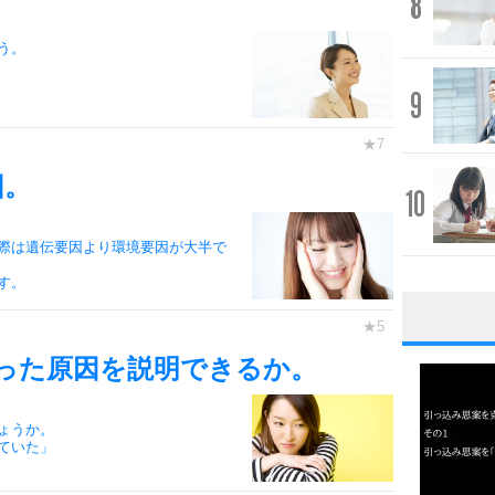
8
う。
9
因。
10
際は遺伝要因より環境要因が大半で
す。
1
った原因を説明できるか。
ょうか。
2
ていた」