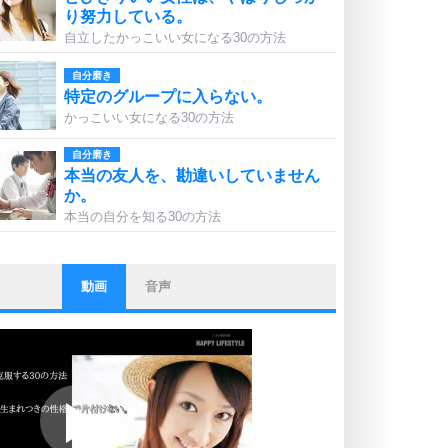
り努力している。
自立したかっこいい女になる30の方法
自分磨き
特定のグループに入らない。
かっこいい女になる30の方法
自分磨き
本当の友人を、勘違いしていません
か。
本当の自分を知る30の方法
動画
音声
ストレス対策
他人と比べない。
いっそのこと、他人を見ない。
いらいらしない人になる30の方法
プラス思考
ポジティブになれない原因は、行動
しないから。
ポジティブ思考になる30の方法