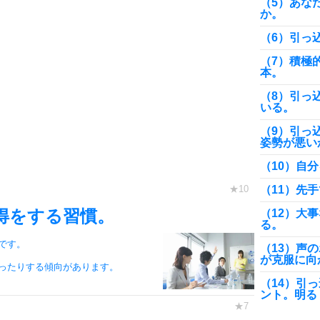
（5）あな
か。
（6）引っ
（7）積極
本。
（8）引っ
いる。
（9）引っ
姿勢が悪い
（10）自
（11）先
得をする習慣。
（12）大
る。
です。
（13）声
が克服に向
ったりする傾向があります。
（14）引
ント。明る
（15）「