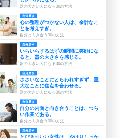
器の大きい人になる30の方法
自分磨き
心の整理がつかない人は、余計なこ
とを考えすぎ。
自分と向き合う30の方法
自分磨き
いらいらするはずの瞬間に笑顔にな
ると、器の大きさを感じる。
器の大きい人になる30の方法
自分磨き
ささいなことにとらわれすぎず、重
大なことに焦点を合わせる。
器の大きい人になる30の方法
自分磨き
自分の内面と向き合うことは、つら
い作業である。
自分と向き合う30の方法
自分磨き
とびきりいい女性は、やはりしっか