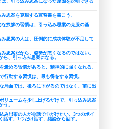
たは、引っ込み思案になった原因を説明できる
込み思案を克服する宣誓書を書こう。
的な挨拶の習慣は、引っ込み思案の克服の基
込み思案の人は、圧倒的に成功体験が不足して
込み思案だから、姿勢が悪くなるのではない。
から、引っ込み思案になる。
分を褒める習慣があると、精神的に強くなれる。
手で行動する習慣は、最も得をする習慣。
事な局面では、後ろに下がるのではなく、前に出
のボリュームを少し上げるだけで、引っ込み思案
かう。
っ込み思案の人が会話で心がけたい、3つのポイ
く話す、1つだけ話す、結論から話す。
会話に失敗してはいけない」と考えるのではな