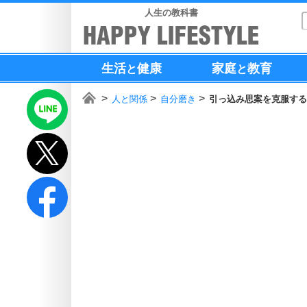
人生の教科書
生活
健康
家庭
教育
と
と
人と関係
自分磨き
引っ込み思案を克服する