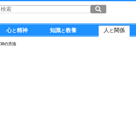
心
精神
知識
教養
人
関係
と
と
と
30の方法