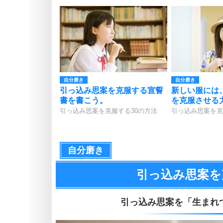
自分磨き
自分磨き
引っ込み思案を克服する宣誓
新しい服には
書を書こう。
を克服させる
引っ込み思案を克服する30の方法
引っ込み思案を克
自分磨き
引っ込み思案を
引っ込み思案を
「生まれ