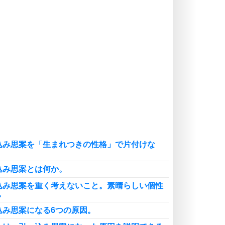
癖にしてしまう。
ポジティブ思考になる30の方法
自分磨き
いらない物は、徹底的に捨てる。
気品と美しさを身につける30の方法
勉強法
謙虚な人こそ、本当に強い人。
頭の使い方がうまくなる30の方法
恋愛学
人を好きになったら、まず相手を徹
底的に信じることが大切。
込み思案を「生まれつきの性格」で片付けな
恋する人が知っておきたい30の大切なこと
込み思案とは何か。
込み思案を重く考えないこと。素晴らしい個性
。
込み思案になる6つの原因。