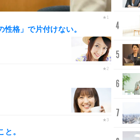
4
の性格」で片付けない。
5
6
7
こと。