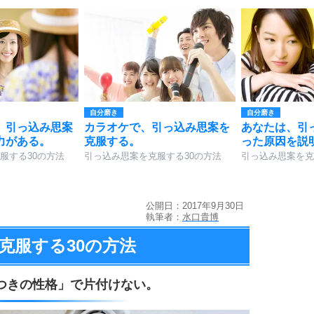
自分磨き
自分磨き
、引っ込み思案
カラオケで、引っ込み思案を
あなたは、引
力がある。
克服する。
った原因を説
服する30の方法
引っ込み思案を克服する30の方法
引っ込み思案を克
公開日：2017年9月30日
執筆者：
水口貴博
克服する
30の方法
つきの性格」で片付けない。