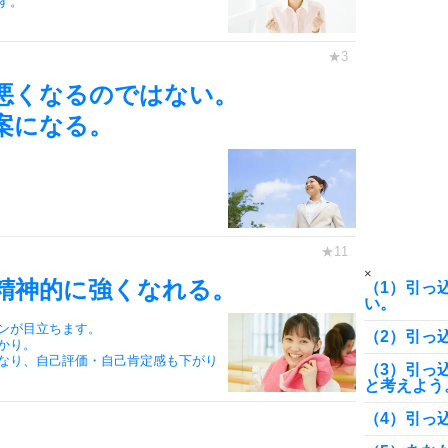
す。
8
悪くなるのではない。
案になる。
9
10
×
精神的に強くなれる。
（1）引っ
い。
ンが目立ちます。
（2）引っ
かり。
なり、自己評価・自己肯定感も下がり
（3）引っ
と考えよう
（4）引っ