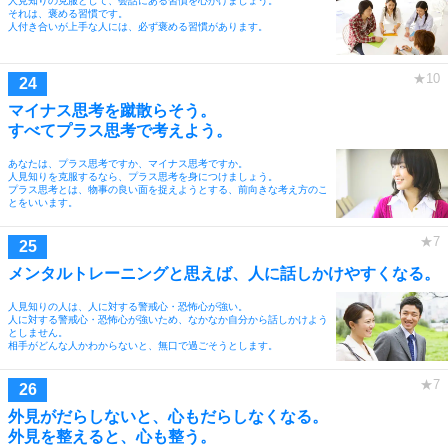
人見知りの克服として、会話にある習慣を心がけましょう。
それは、褒める習慣です。
人付き合いが上手な人には、必ず褒める習慣があります。
マイナス思考を蹴散らそう。
すべてプラス思考で考えよう。
あなたは、プラス思考ですか、マイナス思考ですか。
人見知りを克服するなら、プラス思考を身につけましょう。
プラス思考とは、物事の良い面を捉えようとする、前向きな考え方のこ
とをいいます。
メンタルトレーニングと思えば、人に話しかけやすくなる。
人見知りの人は、人に対する警戒心・恐怖心が強い。
人に対する警戒心・恐怖心が強いため、なかなか自分から話しかけよう
としません。
相手がどんな人かわからないと、無口で過ごそうとします。
外見がだらしないと、心もだらしなくなる。
外見を整えると、心も整う。