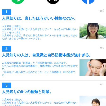
人見知りは、直したほうがいい性格なのか。
人見知りとは何か。
人見知りとは「見慣れない人を恥ずかしがって、なかなか打ち解けない
こと」をいいます。
人見知りといえば、子どもに多く見られるイメージを持つかもしれませ
んが、あくまで一般のイメージです。
人見知りの人は、自意識と自己防衛本能が強すぎる。
人見知りの原因は「自意識」と「自己防衛本能」にあります。
もちろん自意識も自己防衛本能も、普通程度なら生活を営む上で必要で
す。
「自分はどう思われているのだろうか」という自意識は、時に必要で
す。
人見知りの5つの種類と対策。
人見知りとは何か。
人見知りとは「見慣れない人を恥ずかしがって、なかなか打ち解けない
こと」をいいます。