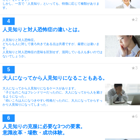
しかし、一言で「人見知り」といっても、特徴に応じて種類がありま
す。
人見知りと対人恐怖症の違いとは。
人見知りと対人恐怖症。
どちらも人に対して後ろ向きである点は共通ですが、厳密には違いま
す。
人見知りと対人恐怖症の意味を区別せず、混同している人も多いのでは
ないでしょうか。
大人になってから人見知りになることもある。
大人になってから人見知りになるケースがあります。
「子どものころはフレンドリーだったのに、大人になってから人を避け
るようになった」
「幼いころは人になつきやすい性格だったのに、大人になってからすっ
かり人見知りになってしまった」
人見知りの克服に必要な3つの要素。
意識改革・場数・成功体験。