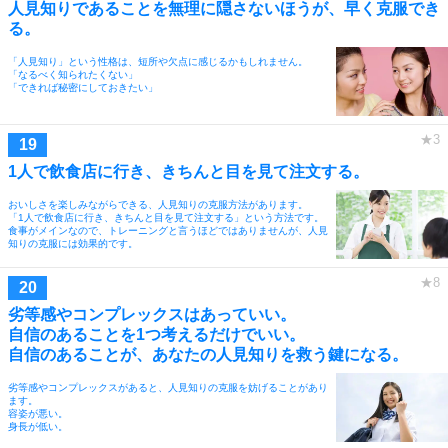
人見知りであることを無理に隠さないほうが、早く克服でき
る。
「人見知り」という性格は、短所や欠点に感じるかもしれません。
「なるべく知られたくない」
「できれば秘密にしておきたい」
1人で飲食店に行き、きちんと目を見て注文する。
おいしさを楽しみながらできる、人見知りの克服方法があります。
「1人で飲食店に行き、きちんと目を見て注文する」という方法です。
食事がメインなので、トレーニングと言うほどではありませんが、人見
知りの克服には効果的です。
劣等感やコンプレックスはあっていい。
自信のあることを1つ考えるだけでいい。
自信のあることが、あなたの人見知りを救う鍵になる。
劣等感やコンプレックスがあると、人見知りの克服を妨げることがあり
ます。
容姿が悪い。
身長が低い。