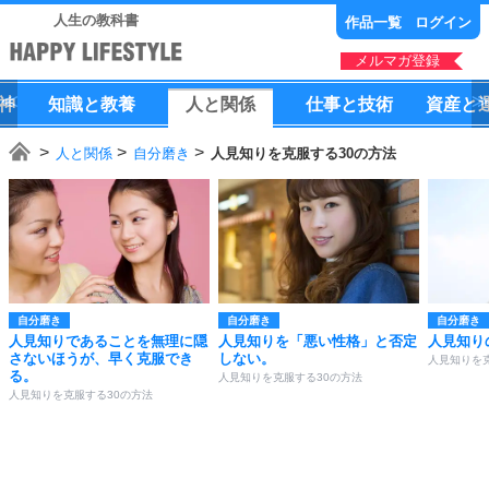
人生の教科書
作品一覧
ログイン
メルマガ登録
神
知識
と
教養
人
と
関係
仕事
と
技術
資産
と
人と関係
自分磨き
人見知りを克服する30の方法
自分磨き
自分磨き
自分磨き
人見知りであることを無理に隠
人見知りを「悪い性格」と否定
人見知り
さないほうが、早く克服でき
しない。
人見知りを
る。
人見知りを克服する30の方法
人見知りを克服する30の方法