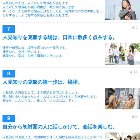
人見知りの人は、人に対して警戒心があります。
人に対して警戒心が強い理由は、幼少期にあります。
幼いころ、人と接する機会が少なかったり、初対面での失敗体験があっ
たりすると、人に対する警戒心も強くなります。
人見知りを克服する場は、日常に数多く点在する。
仕事や練習には、場所を選ぶのが一般的です。
仕事なら、会社で行います。
勉強なら、学校・自宅・図書館で行います。
人見知りの克服の第一歩は、挨拶。
人見知りの克服として、まず挨拶を習慣にしましょう。
朝、知り合いと会ったとき「おはようございます」と挨拶をします。
昼なら「こんにちは」、夜なら「こんばんは」です。
自分から初対面の人に話しかけて、会話を楽しむ。
人見知りの克服には、成功体験が伴った場数を積み重ねることがポイン