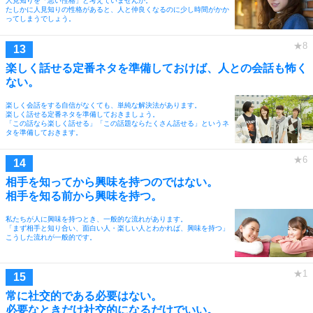
人見知りを「悪い性格」と考えていませんか。
たしかに人見知りの性格があると、人と仲良くなるのに少し時間がかか
ってしまうでしょう。
楽しく話せる定番ネタを準備しておけば、人との会話も怖く
ない。
楽しく会話をする自信がなくても、単純な解決法があります。
楽しく話せる定番ネタを準備しておきましょう。
「この話なら楽しく話せる」「この話題ならたくさん話せる」というネ
タを準備しておきます。
相手を知ってから興味を持つのではない。
相手を知る前から興味を持つ。
私たちが人に興味を持つとき、一般的な流れがあります。
「まず相手と知り合い、面白い人・楽しい人とわかれば、興味を持つ」
こうした流れが一般的です。
常に社交的である必要はない。
必要なときだけ社交的になるだけでいい。