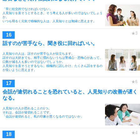
「常に社交的でなければいけない」
人見知りを直そうとするとき、そう考える人が多いのではないでしょう
か。
いつも明るく元気で積極的な人は、人見知りとは無縁に思えます。
話すのが苦手なら、聞き役に回ればいい。
人見知りの人は、話すのが苦手な人が目立ちます。
話すのは大好きでも、相手に慣れないうちは警戒心・恐怖心があって、
口数が減る人も多いのではないでしょうか。
人見知りを直そうとするなら、積極的に話しかけ、たくさん話をするの
が良いように思えます。
会話が途切れることを恐れていると、人見知りの改善が遅く
なる。
人見知りの人が恐れることの1つ。
それは、会話が途切れることです。
「会話が途切れると、私の印象が悪くなるのではないか」