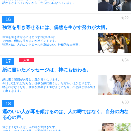
話がまとまっていないから、だらだらになっています。
強運を引き寄せるには、偶然を生かす努力が大切。
強運を引き寄せるにはどうすればいいか。
それは、偶然を生かすのがポイントです。
強運とは、人のコントロールが及ばない、神秘的な出来事。
紙に書いたメッセージは、神にも伝わる。
紙に書く習慣があると、運が良くなります。
今日しなければならない仕事を紙に書くと、なぜか、はかどります。
物忘れがなくなり、仕事が効率よく進むようになり、不思議とやる気ま
で出てきます。
運のいい人が耳を傾けるのは、人の噂ではなく、自分の内な
る心の声。
運がよくない人は、人の噂が大好きです。
それも、できるだけ他人の不幸話を好みます。