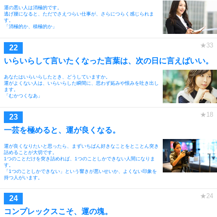
運の悪い人は消極的です。
逃げ腰になると、ただでさえつらい仕事が、さらにつらく感じられま
す。
「消極的か、積極的か」
いらいらして言いたくなった言葉は、次の日に言えばいい。
あなたはいらいらしたとき、どうしていますか。
運がよくない人は、いらいらした瞬間に、思わず妬みや恨みを吐き出し
ます。
「むかつくなあ」
一芸を極めると、運が良くなる。
運が良くなりたいと思ったら、まずいちばん好きなことをとことん突き
詰めることが大切です。
1つのことだけを突き詰めれば、1つのことしかできない人間になりま
す。
「1つのことしかできない」という響きが悪いせいか、よくない印象を
持つ人がいます。
コンプレックスこそ、運の塊。