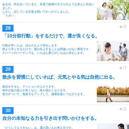
ある日、街を歩いていると、長身で細身のモデルのような美人に出会い
ました。
しかし、話している言葉を聞いてがっかりしました。
「うざい」
「10分前行動」をするだけで、運が良くなる。
行動が早い人は、ほかの人より得をします。
誰より早くするだけで、運が向上することは間違いのない事実です。
デパートのバーゲンでも、いちばん乗りがいちばん得をします。
散歩を習慣にしていれば、元気とやる気は自然に出る。
散歩をすると、テンションが上がります。
体中の血の巡りが良くなり、体が温かくなります。
筋力がついて、免疫力もアップして、健康促進につながります。
自分の未知なる力を引き出す問いかけをする。
「どうしてもできない」は、運の悪い人の考え方です。