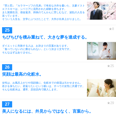
『罪と罰』『カラマーゾフの兄弟』で有名な大作を書いた、文豪ドスト
エフスキーは、シベリアに流刑された経験を持ちます。
また貧困生活、借金返済、持病のてんかんに苦しむなど、波乱の人生を
送っています。
そういう人生を、文学にぶつけたことで、大作が出来上がりました。
ちびちびを積み重ねて、大きな夢を達成する。
ダイエットに失敗する人は、お決まりの言葉があります。
「食べていないのに痩せられない」という決まり文句です。
そんなはずはありません。
笑顔は最高の化粧水。
女性は、お風呂上がりや洗顔後に、化粧水での保湿は欠かせません。
若さを保ちたい、若返りたいという願いは、すべての女性に共通です。
そんな化粧水は、通常、店頭店内で購入します。
美人になるには、外見からではなく、言葉から。