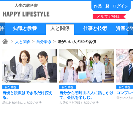
人生の教科書
作品一覧
ログイン
メルマガ登録
神
知識
と
教養
人
と
関係
仕事
と
技術
資産
と
人と関係
自分磨き
運がいい人の30の習慣
自分磨き
自分磨き
自分磨き
自慢と説教はできるだけ控え
自分から初対面の人に話しかけ
コンプレ
る。
て、会話を楽しむ。
運がいい人の
品のある紳士になる30の方法
人見知りを克服する30の方法