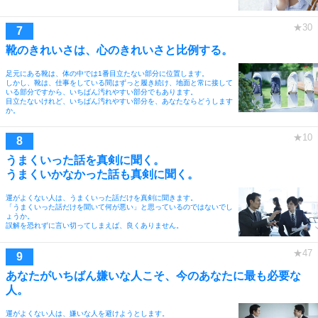
靴のきれいさは、心のきれいさと比例する。
足元にある靴は、体の中では1番目立たない部分に位置します。
しかし、靴は、仕事をしている間はずっと履き続け、地面と常に接して
いる部分ですから、いちばん汚れやすい部分でもあります。
目立たないけれど、いちばん汚れやすい部分を、あなたならどうします
か。
うまくいった話を真剣に聞く。
うまくいかなかった話も真剣に聞く。
運がよくない人は、うまくいった話だけを真剣に聞きます。
「うまくいった話だけを聞いて何が悪い」と思っているのではないでし
ょうか。
誤解を恐れずに言い切ってしまえば、良くありません。
あなたがいちばん嫌いな人こそ、今のあなたに最も必要な
人。
運がよくない人は、嫌いな人を避けようとします。