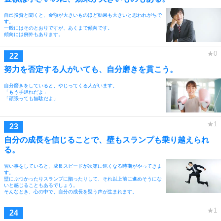
自己投資と聞くと、金額が大きいものほど効果も大きいと思われがちで
す。
一般にはそのとおりですが、あくまで傾向です。
傾向には例外もあります。
努力を否定する人がいても、自分磨きを貫こう。
自分磨きをしていると、やじってくる人がいます。
「もう手遅れだよ」
「頑張っても無駄だよ」
自分の成長を信じることで、壁もスランプも乗り越えられ
る。
習い事をしていると、成長スピードが次第に鈍くなる時期がやってきま
す。
壁にぶつかったりスランプに陥ったりして、それ以上前に進めそうにな
いと感じることもあるでしょう。
そんなとき、心の中で、自分の成長を疑う声が生まれます。