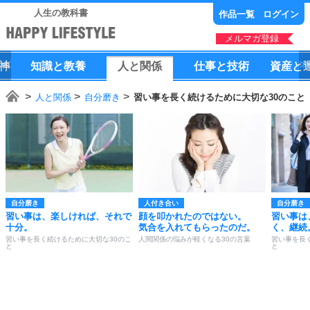
人生の教科書
作品一覧
ログイン
メルマガ登録
神
知識
と
教養
人
と
関係
仕事
と
技術
資産
と
人と関係
自分磨き
習い事を長く続けるために大切な30のこと
自分磨き
人付き合い
自分磨き
習い事は、楽しければ、それで
顔を叩かれたのではない。
習い事は
十分。
気合を入れてもらったのだ。
く、継続
習い事を長く続けるために大切な30のこ
人間関係の悩みが軽くなる30の言葉
習い事を長
と
と