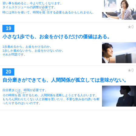
習い事を始めると、今より忙しくなります。
タイムスケジュールの調整が必要です。
ねんしゅつ
時には何かを省いて、時間を
捻出
する必要もあるかもしれません。
小さな1歩でも、お金をかけるだけの価値はある。
1歩進めるから、お金をかけるのか。
1歩しか進めないから、お金をかけないのか。
それが問題です。
自分磨きができても、人間関係が孤立しては意味がない。
自分磨きには、時間が必要です。
ねんしゅつ
その時間を
捻出
するため、人間関係を遮断しようとする人がいます。
もちろん関わりたくない人と距離を置いたり、不要な飲み会の誘いを断
ったりするのはいいのです。