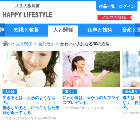
人生の教科書
作品一覧
ログイン
メルマガ登録
神
知識
と
教養
人
と
関係
仕事
と
技術
資産
と
人と関係
自分磨き
かわいい人になる30の方法
人生論
暮らし
自分磨き
生きるとは、人形のようなも
にわか雨は、天からのサプライ
魅力は、
の。
ズプレゼント。
なく、自
抱きしめると、にっこりした笑
の。
日常の風情に気づく30の言葉
顔が返ってくる。
自分の魅力
「生きるとは何か」を考える30の言葉