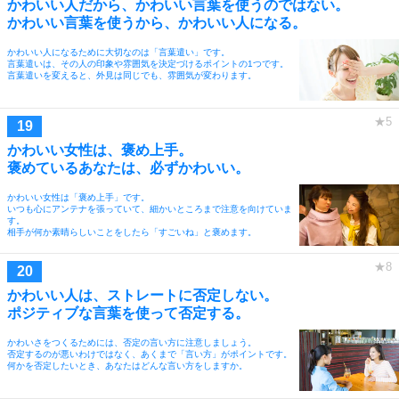
かわいい人だから、かわいい言葉を使うのではない。
かわいい言葉を使うから、かわいい人になる。
かわいい人になるために大切なのは「言葉遣い」です。
言葉遣いは、その人の印象や雰囲気を決定づけるポイントの1つです。
言葉遣いを変えると、外見は同じでも、雰囲気が変わります。
かわいい女性は、褒め上手。
褒めているあなたは、必ずかわいい。
かわいい女性は「褒め上手」です。
いつも心にアンテナを張っていて、細かいところまで注意を向けていま
す。
相手が何か素晴らしいことをしたら「すごいね」と褒めます。
かわいい人は、ストレートに否定しない。
ポジティブな言葉を使って否定する。
かわいさをつくるためには、否定の言い方に注意しましょう。
否定するのが悪いわけではなく、あくまで「言い方」がポイントです。
何かを否定したいとき、あなたはどんな言い方をしますか。