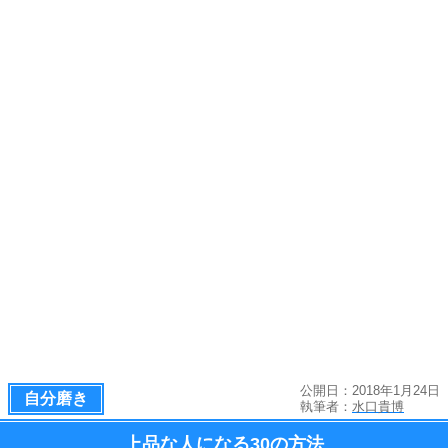
公開日：2018年1月24日
自分磨き
執筆者：
水口貴博
上品な人になる
30の方法