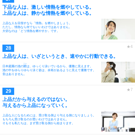
下品な人は、激しい情熱を燃やしている。
上品な人は、静かな情熱を燃やしている。
上品な人を目指すなら「情熱」を燃やしましょう。
ただし、情熱なら何でもいいわけではありません。
大切なのは「どう情熱を燃やすか」です。
上品な人は、いざというとき、速やかに行動できる。
こい
日本庭園の池の
鯉
は、ゆっくり泳いでいるから、優雅に見えます。
池の中をゆらりゆらり泳ぐ姿は、余裕があるように見えて優雅です。
音はありません。
上品だから与えるのではない。
与えるから上品になっていく。
上品な人になるためには、受け取る側より与える側になりましょう。
もちろん受け取るのが悪いわけではありません。
そもそも私たちは、まず受け取る側から始まります。