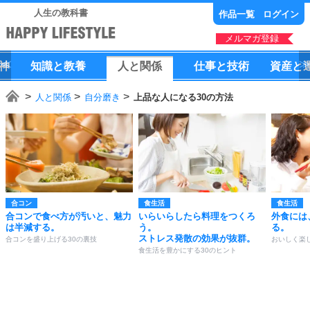
人生の教科書
作品一覧
ログイン
メルマガ登録
神
知識
と
教養
人
と
関係
仕事
と
技術
資産
と
人と関係
自分磨き
上品な人になる30の方法
合コン
食生活
食生活
合コンで食べ方が汚いと、魅力
いらいらしたら料理をつくろ
外食には
は半減する。
う。
る。
ストレス発散の効果が抜群。
合コンを盛り上げる30の裏技
おいしく楽
食生活を豊かにする30のヒント