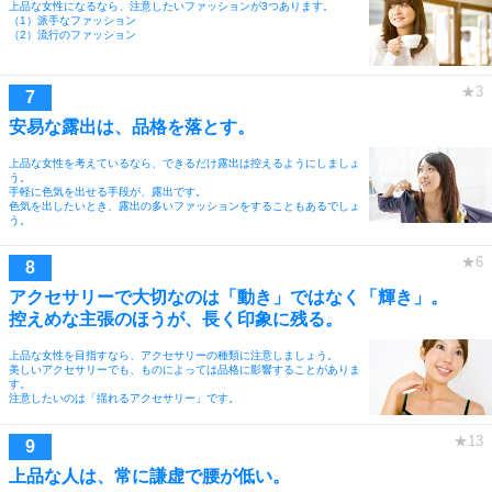
上品な女性になるなら、注意したいファッションが3つあります。
（1）派手なファッション
（2）流行のファッション
安易な露出は、品格を落とす。
上品な女性を考えているなら、できるだけ露出は控えるようにしましょ
う。
手軽に色気を出せる手段が、露出です。
色気を出したいとき、露出の多いファッションをすることもあるでしょ
う。
アクセサリーで大切なのは「動き」ではなく「輝き」。
控えめな主張のほうが、長く印象に残る。
上品な女性を目指すなら、アクセサリーの種類に注意しましょう。
美しいアクセサリーでも、ものによっては品格に影響することがありま
す。
注意したいのは「揺れるアクセサリー」です。
上品な人は、常に謙虚で腰が低い。