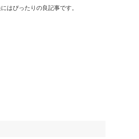
換にはぴったりの良記事です。
6
7
8
9
10