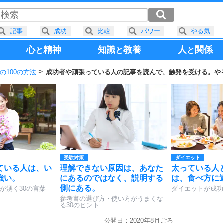
記事
成功
比較
パワー
やる気
心
精神
知識
教養
人
関係
と
と
と
の100の方法
成功者や頑張っている人の記事を読んで、触発を受ける。や
受験対策
ダイエット
ている人は、い
理解できない原因は、あなた
太っている人
強い。
にあるのではなく、説明する
は、食べ方に
側にある。
が湧く30の言葉
ダイエットが成功
参考書の選び方・使い方がうまくな
る30のヒント
公開日：2020年8月ごろ