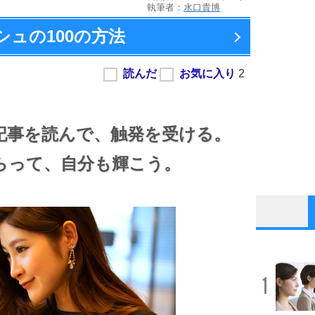
執筆者：
水口貴博
ュの100の方法
記事を読んで、
触発を受ける。
らって、
自分も輝こう。
1