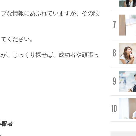
ィブな情報にあふれていますが、その限
7
してください。
8
んが、じっくり探せば、成功者や頑張っ
9
10
年配者