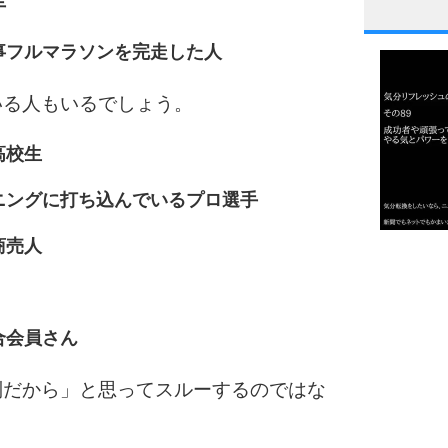
手
1
事フルマラソンを完走した人
いる人もいるでしょう。
2
高校生
ニングに打ち込んでいるプロ選手
3
商売人
1.0倍
1.5倍
4
2.0倍
2.5倍
合会員さん
3.0倍
3.5倍
別だから」と思ってスルーするのではな
5
4.0倍