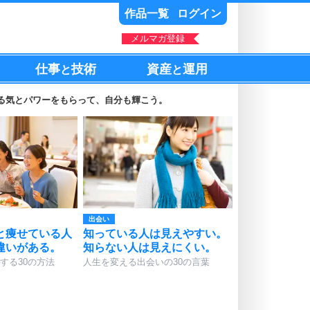
作品一覧
ログイン
メルマガ登録
仕事
技術
資産
運用
と
と
る気とパワーをもらって、自分も輝こう。
出会い
と痩せている人
知っている人は見えやすい。
違いがある。
知らない人は見えにくい。
する30の方法
人生を変える出会いの30の言葉