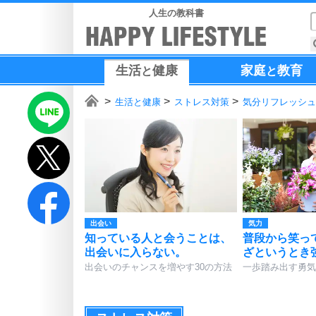
人生の教科書
生活
健康
家庭
教育
と
と
生活と健康
ストレス対策
気分リフレッシュ
出会い
気力
知っている人と会うことは、
普段から笑っ
出会いに入らない。
ざというとき
出会いのチャンスを増やす30の方法
一歩踏み出す勇気