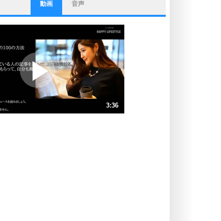
動画
音声
ストレス対策
他人と比べない。
いっそのこと、他人を見ない。
いらいらしない人になる30の方法
プラス思考
ポジティブになれない原因は、行動
しないから。
ポジティブ思考になる30の方法
ストレス対策
3:36
人生、なんとかなるもの。
気楽に生きる30の方法
速 （846KB 3分36秒）
速 （564KB 2分24秒）
自分磨き
器の大きい人は、怒りを優しさで表
速 （424KB 1分48秒）
現する。
速 （339KB 1分26秒）
器の大きい人になる30の方法
速 （283KB 1分12秒）
プラス思考
速 （242KB 1分1秒）
ネガティブな人は、複雑に考える。
速 （212KB 54秒）
ポジティブな人は、シンプルに考え
る。