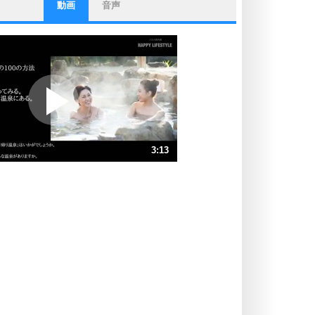
動画
音声
ストレス対策
他人と比べない。
いっそのこと、他人を見ない。
いらいらしない人になる30の方法
プラス思考
ポジティブになれない原因は、行動
しないから。
ポジティブ思考になる30の方法
ストレス対策
3:13
人生、なんとかなるもの。
気楽に生きる30の方法
速 （755KB 3分13秒）
速 （504KB 2分8秒）
自分磨き
器の大きい人は、怒りを優しさで表
速 （378KB 1分36秒）
現する。
速 （303KB 1分17秒）
器の大きい人になる30の方法
速 （252KB 1分4秒）
プラス思考
速 （216KB 55秒）
ネガティブな人は、複雑に考える。
速 （190KB 48秒）
ポジティブな人は、シンプルに考え
る。