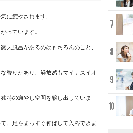
一気に癒やされます。
7
広がっています。
・露天風呂があるのはもちろんのこと、
8
。
特な香りがあり、解放感もマイナスイオ
9
、独特の癒やし空間を醸し出していま
10
いて、足をまっすぐ伸ばして入浴できま