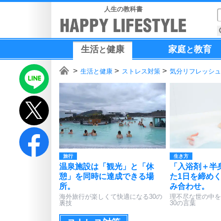
人生の教科書
生活
健康
家庭
教育
と
と
生活と健康
ストレス対策
気分リフレッシュ
旅行
生き方
温泉施設は「観光」と「休
「入浴剤＋半
憩」を同時に達成できる場
た1日を締め
所。
み合わせ。
海外旅行が楽しくて快適になる30の
理不尽な世の中を
裏技
30の言葉