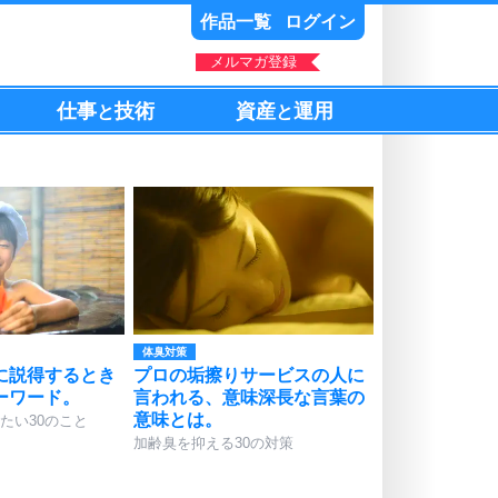
作品一覧
ログイン
メルマガ登録
仕事
技術
資産
運用
と
と
体臭対策
に説得するとき
プロの垢擦りサービスの人に
ーワード。
言われる、意味深長な言葉の
意味とは。
たい30のこと
加齢臭を抑える30の対策