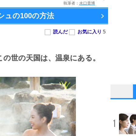
執筆者：
水口貴博
ュの100の方法
この世の天国は、
温泉にある。
1