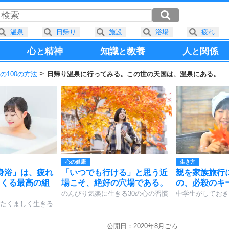
温泉
日帰り
施設
浴場
疲れ
心
精神
知識
教養
人
関係
と
と
と
の100の方法
日帰り温泉に行ってみる。この世の天国は、温泉にある。
心の健康
生き方
身浴」は、疲れ
「いつでも行ける」と思う近
親を家族旅行
くくる最高の組
場こそ、絶好の穴場である。
の、必殺のキ
のんびり気楽に生きる30の心の習慣
中学生がしておき
たくましく生きる
公開日：2020年8月ごろ