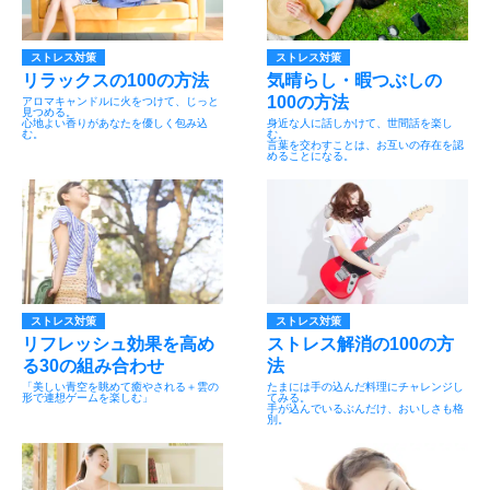
ストレス対策
ストレス対策
リラックスの100の方法
気晴らし・暇つぶしの
100の方法
アロマキャンドルに火をつけて、じっと
見つめる。
心地よい香りがあなたを優しく包み込
身近な人に話しかけて、世間話を楽し
む。
む。
言葉を交わすことは、お互いの存在を認
めることになる。
ストレス対策
ストレス対策
リフレッシュ効果を高め
ストレス解消の100の方
る30の組み合わせ
法
「美しい青空を眺めて癒やされる＋雲の
たまには手の込んだ料理にチャレンジし
形で連想ゲームを楽しむ」
てみる。
手が込んでいるぶんだけ、おいしさも格
別。