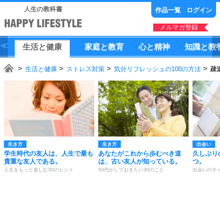
人生の教科書
作品一覧
ログイン
メルマガ登録
生活
と
健康
家庭
と
教育
心
と
精神
知識
と
教
生活と健康
ストレス対策
気分リフレッシュの100の方法
疎
生き方
生き方
出会い
学生時代の友人は、人生で最も
あなたがこれから歩むべき道
久しぶり
貴重な友人である。
は、古い友人が知っている。
つ。
人生をもっと楽しむ30のヒント
50代がしておきたい30のこと
出会いのチ