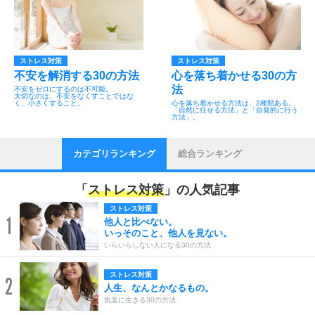
ストレス対策
ストレス対策
不安を解消する30の方法
心を落ち着かせる30の方
法
不安をゼロにするのは不可能。
大切なのは、不安をなくすことではな
く、小さくすること。
心を落ち着かせる方法は、2種類ある。
「自然に任せる方法」と「自発的に行う
方法」。
カテゴリランキング
総合ランキング
「
ストレス対策
」の人気記事
ストレス対策
1
他人と比べない。
いっそのこと、他人を見ない。
いらいらしない人になる30の方法
ストレス対策
2
人生、なんとかなるもの。
気楽に生きる30の方法