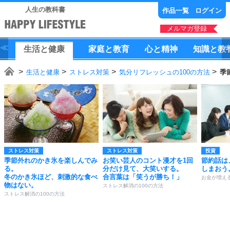
人生の教科書
作品一覧
ログイン
メルマガ登録
生活
と
健康
家庭
と
教育
心
と
精神
知識
と
教
生活と健康
ストレス対策
気分リフレッシュの100の方法
季
ストレス対策
ストレス対策
投資
季節外れのかき氷を楽しんでみ
お笑い芸人のコント漫才を1回
節約話は
る。
分だけ見て、大笑いする。
しまおう
冬のかき氷ほど、刺激的な食べ
合言葉は「笑うが勝ち！」
お金が増え
物はない。
ストレス解消の100の方法
ストレス解消の100の方法