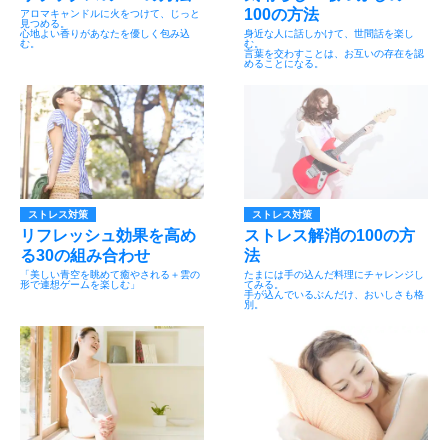
100の方法
アロマキャンドルに火をつけて、じっと
見つめる。
心地よい香りがあなたを優しく包み込
身近な人に話しかけて、世間話を楽し
む。
む。
言葉を交わすことは、お互いの存在を認
めることになる。
ストレス対策
ストレス対策
リフレッシュ効果を高め
ストレス解消の100の方
る30の組み合わせ
法
「美しい青空を眺めて癒やされる＋雲の
たまには手の込んだ料理にチャレンジし
形で連想ゲームを楽しむ」
てみる。
手が込んでいるぶんだけ、おいしさも格
別。