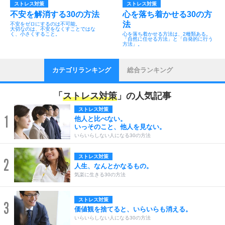
ストレス対策
ストレス対策
不安を解消する30の方法
心を落ち着かせる30の方
法
不安をゼロにするのは不可能。
大切なのは、不安をなくすことではな
く、小さくすること。
心を落ち着かせる方法は、2種類ある。
「自然に任せる方法」と「自発的に行う
方法」。
カテゴリランキング
総合ランキング
「
ストレス対策
」の人気記事
ストレス対策
1
他人と比べない。
いっそのこと、他人を見ない。
いらいらしない人になる30の方法
ストレス対策
2
人生、なんとかなるもの。
気楽に生きる30の方法
ストレス対策
3
価値観を捨てると、いらいらも消える。
いらいらしない人になる30の方法