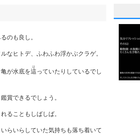
1
みるのも良し。
2
フルなヒトデ、ふわふわ浮かぶクラゲ。
は
な亀が水底を
這
っていたりしているでし
3
1.0倍
1.5倍
も鑑賞できるでしょう。
4
2.0倍
2.5倍
されることもしばしば。
3.0倍
3.5倍
、いらいらしていた気持ちも落ち着いて
5
4.0倍