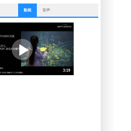
動画
音声
ストレス対策
他人と比べない。
いっそのこと、他人を見ない。
いらいらしない人になる30の方法
プラス思考
ポジティブになれない原因は、行動
しないから。
ポジティブ思考になる30の方法
ストレス対策
3:19
人生、なんとかなるもの。
気楽に生きる30の方法
速 （779KB 3分19秒）
速 （519KB 2分12秒）
自分磨き
器の大きい人は、怒りを優しさで表
速 （390KB 1分39秒）
現する。
速 （312KB 1分19秒）
器の大きい人になる30の方法
速 （260KB 1分6秒）
プラス思考
速 （223KB 56秒）
ネガティブな人は、複雑に考える。
速 （195KB 49秒）
ポジティブな人は、シンプルに考え