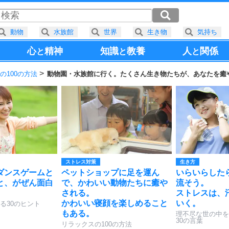
動物
水族館
世界
生き物
気持ち
心
精神
知識
教養
人
関係
と
と
と
の100の方法
動物園・水族館に行く。たくさん生き物たちが、あなたを癒
ストレス対策
生き方
ダンスゲームと
ペットショップに足を運ん
いらいらした
と、がぜん面白
で、かわいい動物たちに癒や
流そう。
される。
ストレスは、
かわいい寝顔を楽しめること
いく。
る30のヒント
もある。
理不尽な世の中を
30の言葉
リラックスの100の方法