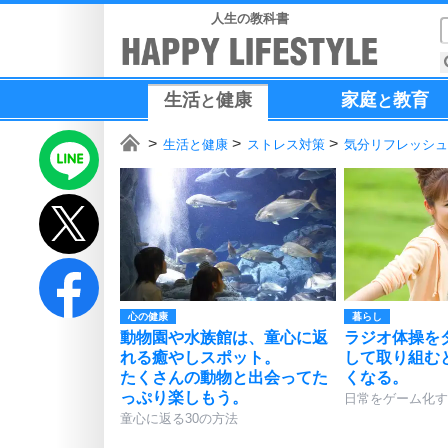
人生の教科書
生活
健康
家庭
教育
と
と
生活と健康
ストレス対策
気分リフレッシュ
心の健康
暮らし
動物園や水族館は、童心に返
ラジオ体操を
れる癒やしスポット。
して取り組む
たくさんの動物と出会ってた
くなる。
っぷり楽しもう。
日常をゲーム化す
童心に返る30の方法