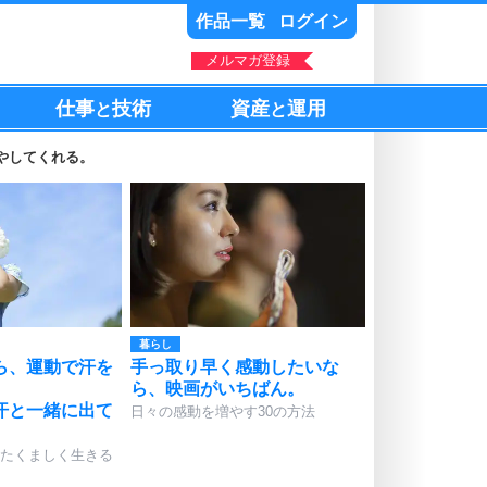
作品一覧
ログイン
メルマガ登録
仕事
技術
資産
運用
と
と
やしてくれる。
暮らし
ら、運動で汗を
手っ取り早く感動したいな
ら、映画がいちばん。
汗と一緒に出て
日々の感動を増やす30の方法
たくましく生きる