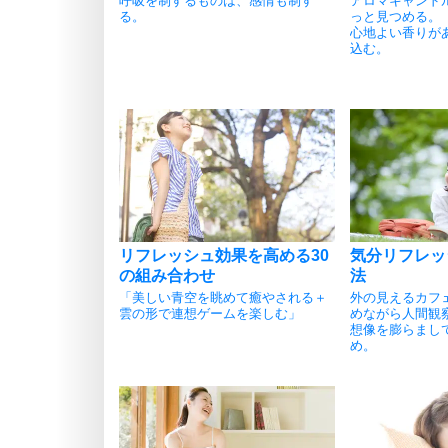
呼吸を制するものは、感情も制す
アロマキャンド
る。
っと見つめる。
心地よい香りが
込む。
リフレッシュ効果を高める30
気分リフレッ
の組み合わせ
法
「美しい青空を眺めて癒やされる＋
外の見えるカフ
雲の形で連想ゲームを楽しむ」
めながら人間観
想像を膨らまし
め。