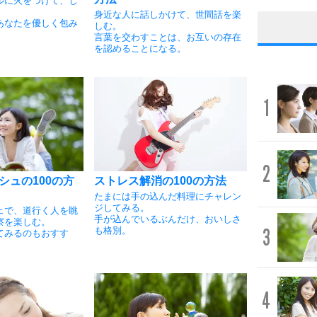
ルに火をつけて、じ
身近な人に話しかけて、世間話を楽
あなたを優しく包み
しむ。
言葉を交わすことは、お互いの存在
を認めることになる。
1
2
シュの100の方
ストレス解消の100の方法
たまには手の込んだ料理にチャレン
ジしてみる。
ェで、道行く人を眺
手が込んでいるぶんだけ、おいしさ
察を楽しむ。
3
も格別。
てみるのもおすす
4