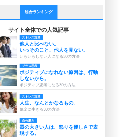
総合ランキング
サイト全体での人気記事
ストレス対策
他人と比べない。
いっそのこと、他人を見ない。
いらいらしない人になる30の方法
プラス思考
ポジティブになれない原因は、行動
しないから。
ポジティブ思考になる30の方法
ストレス対策
人生、なんとかなるもの。
気楽に生きる30の方法
自分磨き
器の大きい人は、怒りを優しさで表
現する。