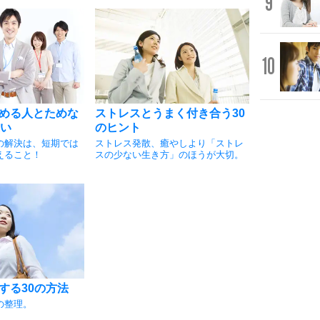
9
10
める人とためな
ストレスとうまく付き合う30
違い
のヒント
の解決は、短期では
ストレス発散、癒やしより「ストレ
えること！
スの少ない生き方」のほうが大切。
する30の方法
の整理。