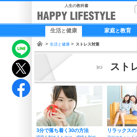
人生の教科書
生活
健康
家庭
教育
と
と
生活と健康
ストレス対策
スト
3分で落ち着く30の方法
リラックスの