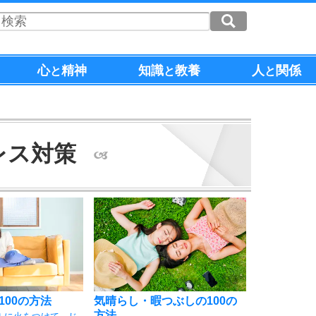
心
精神
知識
教養
人
関係
と
と
と
レス対策
100の方法
気晴らし・暇つぶしの100の
方法