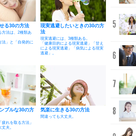
5
せる30の方法
現実逃避したいときの30の方
法
る方法は、2種類あ
現実逃避には、3種類ある。
方法」と「自発的に
「健康目的による現実逃避」「甘え
による現実逃避」「病気による現実
6
逃避」。
7
8
ンプルな30の方
気楽に生きる30の方法
間違っても大丈夫。
「疲れを取る方法」
大丈夫。