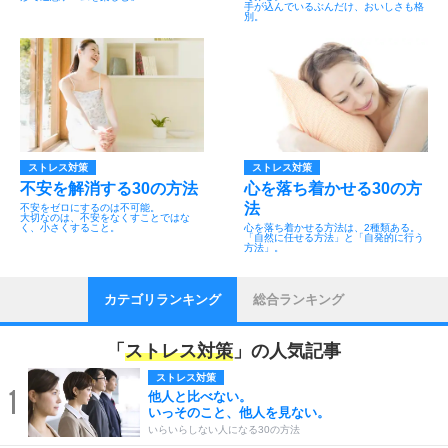
手が込んでいるぶんだけ、おいしさも格
別。
ストレス対策
ストレス対策
不安を解消する30の方法
心を落ち着かせる30の方
法
不安をゼロにするのは不可能。
大切なのは、不安をなくすことではな
く、小さくすること。
心を落ち着かせる方法は、2種類ある。
「自然に任せる方法」と「自発的に行う
方法」。
カテゴリランキング
総合ランキング
「
ストレス対策
」の人気記事
ストレス対策
1
他人と比べない。
いっそのこと、他人を見ない。
いらいらしない人になる30の方法