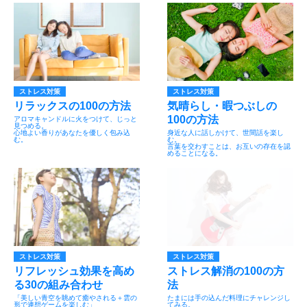
ストレス対策
ストレス対策
リラックスの100の方法
気晴らし・暇つぶしの
100の方法
アロマキャンドルに火をつけて、じっと
見つめる。
心地よい香りがあなたを優しく包み込
身近な人に話しかけて、世間話を楽し
む。
む。
言葉を交わすことは、お互いの存在を認
めることになる。
ストレス対策
ストレス対策
リフレッシュ効果を高め
ストレス解消の100の方
る30の組み合わせ
法
「美しい青空を眺めて癒やされる＋雲の
たまには手の込んだ料理にチャレンジし
形で連想ゲームを楽しむ」
てみる。