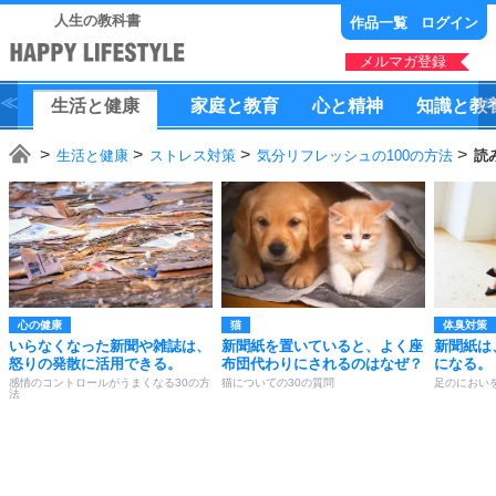
人生の教科書
作品一覧
ログイン
メルマガ登録
生活
と
健康
家庭
と
教育
心
と
精神
知識
と
教
生活と健康
ストレス対策
気分リフレッシュの100の方法
読
心の健康
猫
体臭対策
いらなくなった新聞や雑誌は、
新聞紙を置いていると、よく座
新聞紙は
怒りの発散に活用できる。
布団代わりにされるのはなぜ？
になる。
感情のコントロールがうまくなる30の方
猫についての30の質問
足のにおい
法