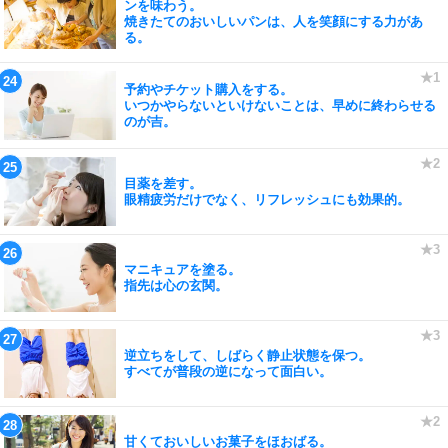
ンを味わう。
焼きたてのおいしいパンは、人を笑顔にする力があ
る。
予約やチケット購入をする。
いつかやらないといけないことは、早めに終わらせる
のが吉。
目薬を差す。
眼精疲労だけでなく、リフレッシュにも効果的。
マニキュアを塗る。
指先は心の玄関。
逆立ちをして、しばらく静止状態を保つ。
すべてが普段の逆になって面白い。
甘くておいしいお菓子をほおばる。