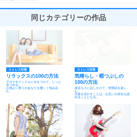
同じカテゴリーの作品
ストレス対策
ストレス対策
リラックスの100の方法
気晴らし・暇つぶしの
100の方法
アロマキャンドルに火をつけて、じっと
見つめる。
心地よい香りがあなたを優しく包み込
身近な人に話しかけて、世間話を楽し
む。
む。
言葉を交わすことは、お互いの存在を認
めることになる。