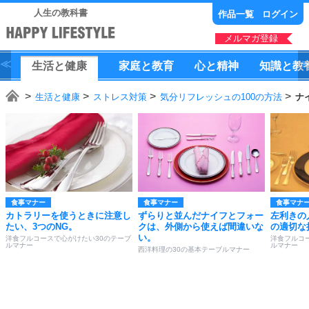
人生の教科書
作品一覧
ログイン
メルマガ登録
生活
と
健康
家庭
と
教育
心
と
精神
知識
と
教
生活と健康
ストレス対策
気分リフレッシュの100の方法
ナ
食事マナー
食事マナー
食事マナ
カトラリーを使うときに注意し
ずらりと並んだナイフとフォー
左利きの
たい、3つのNG。
クは、外側から使えば間違いな
の適切な
い。
洋食フルコースで心がけたい30のテーブ
洋食フルコ
ルマナー
ルマナー
西洋料理の30の基本テーブルマナー