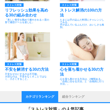
ストレス対策
ストレス対策
リフレッシュ効果を高め
ストレス解消の100の方
る30の組み合わせ
法
「美しい青空を眺めて癒やされる＋雲の
たまには手の込んだ料理にチャレンジし
形で連想ゲームを楽しむ」
てみる。
手が込んでいるぶんだけ、おいしさも格
別。
ストレス対策
ストレス対策
不安を解消する30の方法
心を落ち着かせる30の方
法
不安をゼロにするのは不可能。
大切なのは、不安をなくすことではな
く、小さくすること。
心を落ち着かせる方法は、2種類ある。
「自然に任せる方法」と「自発的に行う
方法」。
カテゴリランキング
総合ランキング
「
ストレス対策
」の人気記事